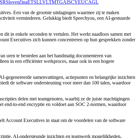
SR
Slovenčina
ET
SL
LV
LT
MT
GA
IS
CY
EU
CA
GL
tives. Een van de grootste uitdagingen waarmee zij te maken
ductiviteit verminderen. Gelukkig biedt Speechyou, een AI-gestuurde
 dit in enkele seconden te vertalen. Het werkt naadloos samen met
ccount Executives zich kunnen concentreren op hun gesprekken zonder
 van uren te besteden aan het handmatig documenteren van
lleen in een efficiënter werkproces, maar ook in een hogere
AI-gegenereerde samenvattingen, actiepunten en belangrijke inzichten
 biedt de software ondersteuning voor meer dan 100 talen, waardoor
ripties delen met teamgenoten, waarbij ze de juiste machtigingen
 met end-to-end encryptie en voldoet aan SOC 2-normen, waardoor
stelt Account Executives in staat om de voordelen van de software
criptie, AI-ondersteunde inzichten en teamwerk mogelijkheden,