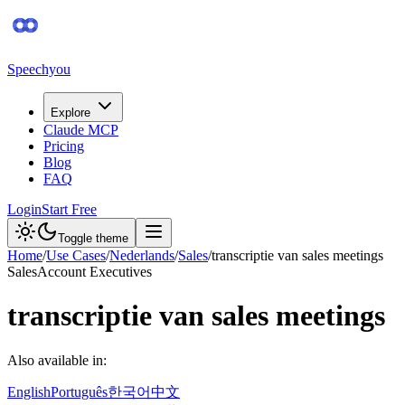
Speechyou
Explore
Claude MCP
Pricing
Blog
FAQ
Login
Start Free
Toggle theme
Home
/
Use Cases
/
Nederlands
/
Sales
/
transcriptie van sales meetings
Sales
Account Executives
transcriptie van sales meetings
Also available in:
English
Português
한국어
中文