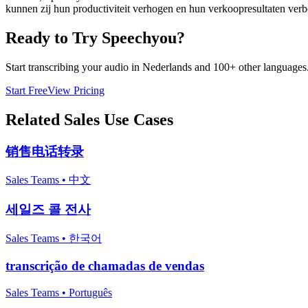
kunnen zij hun productiviteit verhogen en hun verkoopresultaten verb
Ready to Try Speechyou?
Start transcribing your audio in
Nederlands
and 100+ other languages. 
Start Free
View Pricing
Related
Sales
Use Cases
销售电话转录
Sales Teams
•
中文
세일즈 콜 전사
Sales Teams
•
한국어
transcrição de chamadas de vendas
Sales Teams
•
Português