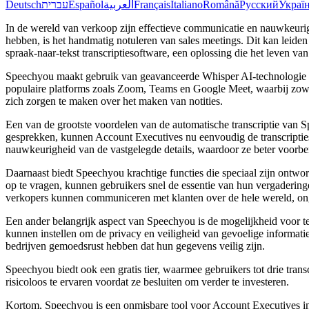
Deutsch
עברית
Español
العربية
Français
Italiano
Română
Русский
Украї
In de wereld van verkoop zijn effectieve communicatie en nauwkeuri
hebben, is het handmatig notuleren van sales meetings. Dit kan leide
spraak-naar-tekst transcriptiesoftware, een oplossing die het leven v
Speechyou maakt gebruik van geavanceerde Whisper AI-technologie om 
populaire platforms zoals Zoom, Teams en Google Meet, waarbij zowe
zich zorgen te maken over het maken van notities.
Een van de grootste voordelen van de automatische transcriptie van 
gesprekken, kunnen Account Executives nu eenvoudig de transcripties d
nauwkeurigheid van de vastgelegde details, waardoor ze beter voorbe
Daarnaast biedt Speechyou krachtige functies die speciaal zijn ontw
op te vragen, kunnen gebruikers snel de essentie van hun vergaderin
verkopers kunnen communiceren met klanten over de hele wereld, onge
Een ander belangrijk aspect van Speechyou is de mogelijkheid voor 
kunnen instellen om de privacy en veiligheid van gevoelige informat
bedrijven gemoedsrust hebben dat hun gegevens veilig zijn.
Speechyou biedt ook een gratis tier, waarmee gebruikers tot drie tran
risicoloos te ervaren voordat ze besluiten om verder te investeren.
Kortom, Speechyou is een onmisbare tool voor Account Executives in 