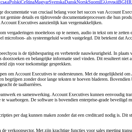
нська
Polski
Čeština
Magyar
Svenska
Dansk
Norsk
Suomi
Ελληνικά
BG
HR
ge documentatie van cruciaal belang voor het succes van Account Execu
n tot gemiste details en tijdrovende documentatieprocessen die hun pro
an Account Executives aanzienlijk kan vergemakkelijken.
vergaderingen moeiteloos op te nemen, audio in tekst om te zetten en
l microfoon- als systeemgeluid wordt vastgelegd. Dit betekent dat A
Speechyou is de tijdsbesparing en verbeterde nauwkeurigheid. In plaats
oorzoeken en belangrijke informatie snel vinden. Dit resulteert niet a
reid zijn voor toekomstige gesprekken.
orpen om Account Executives te ondersteunen. Met de mogelijkheid om 
gen begrijpen zonder door lange teksten te hoeven bladeren. Bovendien
acht de taalbarrières.
teamwerk en samenwerking. Account Executives kunnen eenvoudig transc
ie te waarborgen. De software is bovendien enterprise-grade beveiligd
scripties per dag kunnen maken zonder dat een creditcard nodig is. Dit 
de verkoopsector. Met zijn krachtige functies voor sales meeting trans