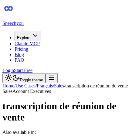
Speechyou
Explore
Claude MCP
Pricing
Blog
FAQ
Login
Start Free
Toggle theme
Home
/
Use Cases
/
Français
/
Sales
/
transcription de réunion de vente
Sales
Account Executives
transcription de réunion de
vente
Also available in: