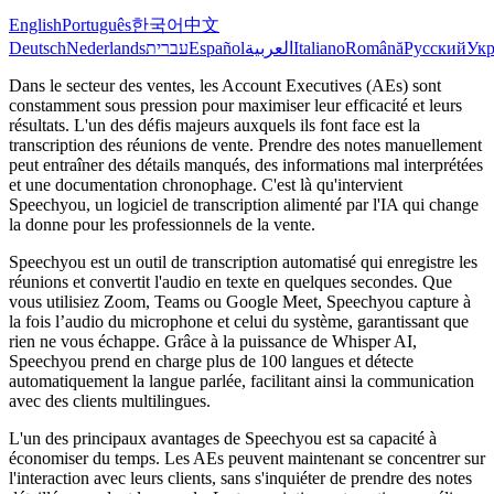
English
Português
한국어
中文
Deutsch
Nederlands
עברית
Español
العربية
Italiano
Română
Русский
Укр
Dans le secteur des ventes, les Account Executives (AEs) sont
constamment sous pression pour maximiser leur efficacité et leurs
résultats. L'un des défis majeurs auxquels ils font face est la
transcription des réunions de vente. Prendre des notes manuellement
peut entraîner des détails manqués, des informations mal interprétées
et une documentation chronophage. C'est là qu'intervient
Speechyou, un logiciel de transcription alimenté par l'IA qui change
la donne pour les professionnels de la vente.
Speechyou est un outil de transcription automatisé qui enregistre les
réunions et convertit l'audio en texte en quelques secondes. Que
vous utilisiez Zoom, Teams ou Google Meet, Speechyou capture à
la fois l’audio du microphone et celui du système, garantissant que
rien ne vous échappe. Grâce à la puissance de Whisper AI,
Speechyou prend en charge plus de 100 langues et détecte
automatiquement la langue parlée, facilitant ainsi la communication
avec des clients multilingues.
L'un des principaux avantages de Speechyou est sa capacité à
économiser du temps. Les AEs peuvent maintenant se concentrer sur
l'interaction avec leurs clients, sans s'inquiéter de prendre des notes