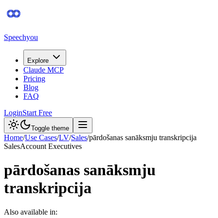
Speechyou
Explore
Claude MCP
Pricing
Blog
FAQ
Login
Start Free
Toggle theme
Home
/
Use Cases
/
LV
/
Sales
/
pārdošanas sanāksmju transkripcija
Sales
Account Executives
pārdošanas sanāksmju
transkripcija
Also available in: