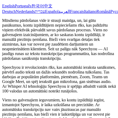
English
Português
한국어
中文
Deutsch
Nederlands
עברית
Español
العربية
Français
Italiano
Română
Рус
Mūsdienu pārdošanas vide ir strauji mainīga, un, lai gūtu
panākumus, kontu izpildītājiem nepieciešams rīks, kas palīdzētu
viņiem efektīvāk pārvaldīt savus pārdošanas procesus. Viens no
galvenajiem izaicinājumiem, ar ko saskaras kontu izpildītāji, ir
manuālā piezīmju ņemšana. Bieži vien svarīgas detaļas tiek
aizmirstas, kas var novest pie zaudētiem darījumiem un
neapmierinātiem klientiem. Šeit uz palīgu nāk Speechyou — AI
jaudīgs runas uz tekstu transkripcijas programmatūra, kas nodrošina
pārdošanas sanāksmju transkripciju.
Speechyou ir revolucionārs rīks, kas automātiski ieraksta sanāksmes,
pārvērš audio tekstā un dažās sekundēs nodrošina tulkošanu. Tas
darbojas ar populārām platformām, piemēram, Zoom, Teams un
Google Meet, un spēj ierakstīt gan mikrofona, gan sistēmas audio.
Ar Whisper AI tehnoloģiju Speechyou ir spējīgs atbalstīt vairāk nekā
100 valodas un automātiski noteikt runājošos.
Viens no galvenajiem ieguvumiem, ko kontu izpildītāji iegūst,
izmantojot Speechyou, ir laika uzkrāšana un precizitāte. Ar
automātisku transkripciju nav vairs jāuztraucas par manuālo
piezīmju ņemšanu, kas bieži vien ir laikietilpīga un var novest pie