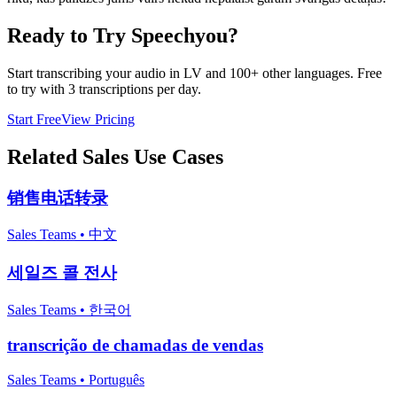
Ready to Try Speechyou?
Start transcribing your audio in
LV
and 100+ other languages. Free
to try with 3 transcriptions per day.
Start Free
View Pricing
Related
Sales
Use Cases
销售电话转录
Sales Teams
•
中文
세일즈 콜 전사
Sales Teams
•
한국어
transcrição de chamadas de vendas
Sales Teams
•
Português