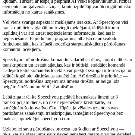
kļūdām. Turklāt, ar iespēju pieprasīt AI veikt kopsavilkumus, rīcības
elementus un galvenās atziņas, kontu izpildītāji var ātri iegūt būtisko
informāciju no katras sanāksmes.
Vēl viens svarīgs aspekts ir meklējams ieraksts. Ar Speechyou visi
transkripti tiek saglabāti un ir viegli meklējami, tādējādi kontu
izpildītāji var ātri atrast nepieciešamo informāciju, kad tas ir
nepieciešams. Papildu tam, programma atbalsta daudzvalodu
funkcionalitāti, kas ir īpaši noderīga starptautiskajiem pārdošanas
komandu locekļiem.
Speechyou arī nodrošina komandu sadarbības rīkus, ļaujot dalīties ar
transkriptiem un iestatīt atļaujas, kas ir būtiski, strādājot komandā.
Tādējādi katrs komandas loceklis var piekļūt svarīgai informācijai un
strādāt kopā pie pārdošanas stratēģijām. Arī drošība ir prioritāte —
Speechyou nodrošina uzņēmuma līmeņa drošību ar beigu līdz
beigām šifrēšanu un SOC 2 atbilstību.
Labā ziņa ir tā, ka Speechyou piedāvā bezmaksas līmeni ar 3
transkripcijām dienā, un nav nepieciešama kredītkarte, lai
izmēģinātu šo inovatīvo rīku. Tāpēc, ja vēlaties uzlabot savas
pārdošanas sanāksmju transkripcijas, izmēģiniet Speechyou bez
maksas, apmeklējot speechyou.com.
Uzlabojiet savu pārdošanas procesu jau šodien ar Speechyou —
rīku, kas palīdzēs jums vairs nekad nepalaist garām svarīgas detaļas!