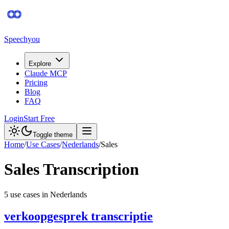
Speechyou
Explore
Claude MCP
Pricing
Blog
FAQ
Login
Start Free
Toggle theme
Home
/
Use Cases
/
Nederlands
/
Sales
Sales
Transcription
5
use case
s
in
Nederlands
verkoopgesprek transcriptie