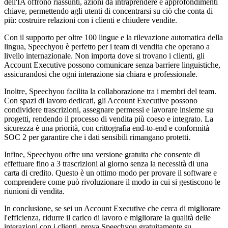
dell'IA offrono riassunti, azioni da intraprendere e approfondimenti
chiave, permettendo agli utenti di concentrarsi su ciò che conta di
più: costruire relazioni con i clienti e chiudere vendite.
Con il supporto per oltre 100 lingue e la rilevazione automatica della
lingua, Speechyou è perfetto per i team di vendita che operano a
livello internazionale. Non importa dove si trovano i clienti, gli
Account Executive possono comunicare senza barriere linguistiche,
assicurandosi che ogni interazione sia chiara e professionale.
Inoltre, Speechyou facilita la collaborazione tra i membri del team.
Con spazi di lavoro dedicati, gli Account Executive possono
condividere trascrizioni, assegnare permessi e lavorare insieme su
progetti, rendendo il processo di vendita più coeso e integrato. La
sicurezza è una priorità, con crittografia end-to-end e conformità
SOC 2 per garantire che i dati sensibili rimangano protetti.
Infine, Speechyou offre una versione gratuita che consente di
effettuare fino a 3 trascrizioni al giorno senza la necessità di una
carta di credito. Questo è un ottimo modo per provare il software e
comprendere come può rivoluzionare il modo in cui si gestiscono le
riunioni di vendita.
In conclusione, se sei un Account Executive che cerca di migliorare
l'efficienza, ridurre il carico di lavoro e migliorare la qualità delle
interazioni con i clienti, prova Speechyou gratuitamente su