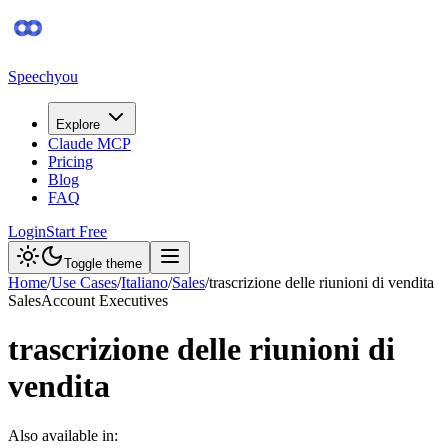
Speechyou
Explore
Claude MCP
Pricing
Blog
FAQ
Login
Start Free
Toggle theme
Home
/
Use Cases
/
Italiano
/
Sales
/
trascrizione delle riunioni di vendita
Sales
Account Executives
trascrizione delle riunioni di
vendita
Also available in: