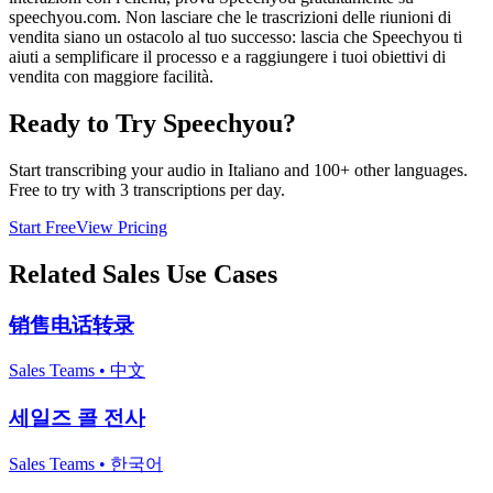
speechyou.com. Non lasciare che le trascrizioni delle riunioni di
vendita siano un ostacolo al tuo successo: lascia che Speechyou ti
aiuti a semplificare il processo e a raggiungere i tuoi obiettivi di
vendita con maggiore facilità.
Ready to Try Speechyou?
Start transcribing your audio in
Italiano
and 100+ other languages.
Free to try with 3 transcriptions per day.
Start Free
View Pricing
Related
Sales
Use Cases
销售电话转录
Sales Teams
•
中文
세일즈 콜 전사
Sales Teams
•
한국어