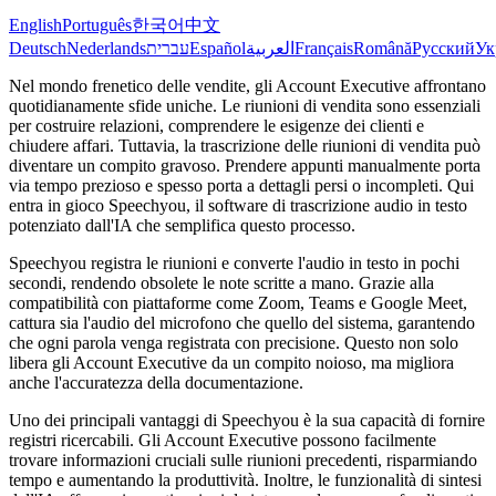
English
Português
한국어
中文
Deutsch
Nederlands
עברית
Español
العربية
Français
Română
Русский
Ук
Nel mondo frenetico delle vendite, gli Account Executive affrontano
quotidianamente sfide uniche. Le riunioni di vendita sono essenziali
per costruire relazioni, comprendere le esigenze dei clienti e
chiudere affari. Tuttavia, la trascrizione delle riunioni di vendita può
diventare un compito gravoso. Prendere appunti manualmente porta
via tempo prezioso e spesso porta a dettagli persi o incompleti. Qui
entra in gioco Speechyou, il software di trascrizione audio in testo
potenziato dall'IA che semplifica questo processo.
Speechyou registra le riunioni e converte l'audio in testo in pochi
secondi, rendendo obsolete le note scritte a mano. Grazie alla
compatibilità con piattaforme come Zoom, Teams e Google Meet,
cattura sia l'audio del microfono che quello del sistema, garantendo
che ogni parola venga registrata con precisione. Questo non solo
libera gli Account Executive da un compito noioso, ma migliora
anche l'accuratezza della documentazione.
Uno dei principali vantaggi di Speechyou è la sua capacità di fornire
registri ricercabili. Gli Account Executive possono facilmente
trovare informazioni cruciali sulle riunioni precedenti, risparmiando
tempo e aumentando la produttività. Inoltre, le funzionalità di sintesi