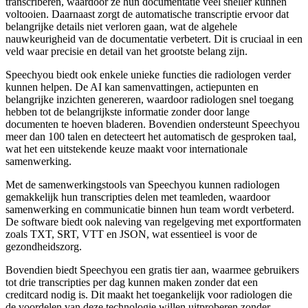
transcriberen, waardoor ze hun documentatie veel sneller kunnen
voltooien. Daarnaast zorgt de automatische transcriptie ervoor dat
belangrijke details niet verloren gaan, wat de algehele
nauwkeurigheid van de documentatie verbetert. Dit is cruciaal in een
veld waar precisie en detail van het grootste belang zijn.
Speechyou biedt ook enkele unieke functies die radiologen verder
kunnen helpen. De AI kan samenvattingen, actiepunten en
belangrijke inzichten genereren, waardoor radiologen snel toegang
hebben tot de belangrijkste informatie zonder door lange
documenten te hoeven bladeren. Bovendien ondersteunt Speechyou
meer dan 100 talen en detecteert het automatisch de gesproken taal,
wat het een uitstekende keuze maakt voor internationale
samenwerking.
Met de samenwerkingstools van Speechyou kunnen radiologen
gemakkelijk hun transcripties delen met teamleden, waardoor
samenwerking en communicatie binnen hun team wordt verbeterd.
De software biedt ook naleving van regelgeving met exportformaten
zoals TXT, SRT, VTT en JSON, wat essentieel is voor de
gezondheidszorg.
Bovendien biedt Speechyou een gratis tier aan, waarmee gebruikers
tot drie transcripties per dag kunnen maken zonder dat een
creditcard nodig is. Dit maakt het toegankelijk voor radiologen die
de voordelen van deze technologie willen uitproberen zonder