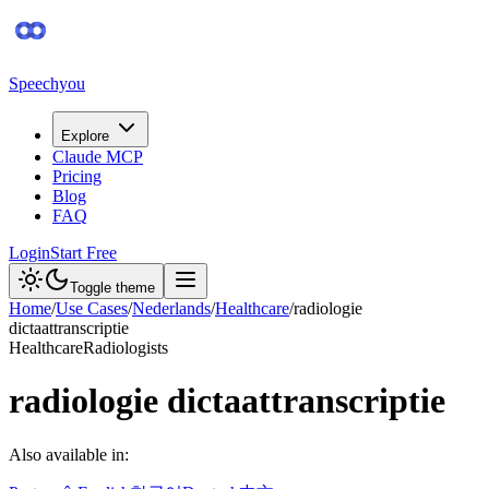
Speechyou
Explore
Claude MCP
Pricing
Blog
FAQ
Login
Start Free
Toggle theme
Home
/
Use Cases
/
Nederlands
/
Healthcare
/
radiologie
dictaattranscriptie
Healthcare
Radiologists
radiologie dictaattranscriptie
Also available in: