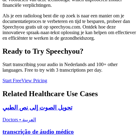
financiële verplichtingen.
Als je een radioloog bent die op zoek is naar een manier om je
documentatieproces te verbeteren en tijd te besparen, probeer dan
Speechyou gratis uit op speechyou.com. Ontdek hoe deze
innovatieve spraak-naar-tekst oplossing je kan helpen om effectiever
en efficiënter te werken in de gezondheidszorg.
Ready to Try Speechyou?
Start transcribing your audio in
Nederlands
and 100+ other
languages. Free to try with 3 transcriptions per day.
Start Free
View Pricing
Related
Healthcare
Use Cases
تحويل الصوت إلى نص الطبي
Doctors
•
العربية
transcrição de áudio médico