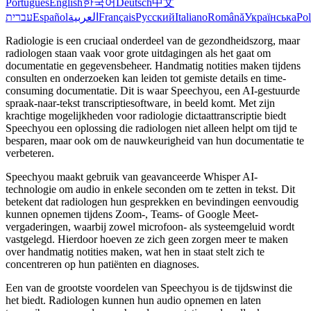
Português
English
한국어
Deutsch
中文
עברית
Español
العربية
Français
Русский
Italiano
Română
Українська
Pol
Radiologie is een cruciaal onderdeel van de gezondheidszorg, maar
radiologen staan vaak voor grote uitdagingen als het gaat om
documentatie en gegevensbeheer. Handmatig notities maken tijdens
consulten en onderzoeken kan leiden tot gemiste details en time-
consuming documentatie. Dit is waar Speechyou, een AI-gestuurde
spraak-naar-tekst transcriptiesoftware, in beeld komt. Met zijn
krachtige mogelijkheden voor radiologie dictaattranscriptie biedt
Speechyou een oplossing die radiologen niet alleen helpt om tijd te
besparen, maar ook om de nauwkeurigheid van hun documentatie te
verbeteren.
Speechyou maakt gebruik van geavanceerde Whisper AI-
technologie om audio in enkele seconden om te zetten in tekst. Dit
betekent dat radiologen hun gesprekken en bevindingen eenvoudig
kunnen opnemen tijdens Zoom-, Teams- of Google Meet-
vergaderingen, waarbij zowel microfoon- als systeemgeluid wordt
vastgelegd. Hierdoor hoeven ze zich geen zorgen meer te maken
over handmatig notities maken, wat hen in staat stelt zich te
concentreren op hun patiënten en diagnoses.
Een van de grootste voordelen van Speechyou is de tijdswinst die
het biedt. Radiologen kunnen hun audio opnemen en laten