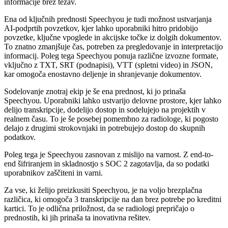
informacije brez težav.
Ena od ključnih prednosti Speechyou je tudi možnost ustvarjanja
AI-podprtih povzetkov, kjer lahko uporabniki hitro pridobijo
povzetke, ključne vpoglede in akcijske točke iz dolgih dokumentov.
To znatno zmanjšuje čas, potreben za pregledovanje in interpretacijo
informacij. Poleg tega Speechyou ponuja različne izvozne formate,
vključno z TXT, SRT (podnapisi), VTT (spletni video) in JSON,
kar omogoča enostavno deljenje in shranjevanje dokumentov.
Sodelovanje znotraj ekip je še ena prednost, ki jo prinaša
Speechyou. Uporabniki lahko ustvarijo delovne prostore, kjer lahko
delijo transkripcije, dodelijo dostop in sodelujejo na projektih v
realnem času. To je še posebej pomembno za radiologe, ki pogosto
delajo z drugimi strokovnjaki in potrebujejo dostop do skupnih
podatkov.
Poleg tega je Speechyou zasnovan z mislijo na varnost. Z end-to-
end šifriranjem in skladnostjo s SOC 2 zagotavlja, da so podatki
uporabnikov zaščiteni in varni.
Za vse, ki želijo preizkusiti Speechyou, je na voljo brezplačna
različica, ki omogoča 3 transkripcije na dan brez potrebe po kreditni
kartici. To je odlična priložnost, da se radiologi prepričajo o
prednostih, ki jih prinaša ta inovativna rešitev.