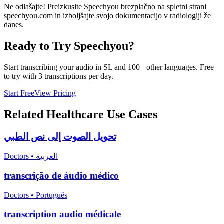
Ne odlašajte! Preizkusite Speechyou brezplačno na spletni strani
speechyou.com in izboljšajte svojo dokumentacijo v radiologiji že
danes.
Ready to Try Speechyou?
Start transcribing your audio in
SL
and 100+ other languages. Free
to try with 3 transcriptions per day.
Start Free
View Pricing
Related
Healthcare
Use Cases
تحويل الصوت إلى نص الطبي
Doctors
•
العربية
transcrição de áudio médico
Doctors
•
Português
transcription audio médicale