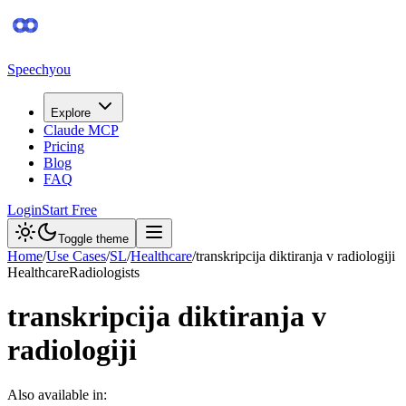
Speechyou
Explore
Claude MCP
Pricing
Blog
FAQ
Login
Start Free
Toggle theme
Home
/
Use Cases
/
SL
/
Healthcare
/
transkripcija diktiranja v radiologiji
Healthcare
Radiologists
transkripcija diktiranja v
radiologiji
Also available in: