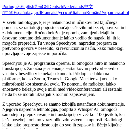
Português
English
한국어
Deutsch
Nederlands
中文
עברית
Español
العربية
Français
Русский
Italiano
Română
Українська
Pol
V svetu radiologije, kjer je natančnost in učinkovitost ključnega
pomena, se radiologi pogosto soočajo s številnimi izzivi, povezanimi
z dokumentacijo. Ročno beleženje opomb, zamujeni detajli in
časovno potratno dokumentiranje lahko vodijo do napak, ki jih je
mogoče preprečiti. Tu vstopa Speechyou, napreden program za
pretvorbo govora v besedilo, ki revolucionira način, kako radiologi
upravljajo svoje zapiske in poročila.
Speechyou je AI programska oprema, ki omogoča hitro in natančno
transkripcijo. Zmožna je snemanja sestankov in pretvorbe avdio
vsebin v besedilo v le nekaj sekundah. Priklopi se lahko na
platforme, kot so Zoom, Teams in Google Meet ter zajame tako
mikrofonski kot sistemski zvok. To pomeni, da radiologi lahko
enostavno beležijo svoje misli med videokonferencami ali sestanki,
ne da bi se morali ukvarjati z ročnim zapisovanjem.
Z uporabo Speechyou se znatno izboljša natančnost dokumentacije.
Njegova napredna tehnologija, podprta z Whisper AI, omogoča
samodejno prepoznavanje in transkripcijo v več kot 100 jezikih, kar
je še posebej koristno v raznoliki zdravstveni skupnosti. Radiologi
lahko tako preprosto dostopajo do svojih zapisov in iščejo ključne