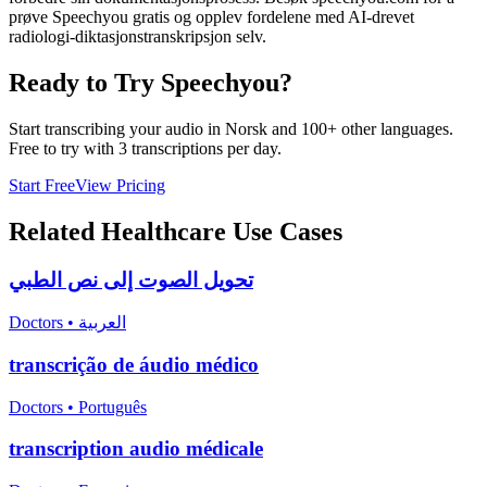
prøve Speechyou gratis og opplev fordelene med AI-drevet
radiologi-diktasjonstranskripsjon selv.
Ready to Try Speechyou?
Start transcribing your audio in
Norsk
and 100+ other languages.
Free to try with 3 transcriptions per day.
Start Free
View Pricing
Related
Healthcare
Use Cases
تحويل الصوت إلى نص الطبي
Doctors
•
العربية
transcrição de áudio médico
Doctors
•
Português
transcription audio médicale