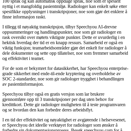
100 språk og kan automatisk oppdage språk, noe som er spesielt
nyttig i et mangfoldig pasientmiljø. Radiologer kan enkelt søke etter
spesifikke opplysninger i transkripsjoner, noe som gjør det enklere å
finne informasjon raskt.
I tillegg til nøyaktig transkripsjon, tilbyr Speechyou AI-drevne
oppsummeringer og handlingspunkter, noe som gir radiologer en
rask oversikt over møtets viktigste punkter. Dette er uvurderlig i en
hektisk hverdag der tid er en knapp ressurs. Samarbeid er også en
viktig funksjon; teamarbeidsområder gjør det enkelt for radiologer å
dele dokumenter og sette opp tillatelser, noe som fremmer samarbeid
og effektivitet i teamet.
For de som er bekymret for datasikkerhet, har Speechyou enterprise-
grade sikkerhet med ende-til-ende kryptering og overholdelse av
SOC 2-standarder, noe som gir radiologer trygghet i behandlingen
av pasientinformasjon.
Speechyou tilbyr også en gratis versjon som lar brukere
gjennomføre opp til 3 transkripsjoner per dag uten behov for
kredittkort. Dette gir radiologer muligheten til å teste programvaren
og se hvordan den kan forbedre deres arbeidsflyt.
I en tid der effektivitet og nøyaktighet er avgjørende i helsevesenet,
er Speechyou det ideelle verktøyet for radiologer som ønsker å
forbedre sin dokumentasjonsprosess. Besøk speechyou.com for å