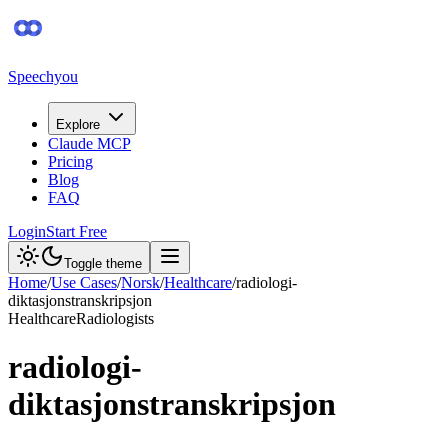
Speechyou
Explore
Claude MCP
Pricing
Blog
FAQ
Login
Start Free
Toggle theme
Home
/
Use Cases
/
Norsk
/
Healthcare
/
radiologi-
diktasjonstranskripsjon
Healthcare
Radiologists
radiologi-
diktasjonstranskripsjon