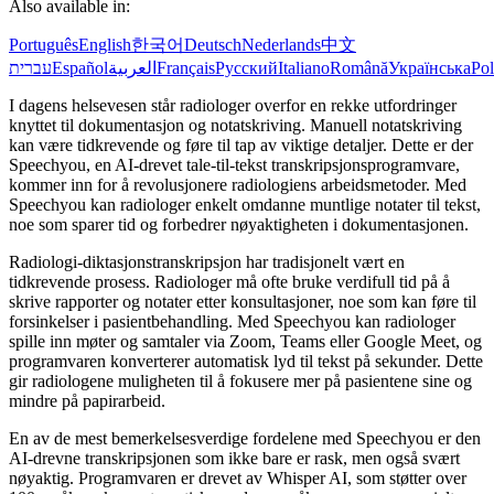
Also available in:
Português
English
한국어
Deutsch
Nederlands
中文
עברית
Español
العربية
Français
Русский
Italiano
Română
Українська
Pol
I dagens helsevesen står radiologer overfor en rekke utfordringer
knyttet til dokumentasjon og notatskriving. Manuell notatskriving
kan være tidkrevende og føre til tap av viktige detaljer. Dette er der
Speechyou, en AI-drevet tale-til-tekst transkripsjonsprogramvare,
kommer inn for å revolusjonere radiologiens arbeidsmetoder. Med
Speechyou kan radiologer enkelt omdanne muntlige notater til tekst,
noe som sparer tid og forbedrer nøyaktigheten i dokumentasjonen.
Radiologi-diktasjonstranskripsjon har tradisjonelt vært en
tidkrevende prosess. Radiologer må ofte bruke verdifull tid på å
skrive rapporter og notater etter konsultasjoner, noe som kan føre til
forsinkelser i pasientbehandling. Med Speechyou kan radiologer
spille inn møter og samtaler via Zoom, Teams eller Google Meet, og
programvaren konverterer automatisk lyd til tekst på sekunder. Dette
gir radiologene muligheten til å fokusere mer på pasientene sine og
mindre på papirarbeid.
En av de mest bemerkelsesverdige fordelene med Speechyou er den
AI-drevne transkripsjonen som ikke bare er rask, men også svært
nøyaktig. Programvaren er drevet av Whisper AI, som støtter over