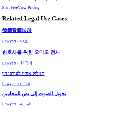
Start Free
View Pricing
Related
Legal
Use Cases
律师音频转录
Lawyers
•
中文
변호사를 위한 오디오 전사
Lawyers
•
한국어
תמלול אודיו לעורכי דין
Lawyers
•
עברית
تحويل الصوت إلى نص للمحامين
Lawyers
•
العربية