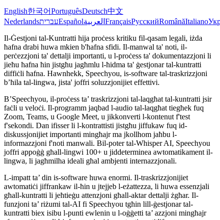
English
한국어
Português
Deutsch
中文
Nederlands
עברית
Español
العربية
Français
Русский
Română
Italiano
Укр
Il-Ġestjoni tal-Kuntratti hija proċess kritiku fil-qasam legali, iżda
ħafna drabi huwa mkien b'ħafna sfidi. Il-manwal ta' noti, il-
perċezzjoni ta' dettalji importanti, u l-proċess ta' dokumentazzjoni li
jieħu ħafna ħin jistgħu jagħmlu l-ħidma ta' ġestjonar tal-kuntratti
diffiċli ħafna. Hawnhekk, Speechyou, is-software tal-traskrizzjoni
b’ħila tal-lingwa, jista' joffri soluzzjonijiet effettivi.
B’Speechyou, il-proċess ta’ traskrizzjoni tal-laqgħat tal-kuntratti jsir
faċli u veloċi. Il-programm jaqbad l-audio tal-laqgħat tiegħek fuq
Zoom, Teams, u Google Meet, u jikkonverti l-kontenut f'test
f'sekondi. Dan ifisser li l-kontrattisti jistgħu jiffukaw fuq id-
diskussjonijiet importanti mingħajr ma jkollhom jaħbu l-
informazzjoni f'noti manwali. Bil-poter tal-Whisper AI, Speechyou
joffri appoġġ għall-lingwi 100+ u jiddeterminea awtomatikament il-
lingwa, li jagħmilha ideali għal ambjenti internazzjonali.
L-impatt ta’ din is-software huwa enormi. Il-traskrizzjonijiet
awtomatiċi jiffrankaw il-ħin u jtejjeb l-eżattezza, li huwa essenzjali
għall-kuntratti li jeħtieġu attenzjoni għall-aktar dettalji żgħar. Il-
funzjoni ta’ riżumi tal-AI fi Speechyou tgħin lill-ġestjonar tal-
kuntratti biex isibu l-punti ewlenin u l-oġġetti ta’ azzjoni mingħajr