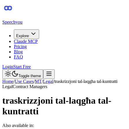
Speechyou
Explore
Claude MCP
Pricing
Blog
FAQ
Login
Start Free
Toggle theme
Home
/
Use Cases
/
MT
/
Legal
/
traskrizzjoni tal-laqgħa tal-kuntratti
Legal
Contract Managers
traskrizzjoni tal-laqgħa tal-
kuntratti
Also available in: