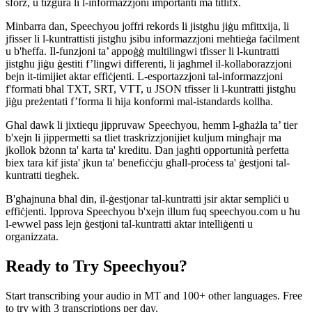
sforz, u tiżgura li l-informazzjoni importanti ma titlifx.
Minbarra dan, Speechyou joffri rekords li jistgħu jiġu mfittxija, li
jfisser li l-kuntrattisti jistgħu jsibu informazzjoni meħtieġa faċilment
u b'ħeffa. Il-funzjoni ta’ appoġġ multilingwi tfisser li l-kuntratti
jistgħu jiġu ġestiti f’lingwi differenti, li jagħmel il-kollaborazzjoni
bejn it-timijiet aktar effiċjenti. L-esportazzjoni tal-informazzjoni
f'formati bħal TXT, SRT, VTT, u JSON tfisser li l-kuntratti jistgħu
jiġu preżentati f’forma li hija konformi mal-istandards kollha.
Għal dawk li jixtiequ jippruvaw Speechyou, hemm l-għażla ta’ tier
b'xejn li jippermetti sa tliet traskrizzjonijiet kuljum mingħajr ma
jkollok bżonn ta' karta ta' kreditu. Dan jagħti opportunità perfetta
biex tara kif jista' jkun ta' benefiċċju għall-proċess ta' ġestjoni tal-
kuntratti tiegħek.
B'għajnuna bħal din, il-ġestjonar tal-kuntratti jsir aktar sempliċi u
effiċjenti. Ipprova Speechyou b'xejn illum fuq speechyou.com u ħu
l-ewwel pass lejn ġestjoni tal-kuntratti aktar intelliġenti u
organizzata.
Ready to Try Speechyou?
Start transcribing your audio in
MT
and 100+ other languages. Free
to try with 3 transcriptions per day.