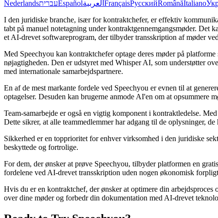
Nederlands
עברית
Español
العربية
Français
Русский
Română
Italiano
Укр
I den juridiske branche, især for kontraktchefer, er effektiv kommunik
tabt på manuel notetagning under kontraktgennemgangsmøder. Det kan f
et AI-drevet softwareprogram, der tilbyder transskription af møder ve
Med Speechyou kan kontraktchefer optage deres møder på platforme so
nøjagtigheden. Den er udstyret med Whisper AI, som understøtter over 10
med internationale samarbejdspartnere.
En af de mest markante fordele ved Speechyou er evnen til at generere
optagelser. Desuden kan brugerne anmode AI'en om at opsummere møder
Team-samarbejde er også en vigtig komponent i kontraktledelse. Med 
Dette sikrer, at alle teammedlemmer har adgang til de oplysninger, de 
Sikkerhed er en topprioritet for enhver virksomhed i den juridiske se
beskyttede og fortrolige.
For dem, der ønsker at prøve Speechyou, tilbyder platformen en gratis t
fordelene ved AI-drevet transskription uden nogen økonomisk forpligt
Hvis du er en kontraktchef, der ønsker at optimere din arbejdsproces 
over dine møder og forbedr din dokumentation med AI-drevet teknolo