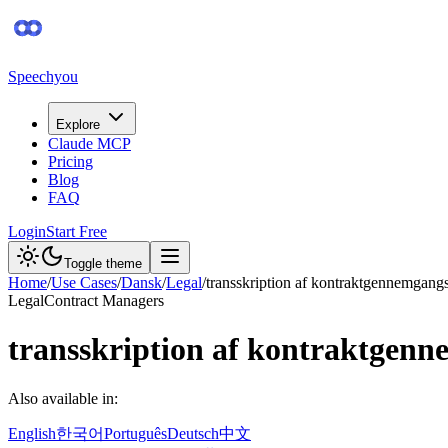
Speechyou
Explore
Claude MCP
Pricing
Blog
FAQ
Login
Start Free
Toggle theme
Home
/
Use Cases
/
Dansk
/
Legal
/
transskription af kontraktgennemgan
Legal
Contract Managers
transskription af kontraktgen
Also available in:
English
한국어
Português
Deutsch
中文