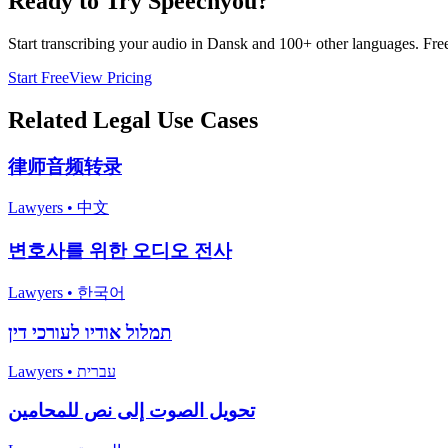
Ready to Try Speechyou?
Start transcribing your audio in
Dansk
and 100+ other languages. Free 
Start Free
View Pricing
Related
Legal
Use Cases
律师音频转录
Lawyers
•
中文
변호사를 위한 오디오 전사
Lawyers
•
한국어
תמלול אודיו לעורכי דין
Lawyers
•
עברית
تحويل الصوت إلى نص للمحامين