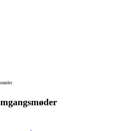
gsmøder
nemgangsmøder