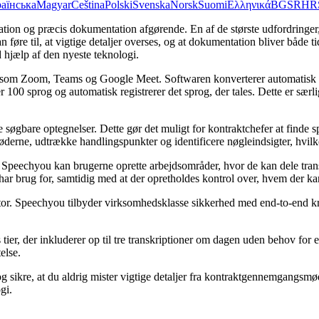
аїнська
Magyar
Čeština
Polski
Svenska
Norsk
Suomi
Ελληνικά
BG
SR
HR
ation og præcis dokumentation afgørende. En af de største udfordringer, 
øre til, at vigtige detaljer overses, og at dokumentation bliver både 
d hjælp af den nyeste teknologi.
m Zoom, Teams og Google Meet. Softwaren konverterer automatisk lyd ti
0 sprog og automatisk registrerer det sprog, der tales. Dette er særligt
 søgbare optegnelser. Dette gør det muligt for kontraktchefer at finde s
ne, udtrække handlingspunkter og identificere nøgleindsigter, hvilket
Speechyou kan brugerne oprette arbejdsområder, hvor de kan dele trans
har brug for, samtidig med at der opretholdes kontrol over, hvem der ka
ktor. Speechyou tilbyder virksomhedsklasse sikkerhed med end-to-end kry
ier, der inkluderer op til tre transkriptioner om dagen uden behov for e
else.
og sikre, at du aldrig mister vigtige detaljer fra kontraktgennemgangs
gi.