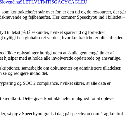
Slovenčina
SL
ET
LV
LT
MT
IS
GA
CY
CA
GL
EU
som kontraktchefer står over for, er den tid og de ressourcer, der går
tidskrævende og fejlbehæftet. Her kommer Speechyou ind i billedet –
l tekst på få sekunder, hvilket sparer tid og forbedrer
 nyttigt i en globaliseret verden, hvor kontraktchefer ofte arbejder
pecifikke oplysninger hurtigt uden at skulle gennemgå timer af
 hjælper med at holde alle involverede opdaterede og ansvarlige.
kriptioner, samarbejde om dokumenter og administrere tilladelser.
n se og redigere indholdet.
ptering og SOC 2 compliance, hvilket sikrer, at alle data er
t kreditkort. Dette giver kontraktchefer mulighed for at opleve
møder, så prøv Speechyou gratis i dag på speechyou.com. Tag kontrol