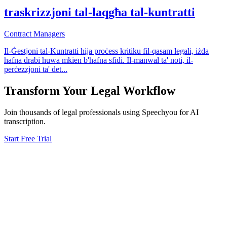
traskrizzjoni tal-laqgħa tal-kuntratti
Contract Managers
Il-Ġestjoni tal-Kuntratti hija proċess kritiku fil-qasam legali, iżda
ħafna drabi huwa mkien b'ħafna sfidi. Il-manwal ta' noti, il-
perċezzjoni ta' det
...
Transform Your
Legal
Workflow
Join thousands of
legal
professionals using Speechyou for AI
transcription.
Start Free Trial