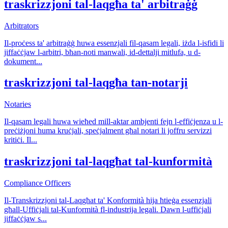
traskrizzjoni tal-laqgħa ta' arbitraġġ
Arbitrators
Il-proċess ta' arbitraġġ huwa essenzjali fil-qasam legali, iżda l-isfidi li
jiffaċċjaw l-arbitri, bħan-noti manwali, id-dettalji mitlufa, u d-
dokument
...
traskrizzjoni tal-laqgħa tan-notarji
Notaries
Il-qasam legali huwa wieħed mill-aktar ambjenti fejn l-effiċjenza u l-
preċiżjoni huma kruċjali, speċjalment għal notari li joffru servizzi
kritiċi. Il
...
traskrizzjoni tal-laqgħat tal-kunformità
Compliance Officers
Il-Transkrizzjoni tal-Laqgħat ta' Konformità hija ħtieġa essenzjali
għall-Uffiċjali tal-Kunformità fl-industrija legali. Dawn l-uffiċjali
jiffaċċjaw s
...