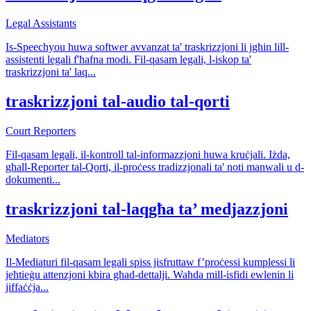
Legal Assistants
Is-Speechyou huwa softwer avvanzat ta' traskrizzjoni li jgħin lill-
assistenti legali f'ħafna modi. Fil-qasam legali, l-iskop ta'
traskrizzjoni ta' laq
...
traskrizzjoni tal-audio tal-qorti
Court Reporters
Fil-qasam legali, il-kontroll tal-informazzjoni huwa kruċjali. Iżda,
għall-Reporter tal-Qorti, il-proċess tradizzjonali ta' noti manwali u d-
dokumenti
...
traskrizzjoni tal-laqgħa ta’ medjazzjoni
Mediators
Il-Mediaturi fil-qasam legali spiss jisfruttaw f’proċessi kumplessi li
jeħtieġu attenzjoni kbira għad-dettalji. Waħda mill-isfidi ewlenin li
jiffaċċja
...