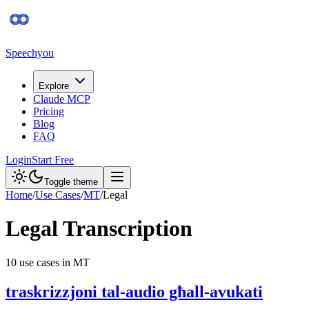
Speechyou
Explore
Claude MCP
Pricing
Blog
FAQ
Login
Start Free
Toggle theme
Home
/
Use Cases
/
MT
/
Legal
Legal
Transcription
10
use case
s
in
MT
traskrizzjoni tal-audio għall-avukati