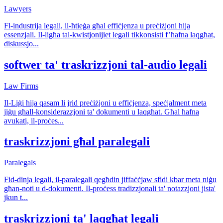
Lawyers
Fl-industrija legali, il-ħtieġa għal effiċjenza u preċiżjoni hija
essenzjali. Il-ligħa tal-kwistjonijiet legali tikkonsisti f’ħafna laqgħat,
diskussjo
...
softwer ta' traskrizzjoni tal-audio legali
Law Firms
Il-Liġi hija qasam li jrid preċiżjoni u effiċjenza, speċjalment meta
jiġu għall-konsiderazzjoni ta' dokumenti u laqgħat. Għal ħafna
avukati, il-proċes
...
traskrizzjoni għal paralegali
Paralegals
Fid-dinja legali, il-paralegali qegħdin jiffaċċjaw sfidi kbar meta niġu
għan-noti u d-dokumenti. Il-proċess tradizzjonali ta' notazzjoni jista'
jkun t
...
traskrizzjoni ta' laqgħat legali