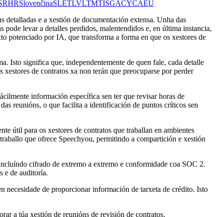
SR
HR
Slovenčina
SL
ET
LV
LT
MT
IS
GA
CY
CA
EU
ións detalladas e a xestión de documentación extensa. Unha das
 pode levar a detalles perdidos, malentendidos e, en última instancia,
xto potenciado por IA, que transforma a forma en que os xestores de
 Isto significa que, independentemente de quen fale, cada detalle
s xestores de contratos xa non terán que preocuparse por perder
ácilmente información específica sen ter que revisar horas de
s reunións, o que facilita a identificación de puntos críticos sen
te útil para os xestores de contratos que traballan en ambientes
 traballo que ofrece Speechyou, permitindo a compartición e xestión
 incluíndo cifrado de extremo a extremo e conformidade coa SOC 2.
e de auditoría.
en necesidade de proporcionar información de tarxeta de crédito. Isto
r a túa xestión de reunións de revisión de contratos.