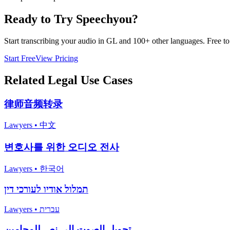
Ready to Try Speechyou?
Start transcribing your audio in
GL
and 100+ other languages. Free to t
Start Free
View Pricing
Related
Legal
Use Cases
律师音频转录
Lawyers
•
中文
변호사를 위한 오디오 전사
Lawyers
•
한국어
תמלול אודיו לעורכי דין
Lawyers
•
עברית
تحويل الصوت إلى نص للمحامين