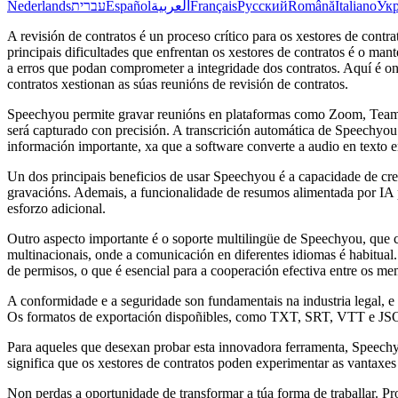
Nederlands
עברית
Español
العربية
Français
Русский
Română
Italiano
Укр
A revisión de contratos é un proceso crítico para os xestores de contr
principais dificultades que enfrentan os xestores de contratos é o man
a erros que podan comprometer a integridade dos contratos. Aquí é on
contratos xestionan as súas reunións de revisión de contratos.
Speechyou permite gravar reunións en plataformas como Zoom, Teams 
será capturado con precisión. A transcrición automática de Speechyou
información importante, xa que a software converte a audio en texto 
Un dos principais beneficios de usar Speechyou é a capacidade de crear
gravacións. Ademais, a funcionalidade de resumos alimentada por IA per
esforzo adicional.
Outro aspecto importante é o soporte multilingüe de Speechyou, que co
multinacionais, onde a comunicación en diferentes idiomas é habitual.
de permisos, o que é esencial para a cooperación efectiva entre os m
A conformidade e a seguridade son fundamentais na industria legal, 
Os formatos de exportación dispoñibles, como TXT, SRT, VTT e JSON,
Para aqueles que desexan probar esta innovadora ferramenta, Speechyou
significa que os xestores de contratos poden experimentar as vantax
Non perdas a oportunidade de transformar a túa forma de traballar. P