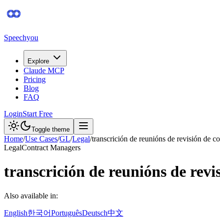
Speechyou
Explore
Claude MCP
Pricing
Blog
FAQ
Login
Start Free
Toggle theme
Home
/
Use Cases
/
GL
/
Legal
/
transcrición de reunións de revisión de co
Legal
Contract Managers
transcrición de reunións de revi
Also available in:
English
한국어
Português
Deutsch
中文