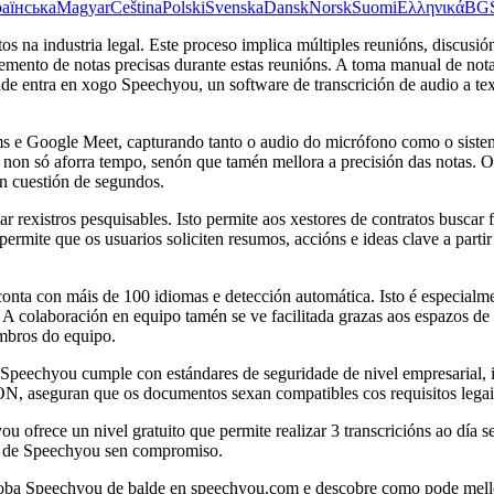
аїнська
Magyar
Čeština
Polski
Svenska
Dansk
Norsk
Suomi
Ελληνικά
BG
atos na industria legal. Este proceso implica múltiples reunións, discus
temento de notas precisas durante estas reunións. A toma manual de notas
de entra en xogo Speechyou, un software de transcrición de audio a te
e Google Meet, capturando tanto o audio do micrófono como o sistema.
 non só aforra tempo, senón que tamén mellora a precisión das notas. O
en cuestión de segundos.
 rexistros pesquisables. Isto permite aos xestores de contratos buscar f
mite que os usuarios soliciten resumos, accións e ideas clave a partir da
nta con máis de 100 idiomas e detección automática. Isto é especialmen
 A colaboración en equipo tamén se ve facilitada grazas aos espazos de
embros do equipo.
e Speechyou cumple con estándares de seguridade de nivel empresarial,
 aseguran que os documentos sexan compatibles cos requisitos legais 
 ofrece un nivel gratuito que permite realizar 3 transcricións ao día s
es de Speechyou sen compromiso.
roba Speechyou de balde en speechyou.com e descobre como pode mellora