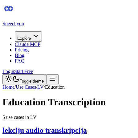
Speechyou
Explore
Claude MCP
Pricing
Blog
FAQ
Login
Start Free
Toggle theme
Home
/
Use Cases
/
LV
/
Education
Education
Transcription
5
use case
s
in
LV
lekciju audio transkripcija