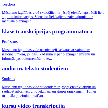
Teachers
Mūsdienu izglītības vidē skolotājiem ir jāspēj efektīvi apstrādāt lielu
apjomu informācijas. Viens no lielākajiem izaicinājumiem ir
manuālā piezīmju ņ
...
klasē transkripcijas programmatūra
Professors
Mūsdienu izglītības vidē pasniedzēji saskaras ar vairākiem
izaicinājumiem, jo īpaši, kad runa ir par piezīmju ņemšanu un
informācijas dokumentēšanu le
...
audio uz tekstu studentiem
Students
Mūsdienu izglītības vidē studentiem ir jāspēj efektīvi apgūt un
saglabāt informāciju no lekcijām un grupu sanāksmēm. Tomēr
manuāla piezīmju rakstīšana
...
kursu video transkripcija