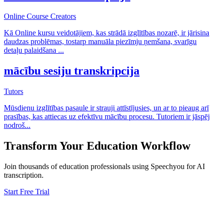
Online Course Creators
Kā Online kursu veidotājiem, kas strādā izglītības nozarē, ir jārisina
daudzas problēmas, tostarp manuāla piezīmju ņemšana, svarīgu
detaļu palaidšana
...
mācību sesiju transkripcija
Tutors
Mūsdienu izglītības pasaule ir strauji attīstījusies, un ar to pieaug arī
prasības, kas attiecas uz efektīvu mācību procesu. Tutoriem ir jāspēj
nodroš
...
Transform Your
Education
Workflow
Join thousands of
education
professionals using Speechyou for AI
transcription.
Start Free Trial