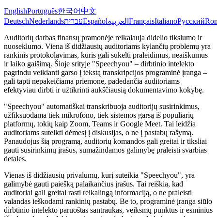
English
Português
한국어
中文
Deutsch
Nederlands
עברית
Español
العربية
Français
Italiano
Русский
Ro
Auditorių darbas finansų pramonėje reikalauja didelio tikslumo ir
nuoseklumo. Viena iš didžiausių auditoriams kylančių problemų yra
rankinis protokolavimas, kuris gali sukelti praleidimus, neaiškumus
ir laiko gaišimą. Šioje srityje "Speechyou" – dirbtinio intelekto
pagrindu veikianti garso į tekstą transkripcijos programinė įranga –
gali tapti nepakeičiama priemone, padedančia auditoriams
efektyviau dirbti ir užtikrinti aukščiausią dokumentavimo kokybę.
"Speechyou" automatiškai transkribuoja auditorijų susirinkimus,
užfiksuodama tiek mikrofono, tiek sistemos garsą iš populiarių
platformų, tokių kaip Zoom, Teams ir Google Meet. Tai leidžia
auditoriams sutelkti dėmesį į diskusijas, o ne į pastabų rašymą.
Panaudojus šią programą, auditorių komandos gali greitai ir tiksliai
gauti susirinkimų įrašus, sumažindamos galimybę praleisti svarbias
detales.
Vienas iš didžiausių privalumų, kurį suteikia "Speechyou", yra
galimybė gauti paiešką palaikančius įrašus. Tai reiškia, kad
auditoriai gali greitai rasti reikalingą informaciją, o ne praleisti
valandas ieškodami rankinių pastabų. Be to, programinė įranga siūlo
dirbtinio intelekto paruoštas santraukas, veiksmų punktus ir esminius