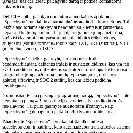
įžvalgas, kas dar labiau palengvina darbą ir padeda komandoms
laikytis terminų.
Dėl 100+ kalbų palaikymo ir automatinio kalbos aptikimo,
"Speechyou" puikiai tinka tarptautinėms auditorijų komandoms. Tai
leidžia auditoriams efektyviai bendrauti su klientais ir partneriais,
nepaisant kalbinių barjerų. Taip pat, programinė įranga užtikrina,
kad visi eksportai būtų paruošti atitikti atitikties reikalavimus,
siūlydama įvairius formatus, tokius kaip TXT, SRT (subtitrai), VTT
(internetinis video) ir JSON.
"Speechyou" suteikia galimybę komandoms dirbti
bendradarbiaujant, dalijantis įrašais ir nustatant leidimus, kas yra itin
svarbu auditoriams, dirbantiems su jautria informacija. Be to, mūsų
programinė įranga užtikrina įmonių lygio saugumą, turėdama
galutinį šifravimą ir SOC 2 atitiktį, kas dar labiau padidina
pasitikėjimą.
Norint išbandyti šią pažangią programinę įrangą, "Speechyou" siūlo
nemokamą planą – 3 transkripcijas per dieną, be kredito kortelės
reikalavimo. Tai puiki galimybė auditoriams išbandyti, kaip
"Speechyou" gali pagerinti jų darbo efektyvumą ir tikslumą.
Išbandykite "Speechyou" nemokamai šiandien adresu
speechyou.com ir patirkite, kaip automatizuota transkripcijos sistema
gali pakeisti jūsų auditorijų susirinkimų dokumentavimą.