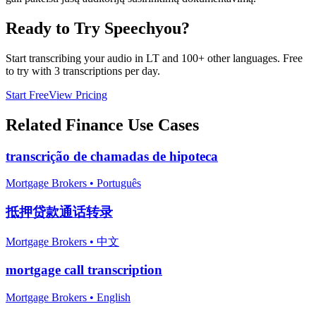
Ready to Try Speechyou?
Start transcribing your audio in
LT
and 100+ other languages. Free
to try with 3 transcriptions per day.
Start Free
View Pricing
Related
Finance
Use Cases
transcrição de chamadas de hipoteca
Mortgage Brokers
•
Português
抵押贷款通话转录
Mortgage Brokers
•
中文
mortgage call transcription
Mortgage Brokers
•
English