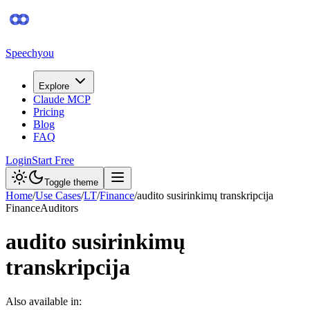
Speechyou
Explore
Claude MCP
Pricing
Blog
FAQ
Login
Start Free
Toggle theme
Home
/
Use Cases
/
LT
/
Finance
/
audito susirinkimų transkripcija
Finance
Auditors
audito susirinkimų
transkripcija
Also available in: