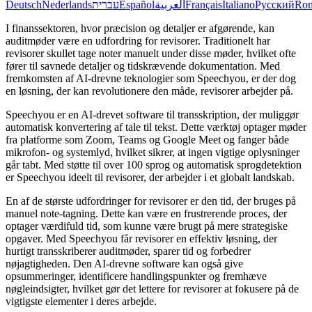
Deutsch
Nederlands
עברית
Español
العربية
Français
Italiano
Русский
Ro
I finanssektoren, hvor præcision og detaljer er afgørende, kan
auditmøder være en udfordring for revisorer. Traditionelt har
revisorer skullet tage noter manuelt under disse møder, hvilket ofte
fører til savnede detaljer og tidskrævende dokumentation. Med
fremkomsten af AI-drevne teknologier som Speechyou, er der dog
en løsning, der kan revolutionere den måde, revisorer arbejder på.
Speechyou er en AI-drevet software til transskription, der muliggør
automatisk konvertering af tale til tekst. Dette værktøj optager møder
fra platforme som Zoom, Teams og Google Meet og fanger både
mikrofon- og systemlyd, hvilket sikrer, at ingen vigtige oplysninger
går tabt. Med støtte til over 100 sprog og automatisk sprogdetektion
er Speechyou ideelt til revisorer, der arbejder i et globalt landskab.
En af de største udfordringer for revisorer er den tid, der bruges på
manuel note-tagning. Dette kan være en frustrerende proces, der
optager værdifuld tid, som kunne være brugt på mere strategiske
opgaver. Med Speechyou får revisorer en effektiv løsning, der
hurtigt transskriberer auditmøder, sparer tid og forbedrer
nøjagtigheden. Den AI-drevne software kan også give
opsummeringer, identificere handlingspunkter og fremhæve
nøgleindsigter, hvilket gør det lettere for revisorer at fokusere på de
vigtigste elementer i deres arbejde.