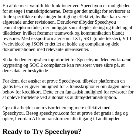
En af de mest værdifulde funktioner ved Speechyou er muligheden
for at søge i transskriptionerne. Dette gør det muligt for revisorer at
finde specifikke oplysninger hurtigt og effektivt, hvilket kan være
afgørende under revisionen. Derudover tilbyder Speechyou
teamarbejdsområder, der muliggør samarbejde, deling og tildeling af
tilladelser, hvilket fremmer teamwork og kommunikation blandt
revisorer. Med eksportformater som TXT, SRT (undertekster), VTT
(webvideo) og JSON er det let at holde sig compliant og dele
dokumentationen med relevante interessenter.
Sikkerheden er også en topprioritet for Speechyou. Med end-to-end
kryptering og SOC 2 compliance kan revisorer være sikre på, at
deres data er beskyttede.
For dem, der ønsker at prøve Speechyou, tilbyder platformen en
gratis tier, der giver mulighed for 3 transskriptioner om dagen uden
behov for kreditkort. Dette er en fantastisk mulighed for revisorer for
at opleve fordelene ved automatisk auditmødetransskription.
Gør dit arbejde som revisor lettere og mere effektivt med
Speechyou. Besøg speechyou.com for at prøve det gratis i dag og
oplev, hvordan AI kan transformere din tilgang til auditmøder.
Ready to Try Speechyou?