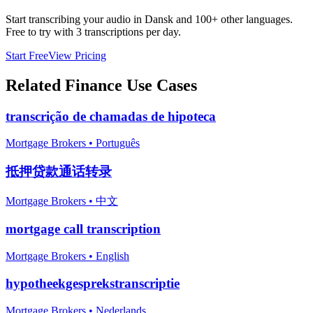
Start transcribing your audio in
Dansk
and 100+ other languages.
Free to try with 3 transcriptions per day.
Start Free
View Pricing
Related
Finance
Use Cases
transcrição de chamadas de hipoteca
Mortgage Brokers
•
Português
抵押贷款通话转录
Mortgage Brokers
•
中文
mortgage call transcription
Mortgage Brokers
•
English
hypotheekgesprekstranscriptie
Mortgage Brokers
•
Nederlands