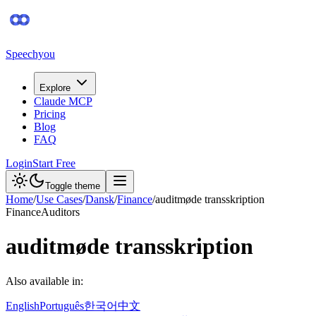
Speechyou
Explore
Claude MCP
Pricing
Blog
FAQ
Login
Start Free
Toggle theme
Home
/
Use Cases
/
Dansk
/
Finance
/
auditmøde transskription
Finance
Auditors
auditmøde transskription
Also available in:
English
Português
한국어
中文