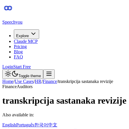
Speechyou
Explore
Claude MCP
Pricing
Blog
FAQ
Login
Start Free
Toggle theme
Home
/
Use Cases
/
HR
/
Finance
/
transkripcija sastanaka revizije
Finance
Auditors
transkripcija sastanaka revizije
Also available in:
English
Português
한국어
中文