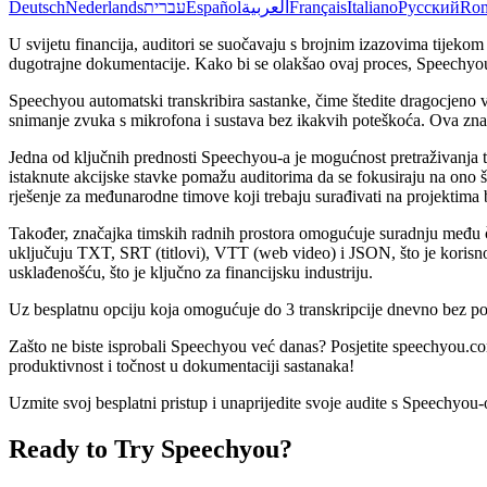
Deutsch
Nederlands
עברית
Español
العربية
Français
Italiano
Русский
Ro
U svijetu financija, auditori se suočavaju s brojnim izazovima tijeko
dugotrajne dokumentacije. Kako bi se olakšao ovaj proces, Speechyou, 
Speechyou automatski transkribira sastanke, čime štedite dragocjeno
snimanje zvuka s mikrofona i sustava bez ikakvih poteškoća. Ova zna
Jedna od ključnih prednosti Speechyou-a je mogućnost pretraživanja t
istaknute akcijske stavke pomažu auditorima da se fokusiraju na ono 
rješenje za međunarodne timove koji trebaju surađivati na projektima b
Također, značajka timskih radnih prostora omogućuje suradnju među čla
uključuju TXT, SRT (titlovi), VTT (web video) i JSON, što je korisno
usklađenošću, što je ključno za financijsku industriju.
Uz besplatnu opciju koja omogućuje do 3 transkripcije dnevno bez potr
Zašto ne biste isprobali Speechyou već danas? Posjetite speechyou.com 
produktivnost i točnost u dokumentaciji sastanaka!
Uzmite svoj besplatni pristup i unaprijedite svoje audite s Speechyou
Ready to Try Speechyou?