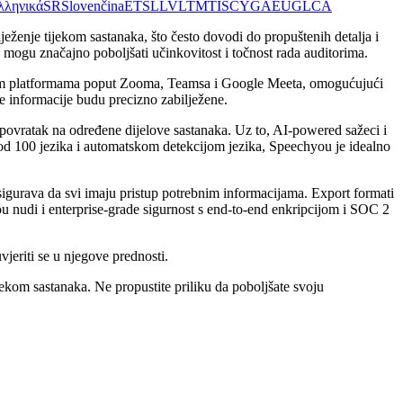
λληνικά
SR
Slovenčina
ET
SL
LV
LT
MT
IS
CY
GA
EU
GL
CA
eženje tijekom sastanaka, što često dovodi do propuštenih detalja i
 mogu značajno poboljšati učinkovitost i točnost rada auditorima.
larnim platformama poput Zooma, Teamsa i Google Meeta, omogućujući
e informacije budu precizno zabilježene.
 povratak na određene dijelove sastanaka. Uz to, AI-powered sažeci i
 od 100 jezika i automatskom detekcijom jezika, Speechyou je idealno
sigurava da svi imaju pristup potrebnim informacijama. Export formati
u nudi i enterprise-grade sigurnost s end-to-end enkripcijom i SOC 2
jeriti se u njegove prednosti.
jekom sastanaka. Ne propustite priliku da poboljšate svoju