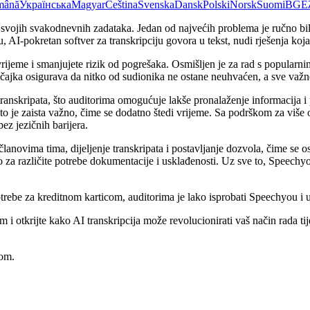
mână
Українська
Magyar
Čeština
Svenska
Dansk
Polski
Norsk
Suomi
BG
Ε
m svojih svakodnevnih zadataka. Jedan od najvećih problema je ručno bilj
AI-pokretan softver za transkripciju govora u tekst, nudi rješenja koja
 vrijeme i smanjujete rizik od pogrešaka. Osmišljen je za rad s popu
čajka osigurava da nitko od sudionika ne ostane neuhvaćen, a sve važn
ranskripata, što auditorima omogućuje lakše pronalaženje informacija i
što je zaista važno, čime se dodatno štedi vrijeme. Sa podrškom za više
ez jezičnih barijera.
novima tima, dijeljenje transkripata i postavljanje dozvola, čime se o
 za različite potrebe dokumentacije i usklađenosti. Uz sve to, Speechyo
ebe za kreditnom karticom, auditorima je lako isprobati Speechyou i uv
i otkrijte kako AI transkripcija može revolucionirati vaš način rada ti
-om.