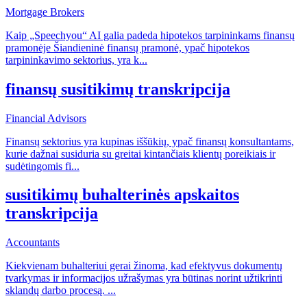
Mortgage Brokers
Kaip „Speechyou“ AI galia padeda hipotekos tarpininkams finansų
pramonėje Šiandieninė finansų pramonė, ypač hipotekos
tarpininkavimo sektorius, yra k
...
finansų susitikimų transkripcija
Financial Advisors
Finansų sektorius yra kupinas iššūkių, ypač finansų konsultantams,
kurie dažnai susiduria su greitai kintančiais klientų poreikiais ir
sudėtingomis fi
...
susitikimų buhalterinės apskaitos
transkripcija
Accountants
Kiekvienam buhalteriui gerai žinoma, kad efektyvus dokumentų
tvarkymas ir informacijos užrašymas yra būtinas norint užtikrinti
sklandų darbo procesą.
...