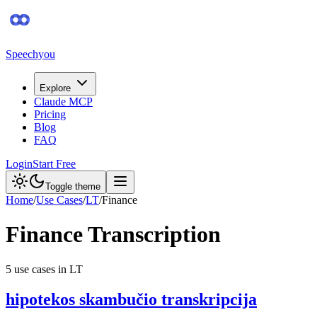
Speechyou
Explore
Claude MCP
Pricing
Blog
FAQ
Login
Start Free
Toggle theme
Home
/
Use Cases
/
LT
/
Finance
Finance
Transcription
5
use case
s
in
LT
hipotekos skambučio transkripcija