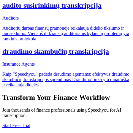
audito susirinkimų transkripcija
Auditors
Auditorių darbas finansų pramonėje reikalauja didelio tikslumo ir
nuoseklumo. Viena iš didžiausių auditoriams kylančių problemų yra
rankinis protokola
...
draudimo skambučių transkripcija
Insurance Agents
Kaip "Speechyou" padeda draudimo agentams: efektyvus draudimo
skambučių transkripcijos sprendimas Draudimo rinka yra dinamiška
ir reikalauja didelės
...
Transform Your
Finance
Workflow
Join thousands of
finance
professionals using Speechyou for AI
transcription.
Start Free Trial