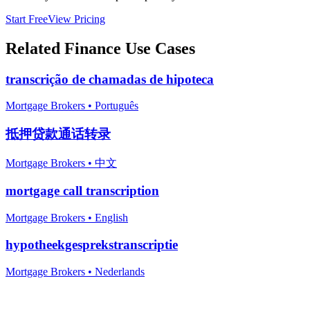
Start Free
View Pricing
Related
Finance
Use Cases
transcrição de chamadas de hipoteca
Mortgage Brokers
•
Português
抵押贷款通话转录
Mortgage Brokers
•
中文
mortgage call transcription
Mortgage Brokers
•
English
hypotheekgesprekstranscriptie
Mortgage Brokers
•
Nederlands