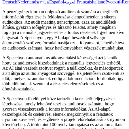
Deutsch
Nederlands
עברית
Español
العربية
Français
Italiano
Русский
Ro
A pénzügyi szektorban dolgozó auditorsok számára a megfelelő
információk rögzítése és feldolgozása elengedhetetlen a sikeres
auditokhoz. Az audit meeting transcription, azaz az auditülések
átírása, gyakran időigényes és fárasztó feladat, amely magában
foglalja a manuális jegyzetelést és a fontos részletek figyelmen kívül
hagyását. A Speechyou, egy AI-alapú beszédről szövegre
átkonvertáló szoftver, forradalmasítja ezt a folyamatot, lehetővé téve
az auditorsok számára, hogy hatékonyabban végezzék munkájukat.
A Speechyou automatikus átkonvertálási képességei azt jelentik,
hogy az auditorsok kiszabadulnak a manuális jegyzetelés terhétől.
Az AI által vezérelt szoftver rögzíti a találkozókat, és másodpercek
alatt átírja az audio anyagokat szöveggé. Ez jelentősen csökkenti az
időt, amelyet az auditorsok eddig a dokumentációra fordítottak, így
több időt tudnak szentelni a részletes elemzéseknek és a
döntéshozatalnak.
A Speechyou fő előnyei közé tartozik a kereshető feljegyzések
létrehozása, amely lehetővé teszi az auditorsok számára, hogy
gyorsan visszakeressék a fontos információkat. Az AI-alapú
összefoglalók és cselekvési elemek megkönnyítik a feladatok
nyomon követését, és segítenek a projekt előrehaladásának nyomon
követésében. A több mint 100 nyelv támogatása és az automatikus