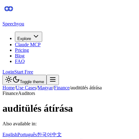
Speechyou
Explore
Claude MCP
Pricing
Blog
FAQ
Login
Start Free
Toggle theme
Home
/
Use Cases
/
Magyar
/
Finance
/
auditülés átírása
Finance
Auditors
auditülés átírása
Also available in:
English
Português
한국어
中文