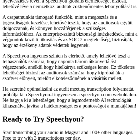
nyelvészlelés révén a Speechyou globális elérhetőséget biztosít,
lehetővé téve a nemzetközi auditok zökkenőmentes lebonyolítását is.
A csapatmunkát támogató funkciók, mint a megosztás és a
jogosultságok kezelése, lehetővé teszik, hogy az auditorsok együtt
dolgozzanak, és könnyen hozzáférjenek a szükséges
információkhoz. Az enterprise-szintű biztonsági intézkedések, mint a
végpontok közötti titkosítás és az SOC 2 megfelelőség, biztosítják,
hogy az érzékeny adatok védettek legyenek.
A Speechyou ingyenes szinten is elérhető, amely lehetővé teszi a
felhasználók számára, hogy naponta három átkonvertálást
végezzenek, anélkül hogy hitelkártya szükséges lenne. Ez tökéletes
lehetőséget biztosít az auditorsok számára, hogy kipróbálják a
szoftver előnyeit, mielőtt elköteleződnének a vásárlás mellett.
Ha szeretné optimalizálni az audit meeting transcription folyamatát,
próbálja ki a Speechyou-t ingyenesen a speechyou.com weboldalon.
Ne hagyja ki a lehetőséget, hogy a legmodernebb AI technológiát
kihasználva javítsa a hatékonyságot és a pontosságot a munkájában!
Ready to Try Speechyou?
Start transcribing your audio in
Magyar
and 100+ other languages.
Free to try with 3 transcriptions per day.