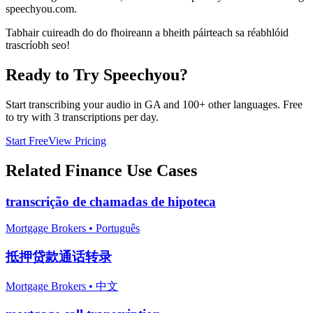
speechyou.com.
Tabhair cuireadh do do fhoireann a bheith páirteach sa réabhlóid
trascríobh seo!
Ready to Try Speechyou?
Start transcribing your audio in
GA
and 100+ other languages. Free
to try with 3 transcriptions per day.
Start Free
View Pricing
Related
Finance
Use Cases
transcrição de chamadas de hipoteca
Mortgage Brokers
•
Português
抵押贷款通话转录
Mortgage Brokers
•
中文