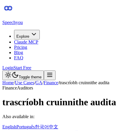
Speechyou
Explore
Claude MCP
Pricing
Blog
FAQ
Login
Start Free
Toggle theme
Home
/
Use Cases
/
GA
/
Finance
/
trascríobh cruinnithe audita
Finance
Auditors
trascríobh cruinnithe audita
Also available in:
English
Português
한국어
中文