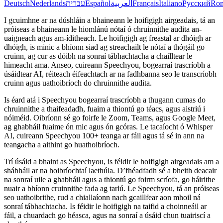
Deutsch
Nederlands
עברית
Español
العربية
Français
Italiano
Русский
Ro
I gcuimhne ar na dúshláin a bhaineann le hoifigigh airgeadais, tá an
próiseas a bhaineann le hiomlánú nótaí ó chruinnithe audita an-
uaigneach agus am-íditheach. Le hoifigigh ag freastal ar dhóigh ar
dhóigh, is minic a bhíonn siad ag streachailt le nótaí a thógáil go
cruinn, ag cur as dóibh na sonraí tábhachtacha a chailltear le
himeacht ama. Anseo, cuireann Speechyou, bogearraí trascríobh a
úsáidtear AI, réiteach éifeachtach ar na fadhbanna seo le transcríobh
cruinn agus uathoibríoch do chruinnithe audita.
Is éard atá i Speechyou bogearraí trascríobh a thugann cumas do
chruinnithe a thaifeadadh, fuaim a thiontú go téacs, agus aistriú i
nóiméid. Oibríonn sé go foirfe le Zoom, Teams, agus Google Meet,
ag ghabháil fuaime ón mic agus ón gcóras. Le tacaíocht ó Whisper
AI, cuireann Speechyou 100+ teanga ar fáil agus tá sé in ann na
teangacha a aithint go huathoibríoch.
Trí úsáid a bhaint as Speechyou, is féidir le hoifigigh airgeadais am a
shábháil ar na hoibríochtaí laethúla. D’fhéadfadh sé a bheith deacair
na sonraí uile a ghabháil agus a thiontú go foirm scríofa, go háirithe
nuair a bhíonn cruinnithe fada ag tarlú. Le Speechyou, tá an próiseas
seo uathoibrithe, rud a chiallaíonn nach gcaillfear aon mhoil ná
sonraí tábhachtacha. Is féidir le hoifigigh na taifid a choinneáil ar
fáil, a chuardach go héasca, agus na sonraí a úsáid chun tuairiscí a