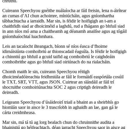
chruthú.
Cuireann Speechyou gnéithe nuálaíocha ar fáil freisin, lena n-áirítear
an cumas d’AI chun achoimre, míniúcháin, agus gníomhartha
tábhachtacha a iarraidh. Mar sin, is féidir le hoifigigh an t-am a
chaithfidh siad ar dhoiciméid a laghdú, rud a fhágann go bhfuil siad
in ann níos mó ama a chaitheamh ag déanamh anailíse agus ag tógáil
gníomhaíochtaí luachmhara.
Leis an tacaíocht ilteangach, bíonn sé níos éasca d’fhoirne
idirnáisiúnta comhoibriú ar thionscadail éagsúla. Is féidir le hoifigigh
a chinntiú go bhfuil a gcuid taifid ag comhoibriú le caighdeáin
comhoibrithe agus go bhfuil siad oiriúnach do na rialacháin.
Chomh maith le sin, cuireann Speechyou réitigh
dhoiciméadóireachta feidhmiúla ar fáil le formáidí easpórtála cosúil
le TXT, SRT, VTT, agus JSON. Cuirtear an slándáil ar fáil trí
shocruithe comhoiriúnachta SOC 2 agus criptigh deireadh le
deireadh.
Leigeann Speechyou d’úsáideoirí triail a bhaint as a sheirbhís go
hiomlán saor in aisce le 3 trascríobh in aghaidh an lae, gan gá le
cárta creidmheasa.
Mar sin, má tá tú ag lorg bealach chun do chruinnithe audita a
bhainistiú go héifeachtach, déan iarracht Speechyou saor in aisce ag