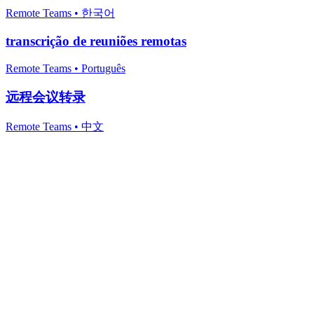
Remote Teams
•
한국어
transcrição de reuniões remotas
Remote Teams
•
Português
远程会议转录
Remote Teams
•
中文