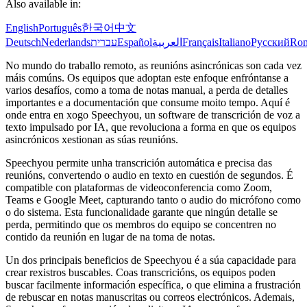
Also available in:
English
Português
한국어
中文
Deutsch
Nederlands
עברית
Español
العربية
Français
Italiano
Русский
Ro
No mundo do traballo remoto, as reunións asincrónicas son cada vez
máis comúns. Os equipos que adoptan este enfoque enfróntanse a
varios desafíos, como a toma de notas manual, a perda de detalles
importantes e a documentación que consume moito tempo. Aquí é
onde entra en xogo Speechyou, un software de transcrición de voz a
texto impulsado por IA, que revoluciona a forma en que os equipos
asincrónicos xestionan as súas reunións.
Speechyou permite unha transcrición automática e precisa das
reunións, convertendo o audio en texto en cuestión de segundos. É
compatible con plataformas de videoconferencia como Zoom,
Teams e Google Meet, capturando tanto o audio do micrófono como
o do sistema. Esta funcionalidade garante que ningún detalle se
perda, permitindo que os membros do equipo se concentren no
contido da reunión en lugar de na toma de notas.
Un dos principais beneficios de Speechyou é a súa capacidade para
crear rexistros buscables. Coas transcricións, os equipos poden
buscar facilmente información específica, o que elimina a frustración
de rebuscar en notas manuscritas ou correos electrónicos. Ademais,