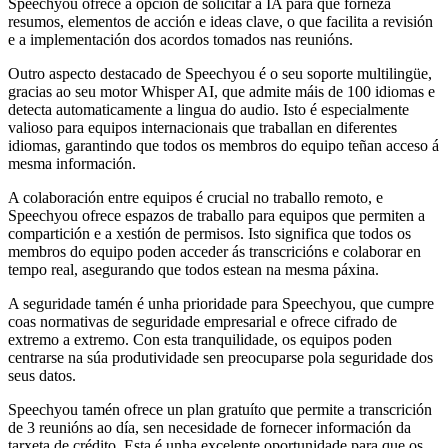
Speechyou ofrece a opción de solicitar a IA para que forneza
resumos, elementos de acción e ideas clave, o que facilita a revisión
e a implementación dos acordos tomados nas reunións.
Outro aspecto destacado de Speechyou é o seu soporte multilingüe,
gracias ao seu motor Whisper AI, que admite máis de 100 idiomas e
detecta automaticamente a lingua do audio. Isto é especialmente
valioso para equipos internacionais que traballan en diferentes
idiomas, garantindo que todos os membros do equipo teñan acceso á
mesma información.
A colaboración entre equipos é crucial no traballo remoto, e
Speechyou ofrece espazos de traballo para equipos que permiten a
compartición e a xestión de permisos. Isto significa que todos os
membros do equipo poden acceder ás transcricións e colaborar en
tempo real, asegurando que todos estean na mesma páxina.
A seguridade tamén é unha prioridade para Speechyou, que cumpre
coas normativas de seguridade empresarial e ofrece cifrado de
extremo a extremo. Con esta tranquilidade, os equipos poden
centrarse na súa produtividade sen preocuparse pola seguridade dos
seus datos.
Speechyou tamén ofrece un plan gratuíto que permite a transcrición
de 3 reunións ao día, sen necesidade de fornecer información da
tarxeta de crédito. Esta é unha excelente oportunidade para que os