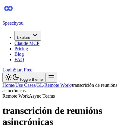
Speechyou
Explore
Claude MCP
Pricing
Blog
FAQ
Login
Start Free
Toggle theme
Home
/
Use Cases
/
GL
/
Remote Work
/
transcrición de reunións
asincrónicas
Remote Work
Async Teams
transcrición de reunións
asincrónicas