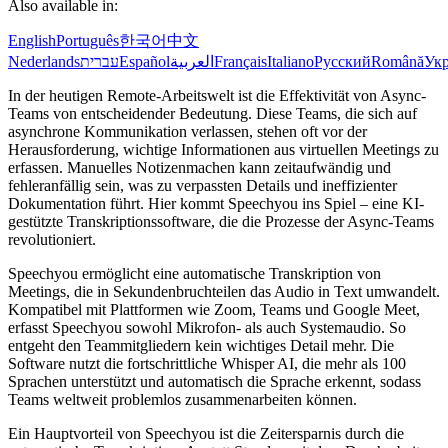
Also available in:
English
Português
한국어
中文
Nederlands
עברית
Español
العربية
Français
Italiano
Русский
Română
Укр
In der heutigen Remote-Arbeitswelt ist die Effektivität von Async-
Teams von entscheidender Bedeutung. Diese Teams, die sich auf
asynchrone Kommunikation verlassen, stehen oft vor der
Herausforderung, wichtige Informationen aus virtuellen Meetings zu
erfassen. Manuelles Notizenmachen kann zeitaufwändig und
fehleranfällig sein, was zu verpassten Details und ineffizienter
Dokumentation führt. Hier kommt Speechyou ins Spiel – eine KI-
gestützte Transkriptionssoftware, die die Prozesse der Async-Teams
revolutioniert.
Speechyou ermöglicht eine automatische Transkription von
Meetings, die in Sekundenbruchteilen das Audio in Text umwandelt.
Kompatibel mit Plattformen wie Zoom, Teams und Google Meet,
erfasst Speechyou sowohl Mikrofon- als auch Systemaudio. So
entgeht den Teammitgliedern kein wichtiges Detail mehr. Die
Software nutzt die fortschrittliche Whisper AI, die mehr als 100
Sprachen unterstützt und automatisch die Sprache erkennt, sodass
Teams weltweit problemlos zusammenarbeiten können.
Ein Hauptvorteil von Speechyou ist die Zeitersparnis durch die