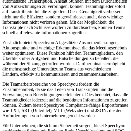
automatische Transkription. Anstatt Stunden mit dem Durcharbeiten
von Aufzeichnungen zu verbringen, können Teammitglieder sofort
auf transkribierte Inhalte zugreifen. Diese Genauigkeit verbessert
nicht nur die Effizienz, sondern gewährleistet auch, dass wichtige
Informationen nicht verloren gehen. Mit der Möglichkeit, die
Transkripte nach Schlüsselwörtern zu durchsuchen, können Teams
schnell auf relevante Informationen zugreifen.
Zusätzlich bietet Speechyou AI-gestützte Zusammenfassungen,
Aktionspunkte und wichtige Erkenntnisse, die das Meetingserlebnis
weiter optimieren. Diese Funktion hilft den Teammitgliedern, den
Überblick über Aufgaben und Entscheidungen zu behalten, die
während der Sitzung getroffen wurden. Darüber hinaus ermöglicht
die mehrsprachige Unterstützung Teams aus verschiedenen
Ländern, effektiv zu kommunizieren und zusammenzuarbeiten.
Die Teamarbeitsbereiche von Speechyou fördern die
Zusammenarbeit, da sie das Teilen von Transkripten und die
Verwaltung von Berechtigungen erleichtern. Dies bedeutet, dass alle
Teammitglieder jederzeit auf die benötigten Informationen zugreifen
können. Zudem bietet Speechyou Compliance-fähige Exportformate
wie TXT, SRT (Untertitel), VTT (Webvideo) und JSON, die den
Anforderungen von Unternehmen gerecht werden.
Für Unternehmen, die sich um Sicherheit sorgen, bietet Speechyou
erstklassigen Schutz mit Ende-zu-Ende-Verschlüsselung und SOC