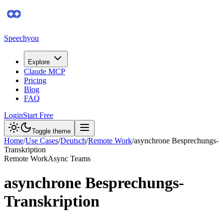
Speechyou
Explore
Claude MCP
Pricing
Blog
FAQ
Login
Start Free
Toggle theme
Home
/
Use Cases
/
Deutsch
/
Remote Work
/
asynchrone Besprechungs-
Transkription
Remote Work
Async Teams
asynchrone Besprechungs-
Transkription