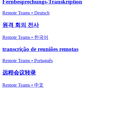
Fernbesprechungs-Transkription
Remote Teams
•
Deutsch
원격 회의 전사
Remote Teams
•
한국어
transcrição de reuniões remotas
Remote Teams
•
Português
远程会议转录
Remote Teams
•
中文