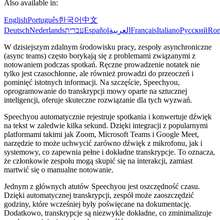
Also available in:
English
Português
한국어
中文
Deutsch
Nederlands
עברית
Español
العربية
Français
Italiano
Русский
Ro
W dzisiejszym zdalnym środowisku pracy, zespoły asynchroniczne
(async teams) często borykają się z problemami związanymi z
notowaniem podczas spotkań. Ręczne prowadzenie notatek nie
tylko jest czasochłonne, ale również prowadzi do przeoczeń i
pominięć istotnych informacji. Na szczęście, Speechyou,
oprogramowanie do transkrypcji mowy oparte na sztucznej
inteligencji, oferuje skuteczne rozwiązanie dla tych wyzwań.
Speechyou automatycznie rejestruje spotkania i konwertuje dźwięk
na tekst w zaledwie kilka sekund. Dzięki integracji z popularnymi
platformami takimi jak Zoom, Microsoft Teams i Google Meet,
narzędzie to może uchwycić zarówno dźwięk z mikrofonu, jak i
systemowy, co zapewnia pełne i dokładne transkrypcje. To oznacza,
że członkowie zespołu mogą skupić się na interakcji, zamiast
martwić się o manualne notowanie.
Jednym z głównych atutów Speechyou jest oszczędność czasu.
Dzięki automatycznej transkrypcji, zespół może zaoszczędzić
godziny, które wcześniej były poświęcane na dokumentację.
Dodatkowo, transkrypcje są niezwykle dokładne, co zminimalizuje