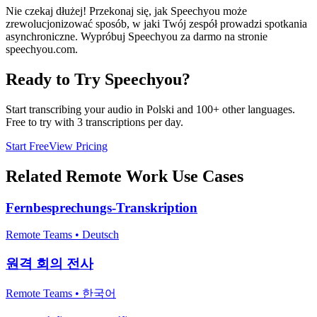
Nie czekaj dłużej! Przekonaj się, jak Speechyou może
zrewolucjonizować sposób, w jaki Twój zespół prowadzi spotkania
asynchroniczne. Wypróbuj Speechyou za darmo na stronie
speechyou.com.
Ready to Try Speechyou?
Start transcribing your audio in
Polski
and 100+ other languages.
Free to try with 3 transcriptions per day.
Start Free
View Pricing
Related
Remote Work
Use Cases
Fernbesprechungs-Transkription
Remote Teams
•
Deutsch
원격 회의 전사
Remote Teams
•
한국어