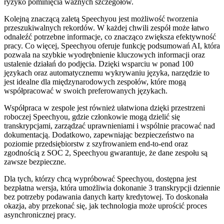
ryzyko pominięcia ważnych szczegółów.
Kolejną znaczącą zaletą Speechyou jest możliwość tworzenia
przeszukiwalnych rekordów. W każdej chwili zespół może łatwo
odnaleźć potrzebne informacje, co znacząco zwiększa efektywność
pracy. Co więcej, Speechyou oferuje funkcję podsumowań AI, która
pozwala na szybkie wyodrębnienie kluczowych informacji oraz
ustalenie działań do podjęcia. Dzięki wsparciu w ponad 100
językach oraz automatycznemu wykrywaniu języka, narzędzie to
jest idealne dla międzynarodowych zespołów, które mogą
współpracować w swoich preferowanych językach.
Współpraca w zespole jest również ułatwiona dzięki przestrzeni
roboczej Speechyou, gdzie członkowie mogą dzielić się
transkrypcjami, zarządzać uprawnieniami i wspólnie pracować nad
dokumentacją. Dodatkowo, zapewniając bezpieczeństwo na
poziomie przedsiębiorstw z szyfrowaniem end-to-end oraz
zgodnością z SOC 2, Speechyou gwarantuje, że dane zespołu są
zawsze bezpieczne.
Dla tych, którzy chcą wypróbować Speechyou, dostępna jest
bezpłatna wersja, która umożliwia dokonanie 3 transkrypcji dziennie
bez potrzeby podawania danych karty kredytowej. To doskonała
okazja, aby przekonać się, jak technologia może uprościć proces
asynchronicznej pracy.