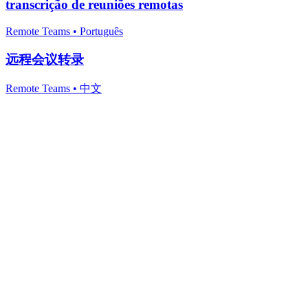
transcrição de reuniões remotas
Remote Teams
•
Português
远程会议转录
Remote Teams
•
中文