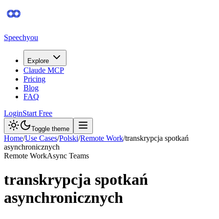
Speechyou
Explore
Claude MCP
Pricing
Blog
FAQ
Login
Start Free
Toggle theme
Home
/
Use Cases
/
Polski
/
Remote Work
/
transkrypcja spotkań
asynchronicznych
Remote Work
Async Teams
transkrypcja spotkań
asynchronicznych