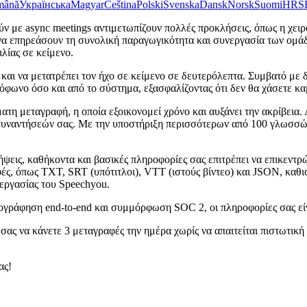
mână
Українська
Magyar
Čeština
Polski
Svenska
Dansk
Norsk
Suomi
HR
S
ύν με async meetings αντιμετωπίζουν πολλές προκλήσεις, όπως η χε
να επηρεάσουν τη συνολική παραγωγικότητα και συνεργασία των ομάδ
λίας σε κείμενο.
 και να μετατρέπει τον ήχο σε κείμενο σε δευτερόλεπτα. Συμβατό με
όφωνο όσο και από το σύστημα, εξασφαλίζοντας ότι δεν θα χάσετε καμ
τη μεταγραφή, η οποία εξοικονομεί χρόνο και αυξάνει την ακρίβεια.
 συναντήσεών σας. Με την υποστήριξη περισσότερων από 100 γλωσσών
ήψεις, καθήκοντα και βασικές πληροφορίες σας επιτρέπει να επικεντ
ς, όπως TXT, SRT (υπότιτλοι), VTT (ιστούς βίντεο) και JSON, καθισ
εργασίας του Speechyou.
τογράφηση end-to-end και συμμόρφωση SOC 2, οι πληροφορίες σας είν
ας να κάνετε 3 μεταγραφές την ημέρα χωρίς να απαιτείται πιστωτική
ας!