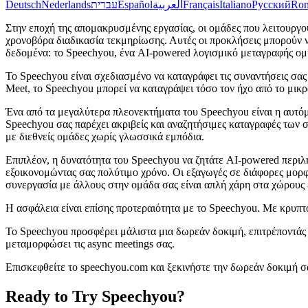
Deutsch
Nederlands
עברית
Español
العربية
Français
Italiano
Русский
Ro
Στην εποχή της απομακρυσμένης εργασίας, οι ομάδες που λειτουργο
χρονοβόρα διαδικασία τεκμηρίωσης. Αυτές οι προκλήσεις μπορούν 
δεδομένα: το Speechyou, ένα AI-powered λογισμικό μεταγραφής ομι
Το Speechyou είναι σχεδιασμένο να καταγράφει τις συναντήσεις σας
Meet, το Speechyou μπορεί να καταγράψει τόσο τον ήχο από το μικρ
Ένα από τα μεγαλύτερα πλεονεκτήματα του Speechyou είναι η αυτόμα
Speechyou σας παρέχει ακριβείς και αναζητήσιμες καταγραφές των
με διεθνείς ομάδες χωρίς γλωσσικά εμπόδια.
Επιπλέον, η δυνατότητα του Speechyou να ζητάτε AI-powered περιλ
εξοικονομώντας σας πολύτιμο χρόνο. Οι εξαγωγές σε διάφορες μορφέ
συνεργασία με άλλους στην ομάδα σας είναι απλή χάρη στα χώρους 
Η ασφάλεια είναι επίσης προτεραιότητα με το Speechyou. Με κρυπ
Το Speechyou προσφέρει μάλιστα μια δωρεάν δοκιμή, επιτρέποντάς σ
μεταμορφώσει τις async meetings σας.
Επισκεφθείτε το speechyou.com και ξεκινήστε την δωρεάν δοκιμή σ
Ready to Try Speechyou?