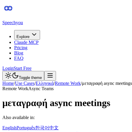
Speechyou
Explore
Claude MCP
Pricing
Blog
FAQ
Login
Start Free
Toggle theme
Home
/
Use Cases
/
Ελληνικά
/
Remote Work
/
μεταγραφή async meetings
Remote Work
Async Teams
μεταγραφή async meetings
Also available in:
English
Português
한국어
中文