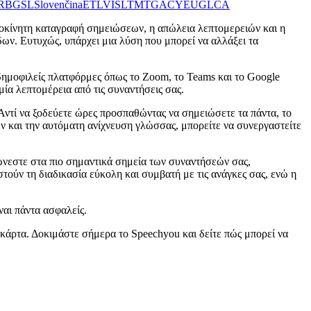
R
BG
SL
Slovenčina
ET
LV
IS
LT
MT
GA
CY
EU
GL
CA
ιροκίνητη καταγραφή σημειώσεων, η απώλεια λεπτομερειών και η
ων. Ευτυχώς, υπάρχει μια λύση που μπορεί να αλλάξει τα
 δημοφιλείς πλατφόρμες όπως το Zoom, το Teams και το Google
ία λεπτομέρεια από τις συναντήσεις σας.
 Αντί να ξοδεύετε ώρες προσπαθώντας να σημειώσετε τα πάντα, το
 και την αυτόματη ανίχνευση γλώσσας, μπορείτε να συνεργαστείτε
ρώνεστε στα πιο σημαντικά σημεία των συναντήσεών σας,
τούν τη διαδικασία εύκολη και συμβατή με τις ανάγκες σας, ενώ η
αι πάντα ασφαλείς.
 κάρτα. Δοκιμάστε σήμερα το Speechyou και δείτε πώς μπορεί να