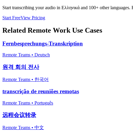
Start transcribing your audio in
Ελληνικά
and 100+ other languages. Fr
Start Free
View Pricing
Related
Remote Work
Use Cases
Fernbesprechungs-Transkription
Remote Teams
•
Deutsch
원격 회의 전사
Remote Teams
•
한국어
transcrição de reuniões remotas
Remote Teams
•
Português
远程会议转录
Remote Teams
•
中文