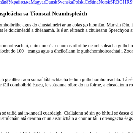
mână
Українська
Magyar
Dansk
Svenska
Polski
Čeština
Norsk
SR
BG
HR
S
spleácha sa Tionscal Neamhspleách
hoibrithe agus do chustaiméirí ar an eolas go hiomlán. Mar sin féin, i
s le doiciméadú a dhéanamh. Is é an réiteach a chuireann Speechyou ar fá
homhoireachtaí, cuireann sé ar chumas oibrithe neamhspleácha guthchomho
caíocht do 100+ teanga agus a dhéileálann le guthchomhoireachtaí i Zo
 gcailltear aon sonraí tábhachtacha le linn guthchomhoireachta. Tá sé 
 fáil comhoibriú éasca, le spásanna oibre do na foirne, a cheadaíonn r
é taifid atá in-inneall cuardaigh. Ciallaíonn sé sin go bhfuil sé éasca 
n aistriúcháin atá deartha chun aistriúcháin a chur ar fáil i dteangacha é