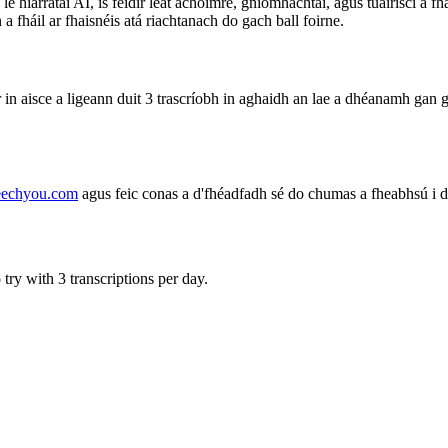
s le hiarrataí AI, is féidir leat achoimre, gníomhachtaí, agus tuairiscí 
 a fháil ar fhaisnéis atá riachtanach do gach ball foirne.
 in aisce a ligeann duit 3 trascríobh in aghaidh an lae a dhéanamh gan gá
eechyou.com
agus feic conas a d'fhéadfadh sé do chumas a fheabhsú i 
try with 3 transcriptions per day.