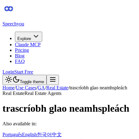
Speechyou
Explore
Claude MCP
Pricing
Blog
FAQ
Login
Start Free
Toggle theme
Home
/
Use Cases
/
GA
/
Real Estate
/
trascríobh glao neamhspleách
Real Estate
Real Estate Agents
trascríobh glao neamhspleách
Also available in:
Português
English
한국어
中文