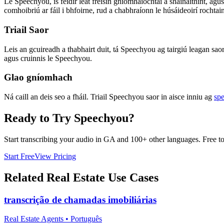
Le Speechyou, is féidir leat freisin gníomhaíochtaí a shainaithint, agu
comhoibriú ar fáil i bhfoirne, rud a chabhraíonn le húsáideoirí rochtain
Triail Saor
Leis an gcuireadh a thabhairt duit, tá Speechyou ag tairgiú leagan saor
agus cruinnis le Speechyou.
Glao gníomhach
Ná caill an deis seo a fháil. Triail Speechyou saor in aisce inniu ag
sp
Ready to Try Speechyou?
Start transcribing your audio in
GA
and 100+ other languages. Free to 
Start Free
View Pricing
Related
Real Estate
Use Cases
transcrição de chamadas imobiliárias
Real Estate Agents
•
Português