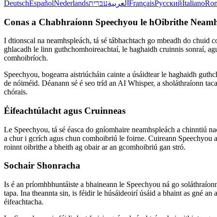
Deutsch
Español
Nederlands
עברית
العربية
Français
Русский
Italiano
Ro
Conas a Chabhraíonn Speechyou le hOibrithe Neamh
I dtionscal na neamhspleách, tá sé tábhachtach go mbeadh do chuid com
ghlacadh le linn guthchomhoireachtaí, le haghaidh cruinnis sonraí, agu
comhoibríoch.
Speechyou, bogearra aistriúcháin cainte a úsáidtear le haghaidh guthc
de nóiméid. Déanann sé é seo tríd an AI Whisper, a sholáthraíonn ta
chórais.
Éifeachtúlacht agus Cruinneas
Le Speechyou, tá sé éasca do gníomhaire neamhspleách a chinntiú nach
a chur i gcrích agus chun comhoibriú le foirne. Cuireann Speechyou ar
roinnt oibrithe a bheith ag obair ar an gcomhoibriú gan stró.
Sochair Shonracha
Is é an príomhbhuntáiste a bhaineann le Speechyou ná go soláthraíonn s
tapa. Ina theannta sin, is féidir le húsáideoirí úsáid a bhaint as gné a
éifeachtacha.