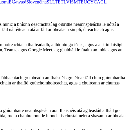
uomi
Ελληνικά
Slovenčina
SL
LT
ET
LV
IS
MT
EU
CY
CA
GL
s minic a bhíonn deacrachtaí ag oibrithe neamhspleácha le nótaí a
il ná réiteach atá ar fáil ar bhealach simplí, éifeachtach agus
ireachtaí a thaifeadadh, a thiontú go téacs, agus a aistriú laistigh
om, Teams, agus Google Meet, ag ghabháil le fuaim an mhic agus an
tábhachtach go mbeadh an fhaisnéis go léir ar fáil chun gníomhartha
ochtain ar thaifid guthchomhoireachta, agus a chuireann ar chumas
do gníomhaire neamhspleách aon fhaisnéis atá ag teastáil a fháil go
agsúla, rud a chabhraíonn le hionchais chustaiméirí a shásamh ar bhealaí