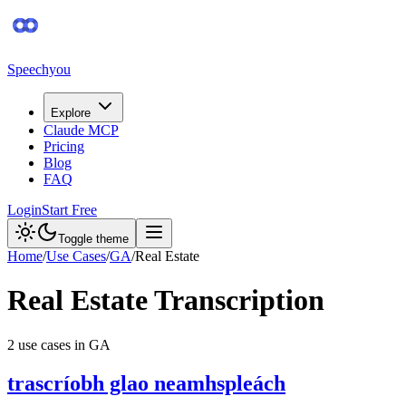
Speechyou
Explore
Claude MCP
Pricing
Blog
FAQ
Login
Start Free
Toggle theme
Home
/
Use Cases
/
GA
/
Real Estate
Real Estate
Transcription
2
use case
s
in
GA
trascríobh glao neamhspleách