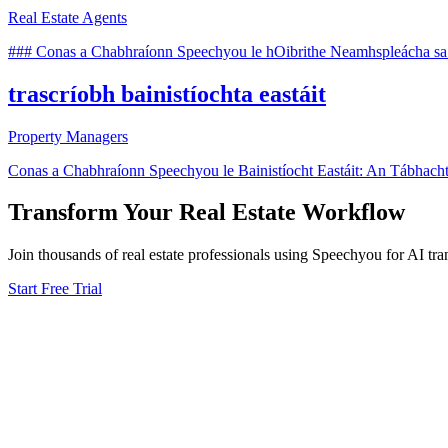
Real Estate Agents
### Conas a Chabhraíonn Speechyou le hOibrithe Neamhspleácha sa 
trascríobh bainistíochta eastáit
Property Managers
Conas a Chabhraíonn Speechyou le Bainistíocht Eastáit: An Tábhacht a
Transform Your
Real Estate
Workflow
Join thousands of
real estate
professionals using Speechyou for AI tran
Start Free Trial