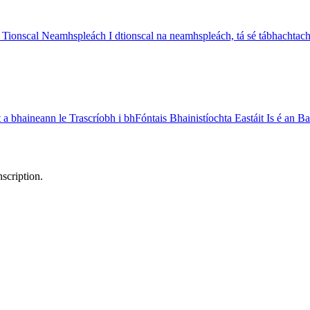
Tionscal Neamhspleách I dtionscal na neamhspleách, tá sé tábhachtac
 bhaineann le Trascríobh i bhFóntais Bhainistíochta Eastáit Is é an Ba
scription.