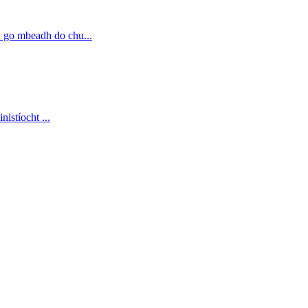
h go mbeadh do chu
...
inistíocht
...