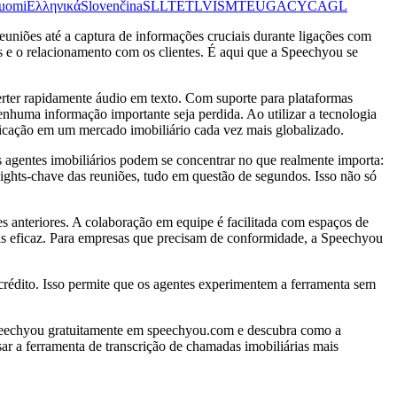
uomi
Ελληνικά
Slovenčina
SL
LT
ET
LV
IS
MT
EU
GA
CY
CA
GL
uniões até a captura de informações cruciais durante ligações com
s e o relacionamento com os clientes. É aqui que a Speechyou se
verter rapidamente áudio em texto. Com suporte para plataformas
huma informação importante seja perdida. Ao utilizar a tecnologia
nicação em um mercado imobiliário cada vez mais globalizado.
 agentes imobiliários podem se concentrar no que realmente importa:
sights-chave das reuniões, tudo em questão de segundos. Isso não só
s anteriores. A colaboração em equipe é facilitada com espaços de
s eficaz. Para empresas que precisam de conformidade, a Speechyou
e crédito. Isso permite que os agentes experimentem a ferramenta sem
Speechyou gratuitamente em speechyou.com e descubra como a
sar a ferramenta de transcrição de chamadas imobiliárias mais