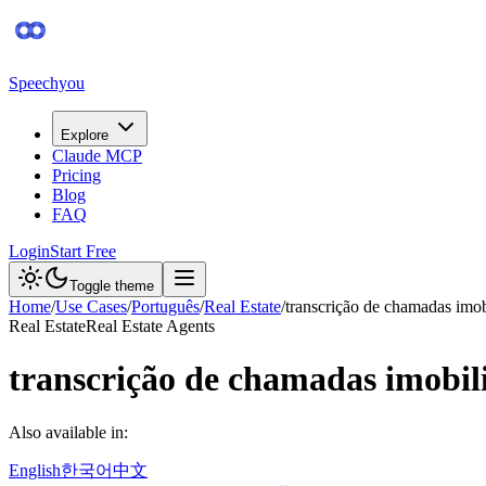
Speechyou
Explore
Claude MCP
Pricing
Blog
FAQ
Login
Start Free
Toggle theme
Home
/
Use Cases
/
Português
/
Real Estate
/
transcrição de chamadas imob
Real Estate
Real Estate Agents
transcrição de chamadas imobil
Also available in:
English
한국어
中文