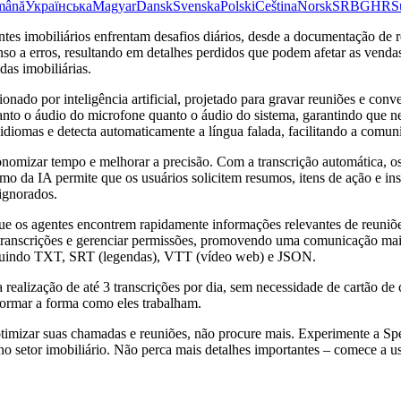
mână
Українська
Magyar
Dansk
Svenska
Polski
Čeština
Norsk
SR
BG
HR
S
s imobiliários enfrentam desafios diários, desde a documentação de re
so a erros, resultando em detalhes perdidos que podem afetar as venda
as imobiliárias.
nado por inteligência artificial, projetado para gravar reuniões e con
o o áudio do microfone quanto o áudio do sistema, garantindo que nen
diomas e detecta automaticamente a língua falada, facilitando a comu
nomizar tempo e melhorar a precisão. Com a transcrição automática, os
mo da IA permite que os usuários solicitem resumos, itens de ação e in
ignorados.
ue os agentes encontrem rapidamente informações relevantes de reuniõe
transcrições e gerenciar permissões, promovendo uma comunicação mai
ncluindo TXT, SRT (legendas), VTT (vídeo web) e JSON.
a realização de até 3 transcrições por dia, sem necessidade de cartão d
rmar a forma como eles trabalham.
otimizar suas chamadas e reuniões, não procure mais. Experimente a 
a no setor imobiliário. Não perca mais detalhes importantes – comece a u