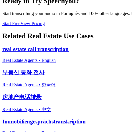
Ready to Try Speechyou?
Start transcribing your audio in
Português
and 100+ other languages. Fr
Start Free
View Pricing
Related
Real Estate
Use Cases
real estate call transcription
Real Estate Agents
•
English
부동산 통화 전사
Real Estate Agents
•
한국어
房地产电话转录
Real Estate Agents
•
中文
Immobiliengesprächstranskription