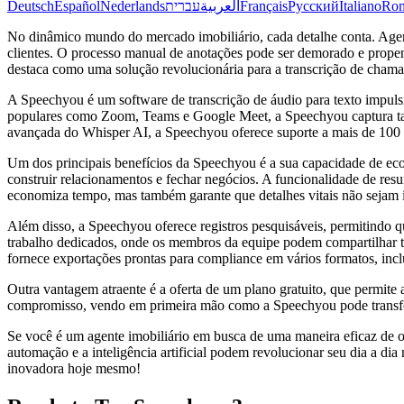
Deutsch
Español
Nederlands
עברית
العربية
Français
Русский
Italiano
Ro
No dinâmico mundo do mercado imobiliário, cada detalhe conta. Agente
clientes. O processo manual de anotações pode ser demorado e propen
destaca como uma solução revolucionária para a transcrição de chamad
A Speechyou é um software de transcrição de áudio para texto impulsio
populares como Zoom, Teams e Google Meet, a Speechyou captura tant
avançada do Whisper AI, a Speechyou oferece suporte a mais de 100 i
Um dos principais benefícios da Speechyou é a sua capacidade de eco
construir relacionamentos e fechar negócios. A funcionalidade de resu
economiza tempo, mas também garante que detalhes vitais não sejam 
Além disso, a Speechyou oferece registros pesquisáveis, permitindo q
trabalho dedicados, onde os membros da equipe podem compartilhar 
fornece exportações prontas para compliance em vários formatos, i
Outra vantagem atraente é a oferta de um plano gratuito, que permite 
compromisso, vendo em primeira mão como a Speechyou pode transfo
Se você é um agente imobiliário em busca de uma maneira eficaz de 
automação e a inteligência artificial podem revolucionar seu dia a di
inovadora hoje mesmo!