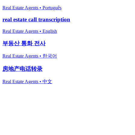
Real Estate Agents
•
Português
real estate call transcription
Real Estate Agents
•
English
부동산 통화 전사
Real Estate Agents
•
한국어
房地产电话转录
Real Estate Agents
•
中文