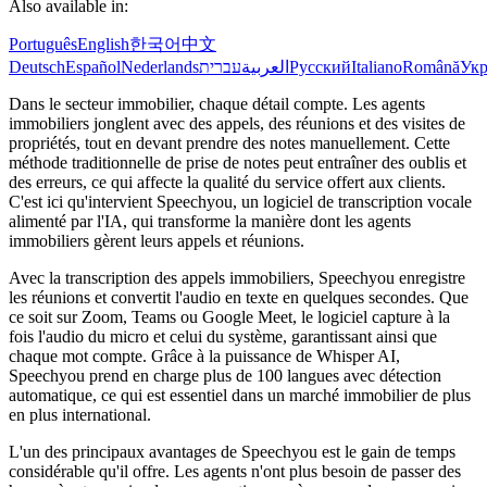
Also available in:
Português
English
한국어
中文
Deutsch
Español
Nederlands
עברית
العربية
Русский
Italiano
Română
Укр
Dans le secteur immobilier, chaque détail compte. Les agents
immobiliers jonglent avec des appels, des réunions et des visites de
propriétés, tout en devant prendre des notes manuellement. Cette
méthode traditionnelle de prise de notes peut entraîner des oublis et
des erreurs, ce qui affecte la qualité du service offert aux clients.
C'est ici qu'intervient Speechyou, un logiciel de transcription vocale
alimenté par l'IA, qui transforme la manière dont les agents
immobiliers gèrent leurs appels et réunions.
Avec la transcription des appels immobiliers, Speechyou enregistre
les réunions et convertit l'audio en texte en quelques secondes. Que
ce soit sur Zoom, Teams ou Google Meet, le logiciel capture à la
fois l'audio du micro et celui du système, garantissant ainsi que
chaque mot compte. Grâce à la puissance de Whisper AI,
Speechyou prend en charge plus de 100 langues avec détection
automatique, ce qui est essentiel dans un marché immobilier de plus
en plus international.
L'un des principaux avantages de Speechyou est le gain de temps
considérable qu'il offre. Les agents n'ont plus besoin de passer des