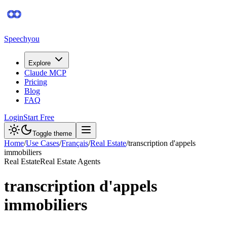
Speechyou
Explore
Claude MCP
Pricing
Blog
FAQ
Login
Start Free
Toggle theme
Home
/
Use Cases
/
Français
/
Real Estate
/
transcription d'appels
immobiliers
Real Estate
Real Estate Agents
transcription d'appels
immobiliers