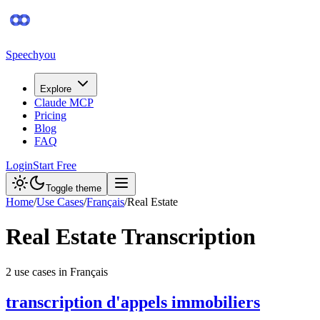
Speechyou
Explore
Claude MCP
Pricing
Blog
FAQ
Login
Start Free
Toggle theme
Home
/
Use Cases
/
Français
/
Real Estate
Real Estate
Transcription
2
use case
s
in
Français
transcription d'appels immobiliers