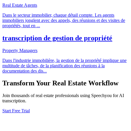
Real Estate Agents
Dans le secteur immobilier, chaque détail compte. Les agents
immobiliers jonglent avec des appels, des réunions et des visites de
propriétés, tout en
...
transcription de gestion de propriété
Property Managers
Dans l'industrie immobilière, la gestion de la propriété implique une
multitude de tâches, de la planification des réunions à la
documentation des dis
...
Transform Your
Real Estate
Workflow
Join thousands of
real estate
professionals using Speechyou for AI
transcription.
Start Free Trial