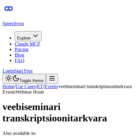
Speechyou
Explore
Claude MCP
Pricing
Blog
FAQ
Login
Start Free
Toggle theme
Home
/
Use Cases
/
ET
/
Events
/
veebiseminari transkriptsioonitarkvara
Events
Webinar Hosts
veebiseminari
transkriptsioonitarkvara
Also available in: