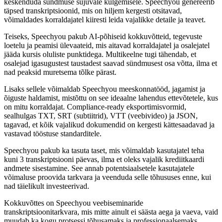
keskenduda sündmuse sujuvale kulgemisele. Speechyou genereerib
täpsed transkriptsioonid, mis on hiljem kergesti otsitavad,
võimaldades korraldajatel kiiresti leida vajalikke detaile ja teavet.
Teiseks, Speechyou pakub AI-põhiseid kokkuvõtteid, tegevuste
loetelu ja peamisi ülevaateid, mis aitavad korraldajatel ja osalejatel
jääda kursis oluliste punktidega. Multikeelne tugi tähendab, et
osalejad igasugustest taustadest saavad sündmusest osa võtta, ilma et
nad peaksid muretsema tõlke pärast.
Lisaks sellele võimaldab Speechyou meeskonnatööd, jagamist ja
õiguste haldamist, mistõttu on see ideaalne lahendus ettevõtetele, kus
on mitu korraldajat. Compliance-ready eksportimisvormid,
sealhulgas TXT, SRT (subtiitrid), VTT (veebivideo) ja JSON,
tagavad, et kõik vajalikud dokumendid on kergesti kättesaadavad ja
vastavad tööstuse standarditele.
Speechyou pakub ka tasuta taset, mis võimaldab kasutajatel teha
kuni 3 transkriptsiooni päevas, ilma et oleks vajalik krediitkaardi
andmete sisestamine. See annab potentsiaalsetele kasutajatele
võimaluse proovida tarkvara ja veenduda selle tõhususes enne, kui
nad täielikult investeerivad.
Kokkuvõttes on Speechyou veebiseminaride
transkriptsioonitarkvara, mis mitte ainult ei säästa aega ja vaeva, vaid
muudab ka kogu protsessi tõhusamaks ja professionaalsemaks.