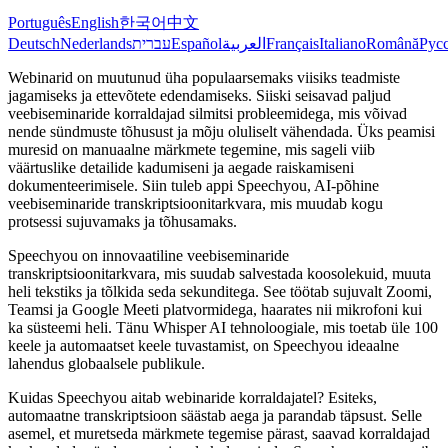
Português
English
한국어
中文
Deutsch
Nederlands
עברית
Español
العربية
Français
Italiano
Română
Рус
Webinarid on muutunud üha populaarsemaks viisiks teadmiste
jagamiseks ja ettevõtete edendamiseks. Siiski seisavad paljud
veebiseminaride korraldajad silmitsi probleemidega, mis võivad
nende sündmuste tõhusust ja mõju oluliselt vähendada. Üks peamisi
muresid on manuaalne märkmete tegemine, mis sageli viib
väärtuslike detailide kadumiseni ja aegade raiskamiseni
dokumenteerimisele. Siin tuleb appi Speechyou, AI-põhine
veebiseminaride transkriptsioonitarkvara, mis muudab kogu
protsessi sujuvamaks ja tõhusamaks.
Speechyou on innovaatiline veebiseminaride
transkriptsioonitarkvara, mis suudab salvestada koosolekuid, muuta
heli tekstiks ja tõlkida seda sekunditega. See töötab sujuvalt Zoomi,
Teamsi ja Google Meeti platvormidega, haarates nii mikrofoni kui
ka süsteemi heli. Tänu Whisper AI tehnoloogiale, mis toetab üle 100
keele ja automaatset keele tuvastamist, on Speechyou ideaalne
lahendus globaalsele publikule.
Kuidas Speechyou aitab webinaride korraldajatel? Esiteks,
automaatne transkriptsioon säästab aega ja parandab täpsust. Selle
asemel, et muretseda märkmete tegemise pärast, saavad korraldajad