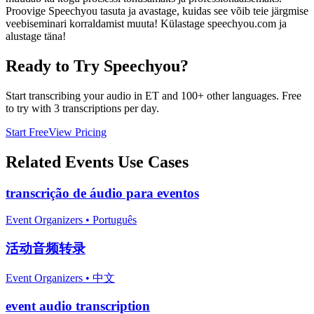
Proovige Speechyou tasuta ja avastage, kuidas see võib teie järgmise
veebiseminari korraldamist muuta! Külastage speechyou.com ja
alustage täna!
Ready to Try Speechyou?
Start transcribing your audio in
ET
and 100+ other languages. Free
to try with 3 transcriptions per day.
Start Free
View Pricing
Related
Events
Use Cases
transcrição de áudio para eventos
Event Organizers
•
Português
活动音频转录
Event Organizers
•
中文
event audio transcription