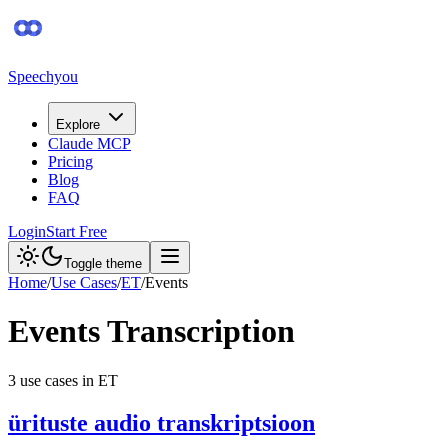
Speechyou
Explore
Claude MCP
Pricing
Blog
FAQ
Login
Start Free
Toggle theme
Home
/
Use Cases
/
ET
/
Events
Events
Transcription
3
use case
s
in
ET
ürituste audio transkriptsioon