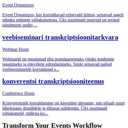
Event Organizers
Event Organizers, kes korraldavad erinevaid üritusi, seisavad sageli
silmitsi mitmete väljakutsetega. Üks suurimaid muresid on seotud
sündmuste audio
...
veebiseminari transkriptsioonitarkvara
Webinar Hosts
Webinarid on muutunud üha populaarsemaks viisiks teadmiste
jagamiseks ja ettevõtete edendamiseks. Siiski seisavad paljud
veebiseminaride korraldajad s
...
konverentsi transkriptsiooniteenus
Conference Hosts
Konverentside korraldamine on keeruline ülesanne, mis nõuab suurt
tähelepanu detailidele ja tõhusat suhtlemist. Üks suurimaid
väljakutseid, millega ko
...
Transform Your
Events
Workflow