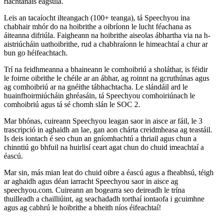
riachtanais éagsúla.
Leis an tacaíocht ilteangach (100+ teanga), tá Speechyou ina
chabhair mhór do na hoibrithe a oibríonn le lucht féachana as
áiteanna difriúla. Faigheann na hoibrithe aiseolas ábhartha via na h-
aistriúcháin uathoibrithe, rud a chabhraíonn le himeachtaí a chur ar
bun go héifeachtach.
Trí na feidhmeanna a bhaineann le comhoibriú a sholáthar, is féidir
le foirne oibrithe le chéile ar an ábhar, ag roinnt na gcruthúnas agus
ag comhoibriú ar na gnéithe tábhachtacha. Le slándáil ard le
huainfhoirmiúcháin ghréasáin, tá Speechyou comhoiriúnach le
comhoibriú agus tá sé chomh slán le SOC 2.
Mar bhónas, cuireann Speechyou leagan saor in aisce ar fáil, le 3
trascripció in aghaidh an lae, gan aon chárta creidmheasa ag teastáil.
Is deis iontach é seo chun an gníomhachtú a thriail agus chun a
chinntiú go bhfuil na huirlisí ceart agat chun do chuid imeachtaí a
éascú.
Mar sin, más mian leat do chuid oibre a éascú agus a fheabhsú, téigh
ar aghaidh agus déan iarracht Speechyou saor in aisce ag
speechyou.com. Cuireann an bogearra seo deireadh le trína
thuilleadh a chailliúint, ag seachadadh torthaí iontaofa i gcuimhne
agus ag cabhrú le hoibrithe a bheith níos éifeachtaí!