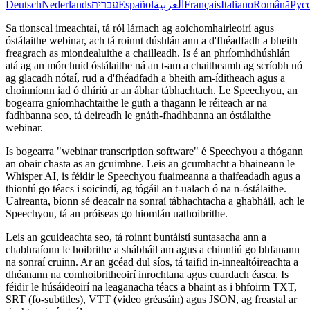
Deutsch
Nederlands
עברית
Español
العربية
Français
Italiano
Română
Рус
Sa tionscal imeachtaí, tá ról lárnach ag aoichomhairleoirí agus
óstálaithe webinar, ach tá roinnt dúshlán ann a d'fhéadfadh a bheith
freagrach as miondealuithe a chailleadh. Is é an phríomhdhúshlán
atá ag an mórchuid óstálaithe ná an t-am a chaitheamh ag scríobh nó
ag glacadh nótaí, rud a d'fhéadfadh a bheith am-íditheach agus a
choinníonn iad ó dhíriú ar an ábhar tábhachtach. Le Speechyou, an
bogearra gníomhachtaithe le guth a thagann le réiteach ar na
fadhbanna seo, tá deireadh le gnáth-fhadhbanna an óstálaithe
webinar.
Is bogearra "webinar transcription software" é Speechyou a thógann
an obair chasta as an gcuimhne. Leis an gcumhacht a bhaineann le
Whisper AI, is féidir le Speechyou fuaimeanna a thaifeadadh agus a
thiontú go téacs i soicindí, ag tógáil an t-ualach ó na n-óstálaithe.
Uaireanta, bíonn sé deacair na sonraí tábhachtacha a ghabháil, ach le
Speechyou, tá an próiseas go hiomlán uathoibrithe.
Leis an gcuideachta seo, tá roinnt buntáistí suntasacha ann a
chabhraíonn le hoibrithe a shábháil am agus a chinntiú go bhfanann
na sonraí cruinn. Ar an gcéad dul síos, tá taifid in-innealtóireachta a
dhéanann na comhoibritheoirí inrochtana agus cuardach éasca. Is
féidir le húsáideoirí na leaganacha téacs a bhaint as i bhfoirm TXT,
SRT (fo-subtitles), VTT (video gréasáin) agus JSON, ag freastal ar