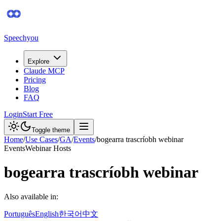
Speechyou
Explore
Claude MCP
Pricing
Blog
FAQ
Login
Start Free
Toggle theme
Home
/
Use Cases
/
GA
/
Events
/
bogearra trascríobh webinar
Events
Webinar Hosts
bogearra trascríobh webinar
Also available in:
Português
English
한국어
中文