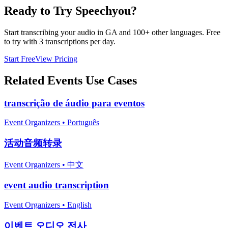
Ready to Try Speechyou?
Start transcribing your audio in
GA
and 100+ other languages. Free
to try with 3 transcriptions per day.
Start Free
View Pricing
Related
Events
Use Cases
transcrição de áudio para eventos
Event Organizers
•
Português
活动音频转录
Event Organizers
•
中文
event audio transcription
Event Organizers
•
English
이벤트 오디오 전사