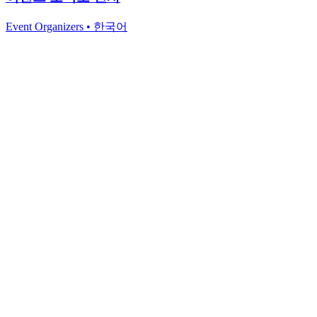
Event Organizers
•
한국어