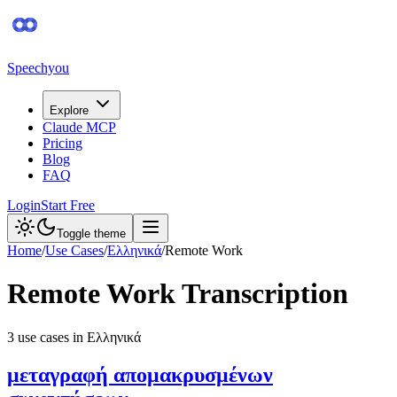
Speechyou
Explore
Claude MCP
Pricing
Blog
FAQ
Login
Start Free
Toggle theme
Home
/
Use Cases
/
Ελληνικά
/
Remote Work
Remote Work
Transcription
3
use case
s
in
Ελληνικά
μεταγραφή απομακρυσμένων