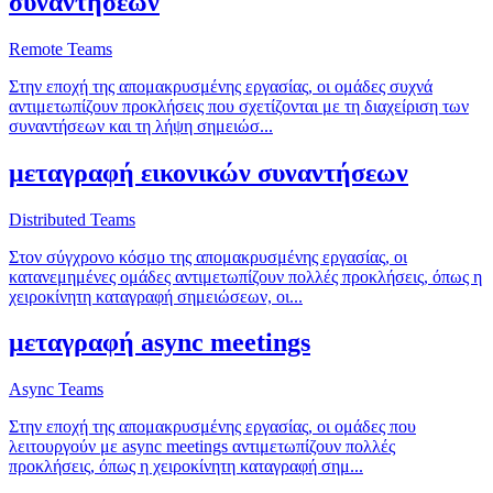
συναντήσεων
Remote Teams
Στην εποχή της απομακρυσμένης εργασίας, οι ομάδες συχνά
αντιμετωπίζουν προκλήσεις που σχετίζονται με τη διαχείριση των
συναντήσεων και τη λήψη σημειώσ
...
μεταγραφή εικονικών συναντήσεων
Distributed Teams
Στον σύγχρονο κόσμο της απομακρυσμένης εργασίας, οι
κατανεμημένες ομάδες αντιμετωπίζουν πολλές προκλήσεις, όπως η
χειροκίνητη καταγραφή σημειώσεων, οι
...
μεταγραφή async meetings
Async Teams
Στην εποχή της απομακρυσμένης εργασίας, οι ομάδες που
λειτουργούν με async meetings αντιμετωπίζουν πολλές
προκλήσεις, όπως η χειροκίνητη καταγραφή σημ
...