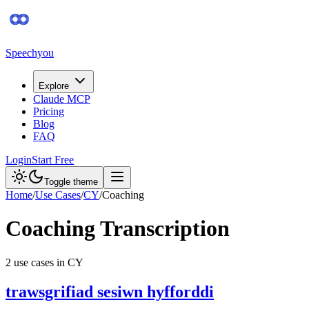
Speechyou
Explore
Claude MCP
Pricing
Blog
FAQ
Login
Start Free
Toggle theme
Home
/
Use Cases
/
CY
/
Coaching
Coaching
Transcription
2
use case
s
in
CY
trawsgrifiad sesiwn hyfforddi