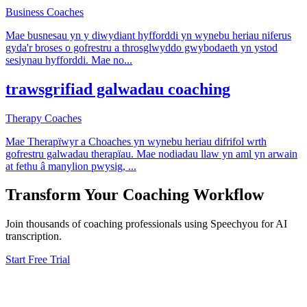
Business Coaches
Mae busnesau yn y diwydiant hyfforddi yn wynebu heriau niferus
gyda'r broses o gofrestru a throsglwyddo gwybodaeth yn ystod
sesiynau hyfforddi. Mae no
...
trawsgrifiad galwadau coaching
Therapy Coaches
Mae Therapïwyr a Choaches yn wynebu heriau difrifol wrth
gofrestru galwadau therapïau. Mae nodiadau llaw yn aml yn arwain
at fethu â manylion pwysig,
...
Transform Your
Coaching
Workflow
Join thousands of
coaching
professionals using Speechyou for AI
transcription.
Start Free Trial