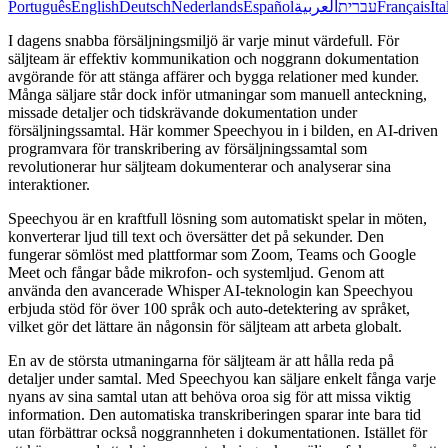
Português
English
Deutsch
Nederlands
Español
العربية
עברית
Français
Ita
I dagens snabba försäljningsmiljö är varje minut värdefull. För
säljteam är effektiv kommunikation och noggrann dokumentation
avgörande för att stänga affärer och bygga relationer med kunder.
Många säljare står dock inför utmaningar som manuell anteckning,
missade detaljer och tidskrävande dokumentation under
försäljningssamtal. Här kommer Speechyou in i bilden, en AI-driven
programvara för transkribering av försäljningssamtal som
revolutionerar hur säljteam dokumenterar och analyserar sina
interaktioner.
Speechyou är en kraftfull lösning som automatiskt spelar in möten,
konverterar ljud till text och översätter det på sekunder. Den
fungerar sömlöst med plattformar som Zoom, Teams och Google
Meet och fångar både mikrofon- och systemljud. Genom att
använda den avancerade Whisper AI-teknologin kan Speechyou
erbjuda stöd för över 100 språk och auto-detektering av språket,
vilket gör det lättare än någonsin för säljteam att arbeta globalt.
En av de största utmaningarna för säljteam är att hålla reda på
detaljer under samtal. Med Speechyou kan säljare enkelt fånga varje
nyans av sina samtal utan att behöva oroa sig för att missa viktig
information. Den automatiska transkriberingen sparar inte bara tid
utan förbättrar också noggrannheten i dokumentationen. Istället för