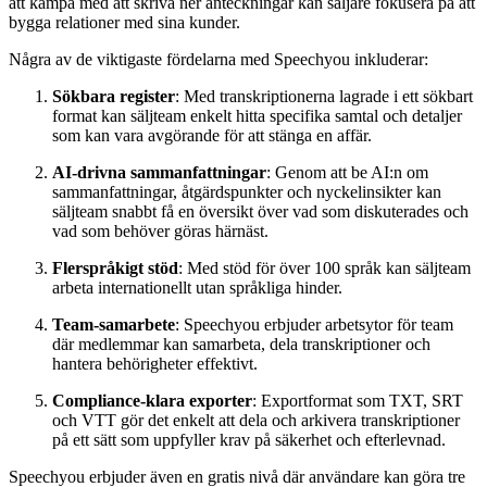
att kämpa med att skriva ner anteckningar kan säljare fokusera på att
bygga relationer med sina kunder.
Några av de viktigaste fördelarna med Speechyou inkluderar:
Sökbara register
: Med transkriptionerna lagrade i ett sökbart
format kan säljteam enkelt hitta specifika samtal och detaljer
som kan vara avgörande för att stänga en affär.
AI-drivna sammanfattningar
: Genom att be AI:n om
sammanfattningar, åtgärdspunkter och nyckelinsikter kan
säljteam snabbt få en översikt över vad som diskuterades och
vad som behöver göras härnäst.
Flerspråkigt stöd
: Med stöd för över 100 språk kan säljteam
arbeta internationellt utan språkliga hinder.
Team-samarbete
: Speechyou erbjuder arbetsytor för team
där medlemmar kan samarbeta, dela transkriptioner och
hantera behörigheter effektivt.
Compliance-klara exporter
: Exportformat som TXT, SRT
och VTT gör det enkelt att dela och arkivera transkriptioner
på ett sätt som uppfyller krav på säkerhet och efterlevnad.
Speechyou erbjuder även en gratis nivå där användare kan göra tre