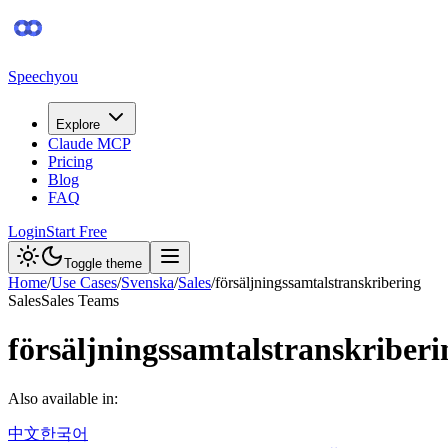
Speechyou
Explore
Claude MCP
Pricing
Blog
FAQ
Login
Start Free
Toggle theme
Home
/
Use Cases
/
Svenska
/
Sales
/
försäljningssamtalstranskribering
Sales
Sales Teams
försäljningssamtalstranskriberi
Also available in:
中文
한국어