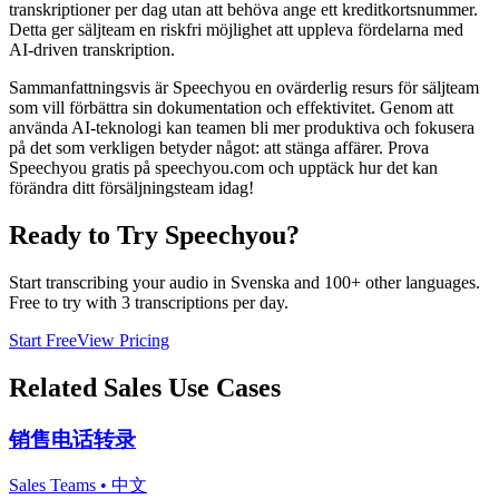
transkriptioner per dag utan att behöva ange ett kreditkortsnummer.
Detta ger säljteam en riskfri möjlighet att uppleva fördelarna med
AI-driven transkription.
Sammanfattningsvis är Speechyou en ovärderlig resurs för säljteam
som vill förbättra sin dokumentation och effektivitet. Genom att
använda AI-teknologi kan teamen bli mer produktiva och fokusera
på det som verkligen betyder något: att stänga affärer. Prova
Speechyou gratis på speechyou.com och upptäck hur det kan
förändra ditt försäljningsteam idag!
Ready to Try Speechyou?
Start transcribing your audio in
Svenska
and 100+ other languages.
Free to try with 3 transcriptions per day.
Start Free
View Pricing
Related
Sales
Use Cases
销售电话转录
Sales Teams
•
中文