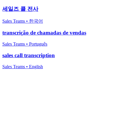
세일즈 콜 전사
Sales Teams
•
한국어
transcrição de chamadas de vendas
Sales Teams
•
Português
sales call transcription
Sales Teams
•
English