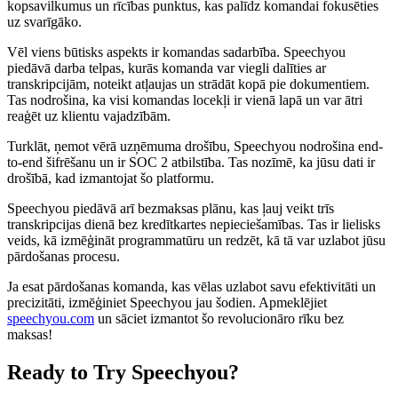
kopsavilkumus un rīcības punktus, kas palīdz komandai fokusēties
uz svarīgāko.
Vēl viens būtisks aspekts ir komandas sadarbība. Speechyou
piedāvā darba telpas, kurās komanda var viegli dalīties ar
transkripcijām, noteikt atļaujas un strādāt kopā pie dokumentiem.
Tas nodrošina, ka visi komandas locekļi ir vienā lapā un var ātri
reaģēt uz klientu vajadzībām.
Turklāt, ņemot vērā uzņēmuma drošību, Speechyou nodrošina end-
to-end šifrēšanu un ir SOC 2 atbilstība. Tas nozīmē, ka jūsu dati ir
drošībā, kad izmantojat šo platformu.
Speechyou piedāvā arī bezmaksas plānu, kas ļauj veikt trīs
transkripcijas dienā bez kredītkartes nepieciešamības. Tas ir lielisks
veids, kā izmēģināt programmatūru un redzēt, kā tā var uzlabot jūsu
pārdošanas procesu.
Ja esat pārdošanas komanda, kas vēlas uzlabot savu efektivitāti un
precizitāti, izmēģiniet Speechyou jau šodien. Apmeklējiet
speechyou.com
un sāciet izmantot šo revolucionāro rīku bez
maksas!
Ready to Try Speechyou?