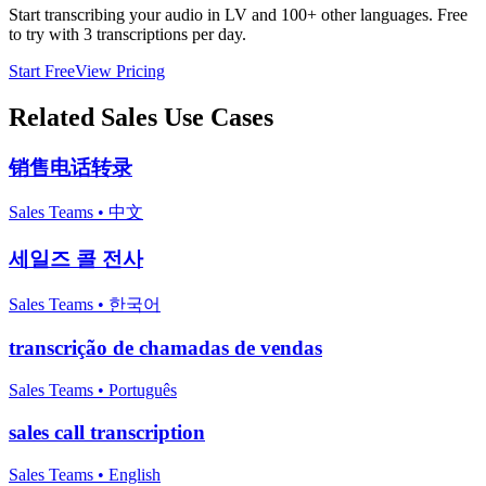
Start transcribing your audio in
LV
and 100+ other languages. Free
to try with 3 transcriptions per day.
Start Free
View Pricing
Related
Sales
Use Cases
销售电话转录
Sales Teams
•
中文
세일즈 콜 전사
Sales Teams
•
한국어
transcrição de chamadas de vendas
Sales Teams
•
Português
sales call transcription
Sales Teams
•
English