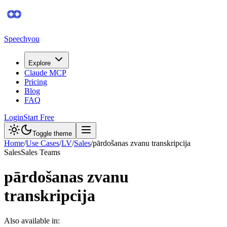
Speechyou
Explore
Claude MCP
Pricing
Blog
FAQ
Login
Start Free
Toggle theme
Home
/
Use Cases
/
LV
/
Sales
/
pārdošanas zvanu transkripcija
Sales
Sales Teams
pārdošanas zvanu
transkripcija
Also available in: