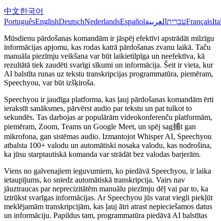
中文
한국어
Português
English
Deutsch
Nederlands
Español
العربية
עברית
Français
Ita
Mūsdienu pārdošanas komandām ir jāspēj efektīvi apstrādāt milzīgu
informācijas apjomu, kas rodas katrā pārdošanas zvanu laikā. Taču
manuāla piezīmju veikšana var būt laikietilpīga un neefektīva, kā
rezultātā tiek zaudēti svarīgi sīkumi un informācija. Šeit ir vieta, kur
AI balstīta runas uz tekstu transkripcijas programmatūra, piemēram,
Speechyou, var būt izšķiroša.
Speechyou ir jaudīga platforma, kas ļauj pārdošanas komandām ērti
ierakstīt sanāksmes, pārvērst audio par tekstu un pat tulkot to
sekundēs. Tas darbojas ar populārām videokonferenču platformām,
piemēram, Zoom, Teams un Google Meet, un spēj sag捕t gan
mikrofona, gan sistēmas audio. Izmantojot Whisper AI, Speechyou
atbalsta 100+ valodu un automātiski nosaka valodu, kas nodrošina,
ka jūsu starptautiskā komanda var strādāt bez valodas barjerām.
Viens no galvenajiem ieguvumiem, ko piedāvā Speechyou, ir laika
ietaupījums, ko sniedz automātiskā transkripcija. Vairs nav
jāuztraucas par neprecizitātēm manuālu piezīmju dēļ vai par to, ka
iztrūkst svarīgas informācijas. Ar Speechyou jūs varat viegli piekļūt
meklējamām transkripcijām, kas ļauj ātri atrast nepieciešamos datus
un informāciju. Papildus tam, programmatūra piedāvā AI balstītas