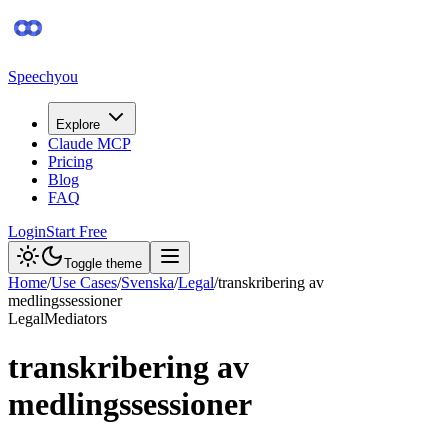
Speechyou
Explore
Claude MCP
Pricing
Blog
FAQ
Login
Start Free
Toggle theme
Home
/
Use Cases
/
Svenska
/
Legal
/
transkribering av
medlingssessioner
Legal
Mediators
transkribering av
medlingssessioner