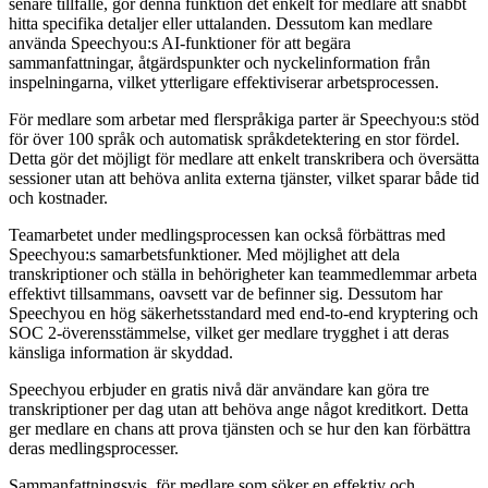
senare tillfälle, gör denna funktion det enkelt för medlare att snabbt
hitta specifika detaljer eller uttalanden. Dessutom kan medlare
använda Speechyou:s AI-funktioner för att begära
sammanfattningar, åtgärdspunkter och nyckelinformation från
inspelningarna, vilket ytterligare effektiviserar arbetsprocessen.
För medlare som arbetar med flerspråkiga parter är Speechyou:s stöd
för över 100 språk och automatisk språkdetektering en stor fördel.
Detta gör det möjligt för medlare att enkelt transkribera och översätta
sessioner utan att behöva anlita externa tjänster, vilket sparar både tid
och kostnader.
Teamarbetet under medlingsprocessen kan också förbättras med
Speechyou:s samarbetsfunktioner. Med möjlighet att dela
transkriptioner och ställa in behörigheter kan teammedlemmar arbeta
effektivt tillsammans, oavsett var de befinner sig. Dessutom har
Speechyou en hög säkerhetsstandard med end-to-end kryptering och
SOC 2-överensstämmelse, vilket ger medlare trygghet i att deras
känsliga information är skyddad.
Speechyou erbjuder en gratis nivå där användare kan göra tre
transkriptioner per dag utan att behöva ange något kreditkort. Detta
ger medlare en chans att prova tjänsten och se hur den kan förbättra
deras medlingsprocesser.
Sammanfattningsvis, för medlare som söker en effektiv och