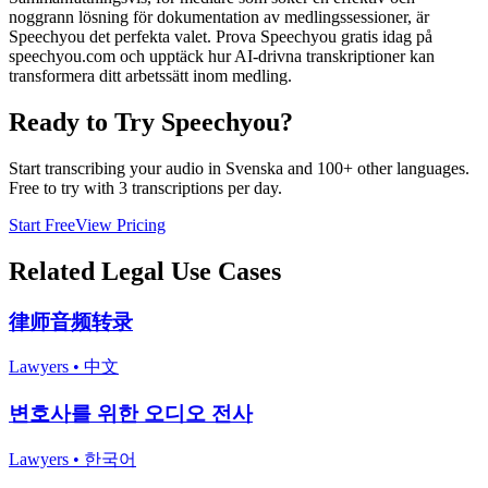
noggrann lösning för dokumentation av medlingssessioner, är
Speechyou det perfekta valet. Prova Speechyou gratis idag på
speechyou.com och upptäck hur AI-drivna transkriptioner kan
transformera ditt arbetssätt inom medling.
Ready to Try Speechyou?
Start transcribing your audio in
Svenska
and 100+ other languages.
Free to try with 3 transcriptions per day.
Start Free
View Pricing
Related
Legal
Use Cases
律师音频转录
Lawyers
•
中文
변호사를 위한 오디오 전사
Lawyers
•
한국어