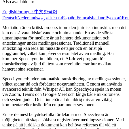
Also available in:
English
Português
中文
한국어
Deutsch
Nederlands
العربية
עברית
Español
Français
Italiano
Русский
Ro
Mediation är en kritisk process inom den juridiska industrin, men det
kan också vara tidskrävande och utmanande. En av de största
utmaningarna för medlare är att hantera dokumentation och
anteckningar under medlingssessioner. Traditionell manuell
anteckning kan leda till missade detaljer och en brist på
noggrannhet, vilket kan påverka resultatet av en medling. Här
kommer Speechyou in i bilden, ett AI-drivet program för
transkribering av ljud till text som revolutionerar hur medlare
hanterar sina sessioner.
Speechyou erbjuder automatisk transkribering av medlingssessioner,
vilket sparar tid och förbättrar noggrannheten. Genom att använda
avancerad teknik från Whisper AI, kan Speechyou spela in möten
via Zoom, Teams och Google Meet och fånga både mikrofonens
och systemljudet. Detta innebär att du aldrig missar en viktig
kommentar eller insikt från en part under sessionen.
En av de mest betydelsefulla fördelarna med Speechyou är
möjligheten att skapa sökbara register över medlingssessioner. Med
tanke på att juridiska dokument kan behöva refereras till vid ett