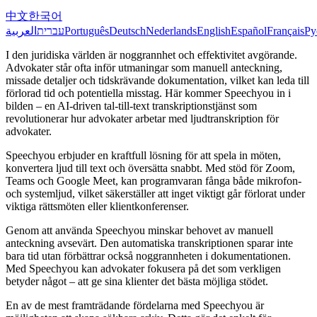
中文
한국어
العربية
עברית
Português
Deutsch
Nederlands
English
Español
Français
Ру
I den juridiska världen är noggrannhet och effektivitet avgörande.
Advokater står ofta inför utmaningar som manuell anteckning,
missade detaljer och tidskrävande dokumentation, vilket kan leda till
förlorad tid och potentiella misstag. Här kommer Speechyou in i
bilden – en AI-driven tal-till-text transkriptionstjänst som
revolutionerar hur advokater arbetar med ljudtranskription för
advokater.
Speechyou erbjuder en kraftfull lösning för att spela in möten,
konvertera ljud till text och översätta snabbt. Med stöd för Zoom,
Teams och Google Meet, kan programvaran fånga både mikrofon-
och systemljud, vilket säkerställer att inget viktigt går förlorat under
viktiga rättsmöten eller klientkonferenser.
Genom att använda Speechyou minskar behovet av manuell
anteckning avsevärt. Den automatiska transkriptionen sparar inte
bara tid utan förbättrar också noggrannheten i dokumentationen.
Med Speechyou kan advokater fokusera på det som verkligen
betyder något – att ge sina klienter det bästa möjliga stödet.
En av de mest framträdande fördelarna med Speechyou är