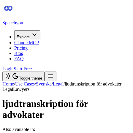
Speechyou
Explore
Claude MCP
Pricing
Blog
FAQ
Login
Start Free
Toggle theme
Home
/
Use Cases
/
Svenska
/
Legal
/
ljudtranskription för advokater
Legal
Lawyers
ljudtranskription för
advokater
Also available in: