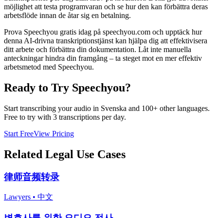
möjlighet att testa programvaran och se hur den kan förbättra deras
arbetsflöde innan de åtar sig en betalning.
Prova Speechyou gratis idag på speechyou.com och upptäck hur
denna AI-drivna transkriptionstjänst kan hjälpa dig att effektivisera
ditt arbete och förbättra din dokumentation. Låt inte manuella
anteckningar hindra din framgång – ta steget mot en mer effektiv
arbetsmetod med Speechyou.
Ready to Try Speechyou?
Start transcribing your audio in
Svenska
and 100+ other languages.
Free to try with 3 transcriptions per day.
Start Free
View Pricing
Related
Legal
Use Cases
律师音频转录
Lawyers
•
中文
변호사를 위한 오디오 전사