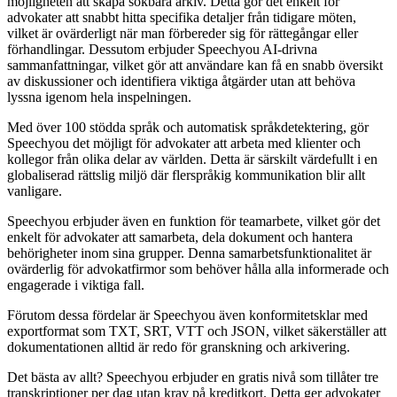
möjligheten att skapa sökbara arkiv. Detta gör det enkelt för
advokater att snabbt hitta specifika detaljer från tidigare möten,
vilket är ovärderligt när man förbereder sig för rättegångar eller
förhandlingar. Dessutom erbjuder Speechyou AI-drivna
sammanfattningar, vilket gör att användare kan få en snabb översikt
av diskussioner och identifiera viktiga åtgärder utan att behöva
lyssna igenom hela inspelningen.
Med över 100 stödda språk och automatisk språkdetektering, gör
Speechyou det möjligt för advokater att arbeta med klienter och
kollegor från olika delar av världen. Detta är särskilt värdefullt i en
globaliserad rättslig miljö där flerspråkig kommunikation blir allt
vanligare.
Speechyou erbjuder även en funktion för teamarbete, vilket gör det
enkelt för advokater att samarbeta, dela dokument och hantera
behörigheter inom sina grupper. Denna samarbetsfunktionalitet är
ovärderlig för advokatfirmor som behöver hålla alla informerade och
engagerade i viktiga fall.
Förutom dessa fördelar är Speechyou även konformitetsklar med
exportformat som TXT, SRT, VTT och JSON, vilket säkerställer att
dokumentationen alltid är redo för granskning och arkivering.
Det bästa av allt? Speechyou erbjuder en gratis nivå som tillåter tre
transkriptioner per dag utan krav på kreditkort. Detta ger advokater