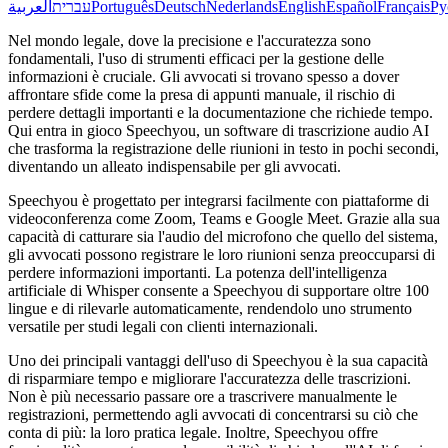
العربية
עברית
Português
Deutsch
Nederlands
English
Español
Français
Ру
Nel mondo legale, dove la precisione e l'accuratezza sono
fondamentali, l'uso di strumenti efficaci per la gestione delle
informazioni è cruciale. Gli avvocati si trovano spesso a dover
affrontare sfide come la presa di appunti manuale, il rischio di
perdere dettagli importanti e la documentazione che richiede tempo.
Qui entra in gioco Speechyou, un software di trascrizione audio AI
che trasforma la registrazione delle riunioni in testo in pochi secondi,
diventando un alleato indispensabile per gli avvocati.
Speechyou è progettato per integrarsi facilmente con piattaforme di
videoconferenza come Zoom, Teams e Google Meet. Grazie alla sua
capacità di catturare sia l'audio del microfono che quello del sistema,
gli avvocati possono registrare le loro riunioni senza preoccuparsi di
perdere informazioni importanti. La potenza dell'intelligenza
artificiale di Whisper consente a Speechyou di supportare oltre 100
lingue e di rilevarle automaticamente, rendendolo uno strumento
versatile per studi legali con clienti internazionali.
Uno dei principali vantaggi dell'uso di Speechyou è la sua capacità
di risparmiare tempo e migliorare l'accuratezza delle trascrizioni.
Non è più necessario passare ore a trascrivere manualmente le
registrazioni, permettendo agli avvocati di concentrarsi su ciò che
conta di più: la loro pratica legale. Inoltre, Speechyou offre