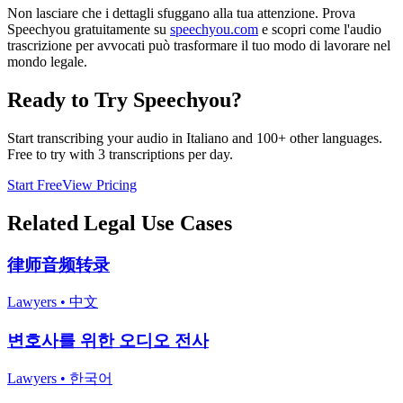
Non lasciare che i dettagli sfuggano alla tua attenzione. Prova
Speechyou gratuitamente su
speechyou.com
e scopri come l'audio
trascrizione per avvocati può trasformare il tuo modo di lavorare nel
mondo legale.
Ready to Try Speechyou?
Start transcribing your audio in
Italiano
and 100+ other languages.
Free to try with 3 transcriptions per day.
Start Free
View Pricing
Related
Legal
Use Cases
律师音频转录
Lawyers
•
中文
변호사를 위한 오디오 전사
Lawyers
•
한국어