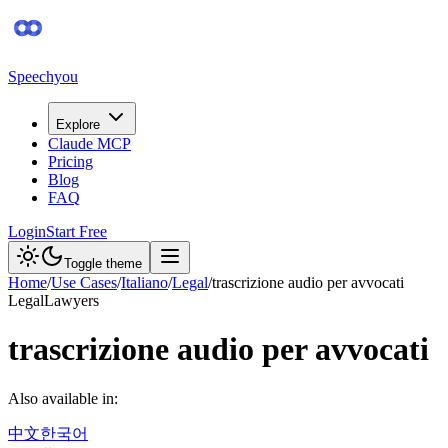
Speechyou
Explore
Claude MCP
Pricing
Blog
FAQ
Login
Start Free
Toggle theme
Home
/
Use Cases
/
Italiano
/
Legal
/
trascrizione audio per avvocati
Legal
Lawyers
trascrizione audio per avvocati
Also available in:
中文
한국어