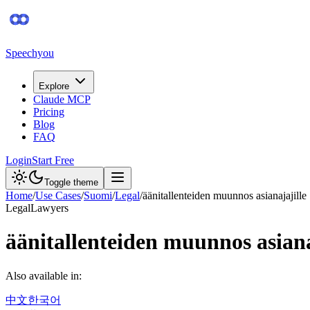
Speechyou
Explore
Claude MCP
Pricing
Blog
FAQ
Login
Start Free
Toggle theme
Home
/
Use Cases
/
Suomi
/
Legal
/
äänitallenteiden muunnos asianajajille
Legal
Lawyers
äänitallenteiden muunnos asiana
Also available in:
中文
한국어