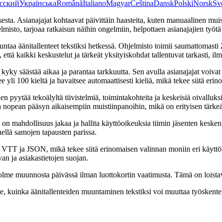
сский
Українська
Română
Italiano
Magyar
Čeština
Dansk
Polski
Norsk
Sv
esta. Asianajajat kohtaavat päivittäin haasteita, kuten manuaalinen mu
sto, tarjoaa ratkaisun näihin ongelmiin, helpottaen asianajajien työtä
uuntaa äänitallenteet tekstiksi hetkessä. Ohjelmisto toimii saumattomas
tä kaikki keskustelut ja tärkeät yksityiskohdat tallentuvat tarkasti, ilm
kyky säästää aikaa ja parantaa tarkkuutta. Sen avulla asianajajat voivat 
li 100 kieltä ja havaitsee automaattisesti kieliä, mikä tekee siitä erino
pyytää tekoälyltä tiivistelmiä, toimintakohteita ja keskeisiä oivalluk
nopean pääsyn aikaisempiin muistiinpanoihin, mikä on erityisen tärkeää, k
 mahdollisuus jakaa ja hallita käyttöoikeuksia tiimin jäsenten kesken,
nnellä samojen tapausten parissa.
 VTT ja JSON, mikä tekee siitä erinomaisen valinnan moniin eri käyttöt
an ja asiakastietojen suojan.
olme muunnosta päivässä ilman luottokortin vaatimusta. Tämä on loistava
oe, kuinka äänitallenteiden muuntaminen tekstiksi voi muuttaa työskentel