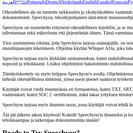
العربية
עברית
Português
Deutsch
Nederlands
English
Español
Français
Ру
Oikeudellinen ala on tunnettu tarkkuuden ja yksityiskohtien vaatimuks
dokumentointi. Speechyou, tekoälypohjainen ääni-teksti muunnosohjelmi
Speechyou on suunniteltu erityisesti oikeudelliseen käyttöön, ja se m
tallentamaan sekä mikrofonin että järjestelmän äänen. Tämä varmistaa, et
Yksi suurimmista eduista, joita Speechyou tarjoaa asianajajille, on sen 
muistiinpanojen tekemiseen. Ohjelma käyttää Whisper AI:ta, joka tukee y
Speechyou tarjoaa myös älykkäitä ominaisuuksia, kuten mahdollisuuden 
nopeasti ja tehokkaasti. Lisäksi ohjelmiston hakutoiminto mahdollistaa 
Tiimityöskentely on myös helppoa Speechyou'n avulla. Ohjelmistossa on
tärkeää oikeudellisissa tiimeissä, joissa useat jäsenet saattavat työske
Käyttäjät voivat viedä muunnoksia eri formaateissa, kuten TXT, SRT,
vaatimukset, kuten SOC 2 -sertifioinnin, mikä takaa yrityksen tietoturv
Speechyou tarjoaa myös ilmaisen tason, jossa käyttäjät voivat tehdä k
Älä jää jälkeen aikasi käytössä! Kokeile Speechyou'ta ilmaiseksi ja k
tehokkaampaa ja tarkempaa dokumentointia tänään!
Ready to Try Speechyou?