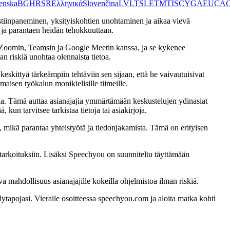
enska
BG
HR
SR
Ελληνικά
Slovenčina
LV
LT
SL
ET
MT
IS
CY
GA
EU
CA
istiinpaneminen, yksityiskohtien unohtaminen ja aikaa vievä
 ja parantaen heidän tehokkuuttaan.
ti Zoomin, Teamsin ja Google Meetin kanssa, ja se kykenee
an riskiä unohtaa olennaista tietoa.
keskittyä tärkeämpiin tehtäviin sen sijaan, että he vaivautuisivat
maisen työkalun monikielisille tiimeille.
sia. Tämä auttaa asianajajia ymmärtämään keskustelujen ydinasiat
un tarvitsee tarkistaa tietoja tai asiakirjoja.
 mikä parantaa yhteistyötä ja tiedonjakamista. Tämä on erityisen
arkoituksiin. Lisäksi Speechyou on suunniteltu täyttämään
 mahdollisuus asianajajille kokeilla ohjelmistoa ilman riskiä.
ytapojasi. Vieraile osoitteessa speechyou.com ja aloita matka kohti