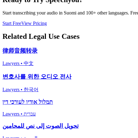
Start transcribing your audio in
Suomi
and 100+ other languages. Free 
Start Free
View Pricing
Related
Legal
Use Cases
律师音频转录
Lawyers
•
中文
변호사를 위한 오디오 전사
Lawyers
•
한국어
תמלול אודיו לעורכי דין
Lawyers
•
עברית
تحويل الصوت إلى نص للمحامين