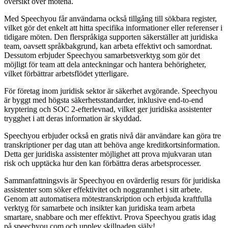
översikt över mötena.
Med Speechyou får användarna också tillgång till sökbara register,
vilket gör det enkelt att hitta specifika informationer eller referenser i
tidigare möten. Den flerspråkiga supporten säkerställer att juridiska
team, oavsett språkbakgrund, kan arbeta effektivt och samordnat.
Dessutom erbjuder Speechyou samarbetsverktyg som gör det
möjligt för team att dela anteckningar och hantera behörigheter,
vilket förbättrar arbetsflödet ytterligare.
För företag inom juridisk sektor är säkerhet avgörande. Speechyou
är byggt med högsta säkerhetsstandarder, inklusive end-to-end
kryptering och SOC 2-efterlevnad, vilket ger juridiska assistenter
trygghet i att deras information är skyddad.
Speechyou erbjuder också en gratis nivå där användare kan göra tre
transkriptioner per dag utan att behöva ange kreditkortsinformation.
Detta ger juridiska assistenter möjlighet att prova mjukvaran utan
risk och upptäcka hur den kan förbättra deras arbetsprocesser.
Sammanfattningsvis är Speechyou en ovärderlig resurs för juridiska
assistenter som söker effektivitet och noggrannhet i sitt arbete.
Genom att automatisera mötestranskription och erbjuda kraftfulla
verktyg för samarbete och insikter kan juridiska team arbeta
smartare, snabbare och mer effektivt. Prova Speechyou gratis idag
på speechyou.com och upplev skillnaden själv!