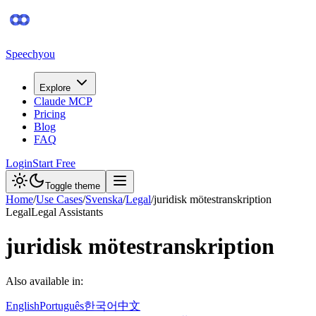
Speechyou
Explore
Claude MCP
Pricing
Blog
FAQ
Login
Start Free
Toggle theme
Home
/
Use Cases
/
Svenska
/
Legal
/
juridisk mötestranskription
Legal
Legal Assistants
juridisk mötestranskription
Also available in:
English
Português
한국어
中文