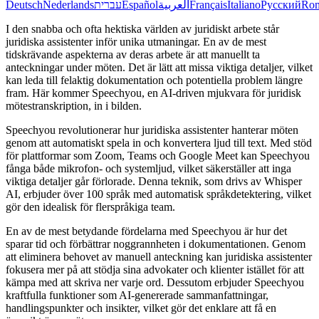
Deutsch
Nederlands
עברית
Español
العربية
Français
Italiano
Русский
Ro
I den snabba och ofta hektiska världen av juridiskt arbete står
juridiska assistenter inför unika utmaningar. En av de mest
tidskrävande aspekterna av deras arbete är att manuellt ta
anteckningar under möten. Det är lätt att missa viktiga detaljer, vilket
kan leda till felaktig dokumentation och potentiella problem längre
fram. Här kommer Speechyou, en AI-driven mjukvara för juridisk
mötestranskription, in i bilden.
Speechyou revolutionerar hur juridiska assistenter hanterar möten
genom att automatiskt spela in och konvertera ljud till text. Med stöd
för plattformar som Zoom, Teams och Google Meet kan Speechyou
fånga både mikrofon- och systemljud, vilket säkerställer att inga
viktiga detaljer går förlorade. Denna teknik, som drivs av Whisper
AI, erbjuder över 100 språk med automatisk språkdetektering, vilket
gör den idealisk för flerspråkiga team.
En av de mest betydande fördelarna med Speechyou är hur det
sparar tid och förbättrar noggrannheten i dokumentationen. Genom
att eliminera behovet av manuell anteckning kan juridiska assistenter
fokusera mer på att stödja sina advokater och klienter istället för att
kämpa med att skriva ner varje ord. Dessutom erbjuder Speechyou
kraftfulla funktioner som AI-genererade sammanfattningar,
handlingspunkter och insikter, vilket gör det enklare att få en