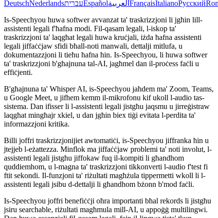
Deutsch
Nederlands
עברית
Español
العربية
Français
Italiano
Русский
Ro
Is-Speechyou huwa softwer avvanzat ta' traskrizzjoni li jgħin lill-
assistenti legali f'ħafna modi. Fil-qasam legali, l-iskop ta'
traskrizzjoni ta' laqgħat legali huwa kruċjali, iżda ħafna assistenti
legali jiffaċċjaw sfidi bħall-noti manwali, dettalji mitlufa, u
dokumentazzjoni li tieħu ħafna ħin. Is-Speechyou, li huwa softwer
ta' traskrizzjoni b'għajnuna tal-AI, jagħmel dan il-proċess faċli u
effiċjenti.
B'għajnuna ta' Whisper AI, is-Speechyou jaħdem ma' Zoom, Teams,
u Google Meet, u jifhem kemm il-mikrofonu kif ukoll l-audio tas-
sistema. Dan ifisser li l-assistenti legali jistgħu jaqsmu u jirreġistraw
laqgħat mingħajr xkiel, u dan jgħin biex tiġi evitata l-perdita ta'
informazzjoni kritika.
Billi joffri traskrizzjonijiet awtomatiċi, is-Speechyou jiffranka ħin u
jtejjeb l-eżattezza. Minflok ma jiffaċċjaw problemi ta' noti involut, l-
assistenti legali jistgħu jiffokaw fuq il-kompiti li għandhom
quddiemhom, u l-magna ta' traskrizzjoni tikkonverti l-audio f'test fi
ftit sekondi. Il-funzjoni ta' riżultati magħżula tippermetti wkoll li l-
assistenti legali jsibu d-dettalji li għandhom bżonn b'mod faċli.
Is-Speechyou joffri benefiċċji oħra importanti bħal rekords li jistgħu
jsiru searchable, riżultati magħmula mill-AI, u appoġġ multilingwi.