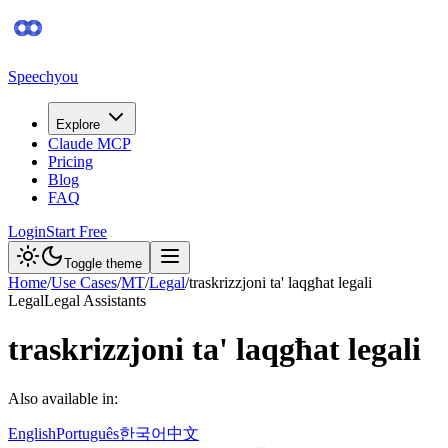
Speechyou
Explore
Claude MCP
Pricing
Blog
FAQ
Login
Start Free
Toggle theme
Home
/
Use Cases
/
MT
/
Legal
/
traskrizzjoni ta' laqgħat legali
Legal
Legal Assistants
traskrizzjoni ta' laqgħat legali
Also available in:
English
Português
한국어
中文