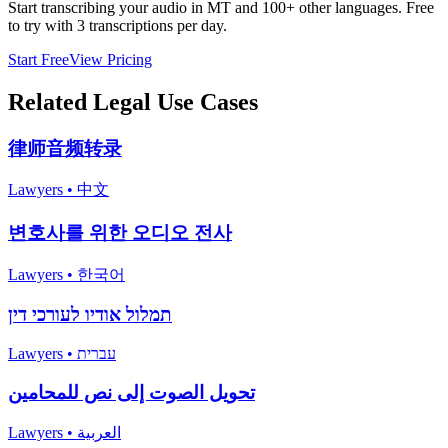
Start transcribing your audio in
MT
and 100+ other languages. Free
to try with 3 transcriptions per day.
Start Free
View Pricing
Related
Legal
Use Cases
律师音频转录
Lawyers
•
中文
변호사를 위한 오디오 전사
Lawyers
•
한국어
תמלול אודיו לעורכי דין
Lawyers
•
עברית
تحويل الصوت إلى نص للمحامين
Lawyers
•
العربية