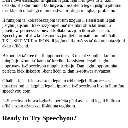
Dan huwa essenzjali fil-qasam legali, fejn il-lingwa tista' tkun
ostaklu. B'aktar minn 100 lingwa, l-assistenti legali jistgħu jaħdmu
ma' klijenti u kollegi minn madwar id-dinja mingħajr problemi.
Il-funzjoni ta' kollaborazzjoni tat-tim tiżgura li l-assistenti legali
jistgħu jaqsmu l-traskrizzjonijiet ma' membri oħra tal-team, u
jissettjaw permessi sabiex il-kollaborazzjoni tkun aktar faċli. Is-
Speechyou joffri wkoll esportazzjonijiet f'formati komuni bħall-
TXT, SRT, VTT, u JSON, li jagħmel il-proċess ta' dokumentazzjoni
aktar effiċjenti.
B'kontijiet ta' free tier li jippermettu sa 3 traskrizzjonijiet kuljum
mingħajr bżonn ta' karta ta' kreditu, l-assistenti legali jistgħu
jippruvaw is-Speechyou mingħajr riskju. Dan jagħti opportunità
perfetta biex jiskopru l-benefiċċji ta' dan is-softwer avvanzat.
Għalhekk, jekk int assistent legali u trid tittejjeb fil-proċess ta'
traskrizzjoni ta' laqgħat legali, ipprova is-Speechyou b'xejn llum fuq
speechyou.com.
Is-Speechyou huwa l-għażla perfetta għal assistenti legali li jfittxu
effiċjenza u eżattezza fil-ħidma tagħhom.
Ready to Try Speechyou?