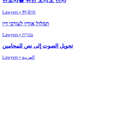
변호사를 위한 오디오 전사
Lawyers
•
한국어
תמלול אודיו לעורכי דין
Lawyers
•
עברית
تحويل الصوت إلى نص للمحامين
Lawyers
•
العربية