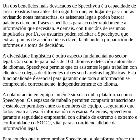
Un dos beneficios máis destacados de Speechyou é a capacidade de
crear rexistros buscables. Isto significa que, en lugar de pasar horas
revisando notas manuscritas, os asistentes legais poden buscar
palabras clave ou frases específicas para acceder rapidamente á
información que necesitan. Ademais, con funcións de resumos
impulsadas por IA, os usuarios poden solicitar a Speechyou que
extraia puntos de acción e ideas clave, facilitando a preparación de
informes e a toma de decisións.
A diversidade lingüística é outro aspecto fundamental no sector
legal. Con soporte para máis de 100 idiomas e detección automática
de idiomas, Speechyou permite que os asistentes legais traballen con
clientes e colegas de diferentes orixes sen barreiras lingüísticas. Esta
funcionalidade é esencial para garantir que toda a información se
compreenda correctamente, independentemente do idioma.
A colaboración en equipo tamén é sinxela cunha plataforma como
Speechyou. Os espazos de traballo permiten compartir transcricións
e establecer permisos entre os membros do equipo, asegurando que
todos teñan acceso á información necesaria. Ademais, Speechyou
garante a seguridade empresarial con cifrado de extremo a extremo e
conformidade co SOC 2, vital para a confidencialidade da
información legal.
Para aqueles que queren probar Speechyou, a plataforma ofrece un