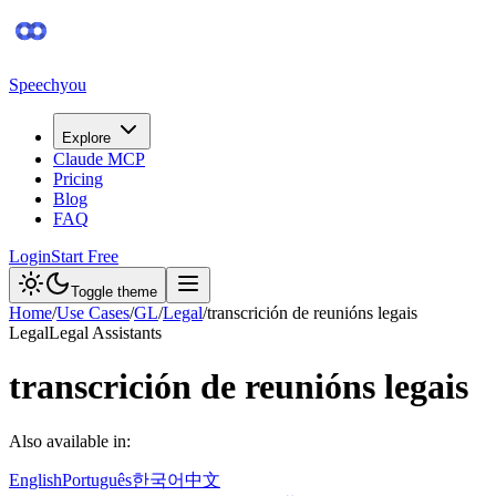
Speechyou
Explore
Claude MCP
Pricing
Blog
FAQ
Login
Start Free
Toggle theme
Home
/
Use Cases
/
GL
/
Legal
/
transcrición de reunións legais
Legal
Legal Assistants
transcrición de reunións legais
Also available in:
English
Português
한국어
中文