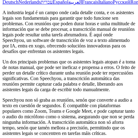
Deutsch
Nederlands
עברית
Español
العربية
Français
Italiano
Русский
Ro
A industria legal é un campo onde cada detalle conta, e os asistentes
legais son fundamentais para garantir que todo funcione sen
problemas. Con reunións que poden durar horas e unha multitude de
información que se debe procesar, a transcrición manual de reunións
legais pode resultar unha tarefa abrumadora. É aquí onde
Speechyou, un software de transcrición de voz a texto alimentado
por IA, entra en xogo, ofrecendo solucións innovadoras para os
desafíos que enfrentan os asistentes legais.
Un dos principais problemas que os asistentes legais atopan é a toma
de notas manual, que pode ser ineficaz e propensa a erros. O feito de
perder un detalle crítico durante unha reunión pode ter repercusións
significativas. Con Speechyou, a transcrición automática das
reunións permite capturar cada palabra e detalle, liberando aos
asistentes legais da carga de escribir todo manualmente.
Speechyou non só graba as reunións, senón que converte a audio a
texto en cuestión de segundos. É compatible con plataformas
populares como Zoom, Teams e Google Meet, e pode capturar tanto
o audio do micrófono como o sistema, asegurando que non se perda
ningunha información. A transcrición automática non só aforra
tempo, senón que tamén mellora a precisión, permitindo que os
asistentes legais se concentren en tarefas máis críticas.