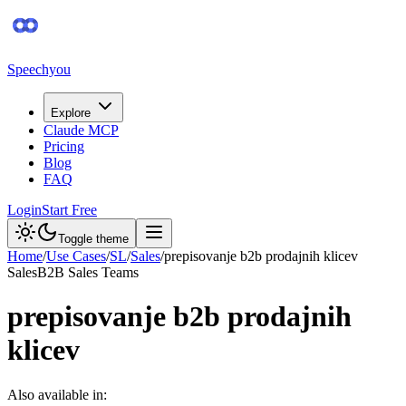
Speechyou
Explore
Claude MCP
Pricing
Blog
FAQ
Login
Start Free
Toggle theme
Home
/
Use Cases
/
SL
/
Sales
/
prepisovanje b2b prodajnih klicev
Sales
B2B Sales Teams
prepisovanje b2b prodajnih
klicev
Also available in: