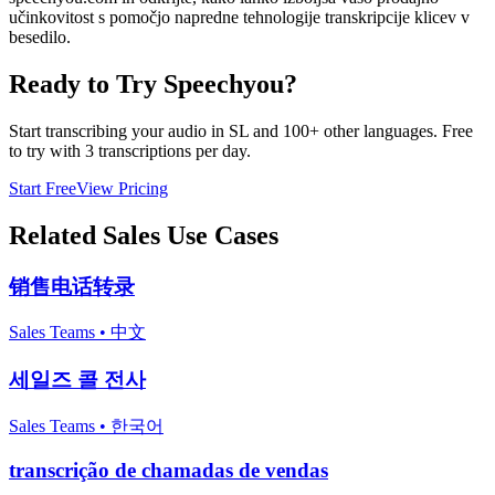
učinkovitost s pomočjo napredne tehnologije transkripcije klicev v
besedilo.
Ready to Try Speechyou?
Start transcribing your audio in
SL
and 100+ other languages. Free
to try with 3 transcriptions per day.
Start Free
View Pricing
Related
Sales
Use Cases
销售电话转录
Sales Teams
•
中文
세일즈 콜 전사
Sales Teams
•
한국어
transcrição de chamadas de vendas