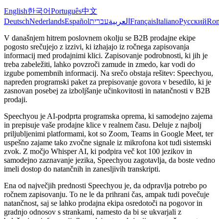
English
한국어
Português
中文
Deutsch
Nederlands
Español
עברית
العربية
Français
Italiano
Русский
Ro
V današnjem hitrem poslovnem okolju se B2B prodajne ekipe
pogosto srečujejo z izzivi, ki izhajajo iz ročnega zapisovanja
informacij med prodajnimi klici. Zapisovanje podrobnosti, ki jih je
treba zabeležiti, lahko povzroči zamude in zmedo, kar vodi do
izgube pomembnih informacij. Na srečo obstaja rešitev: Speechyou,
napreden programski paket za prepisovanje govora v besedilo, ki je
zasnovan posebej za izboljšanje učinkovitosti in natančnosti v B2B
prodaji.
Speechyou je AI-podprta programska oprema, ki samodejno zajema
in prepisuje vaše prodajne klice v realnem času. Deluje z najbolj
priljubljenimi platformami, kot so Zoom, Teams in Google Meet, ter
uspešno zajame tako zvočne signale iz mikrofona kot tudi sistemski
zvok. Z močjo Whisper AI, ki podpira več kot 100 jezikov in
samodejno zaznavanje jezika, Speechyou zagotavlja, da boste vedno
imeli dostop do natančnih in zanesljivih transkripti.
Ena od največjih prednosti Speechyou je, da odpravlja potrebo po
ročnem zapisovanju. To ne le da prihrani čas, ampak tudi povečuje
natančnost, saj se lahko prodajna ekipa osredotoči na pogovor in
gradnjo odnosov s strankami, namesto da bi se ukvarjali z