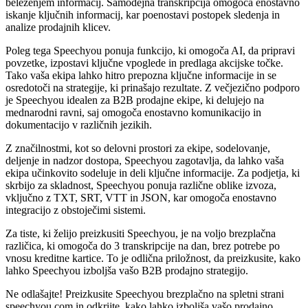
beleženjem informacij. Samodejna transkripcija omogoča enostavno
iskanje ključnih informacij, kar poenostavi postopek sledenja in
analize prodajnih klicev.
Poleg tega Speechyou ponuja funkcijo, ki omogoča AI, da pripravi
povzetke, izpostavi ključne vpoglede in predlaga akcijske točke.
Tako vaša ekipa lahko hitro prepozna ključne informacije in se
osredotoči na strategije, ki prinašajo rezultate. Z večjezično podporo
je Speechyou idealen za B2B prodajne ekipe, ki delujejo na
mednarodni ravni, saj omogoča enostavno komunikacijo in
dokumentacijo v različnih jezikih.
Z značilnostmi, kot so delovni prostori za ekipe, sodelovanje,
deljenje in nadzor dostopa, Speechyou zagotavlja, da lahko vaša
ekipa učinkovito sodeluje in deli ključne informacije. Za podjetja, ki
skrbijo za skladnost, Speechyou ponuja različne oblike izvoza,
vključno z TXT, SRT, VTT in JSON, kar omogoča enostavno
integracijo z obstoječimi sistemi.
Za tiste, ki želijo preizkusiti Speechyou, je na voljo brezplačna
različica, ki omogoča do 3 transkripcije na dan, brez potrebe po
vnosu kreditne kartice. To je odlična priložnost, da preizkusite, kako
lahko Speechyou izboljša vašo B2B prodajno strategijo.
Ne odlašajte! Preizkusite Speechyou brezplačno na spletni strani
speechyou.com in odkrijte, kako lahko izboljša vašo prodajno