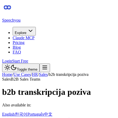
Speechyou
Explore
Claude MCP
Pricing
Blog
FAQ
Login
Start Free
Toggle theme
Home
/
Use Cases
/
HR
/
Sales
/
b2b transkripcija poziva
Sales
B2B Sales Teams
b2b transkripcija poziva
Also available in:
English
한국어
Português
中文