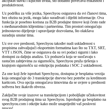
akcijskih stavki i ključnih uvida, što dodatno povećava efikasnost i
produktivnost.
Uz podršku za više jezika, Speechyou osigurava da svi članovi tima,
bez obzira na jezik, mogu lako surađivati i dijeliti informacije. Ova
funkcija je posebno korisna za B2B prodajne timove koji često rade
s međunarodnim klijentima i partnerima. Tim prostori omogućuju
jednostavno dijeljenje i upravljanje dozvolama, što olakšava
suradnju unutar tima.
Uz sve ove prednosti, Speechyou također nudi usklađenost s
propisima zahvaljujući eksportnim formatima kao što su TXT, SRT,
VTT i JSON, čime se osigurava da su svi podaci sigurni i lako
dostupni za daljnju analizu. Uz poduzeća koja se suočavaju s
rastućim zahtjevima za sigurnošću, Speechyou pruža rješenja s
krajnjom sigurnošću uz enkripciju podataka i SOC 2 usklađenost.
Za one koji žele isprobati Speechyou, dostupna je besplatna verzija
koja omogućuje do 3 transkripcije dnevno bez potrebe za kreditnom
karticom. Ova opcija omogućava timovima da se uvjere u prednosti
softvera bez ikakvih obveza.
Zaključite svoje izazove sa transkripcijom i poboljšajte učinkovitost
svog B2B prodajnog tima uz Speechyou. Isprobajte ga besplatno na
speechyou.com i otkrijte kako može unaprijediti vaš poslovni
proces!