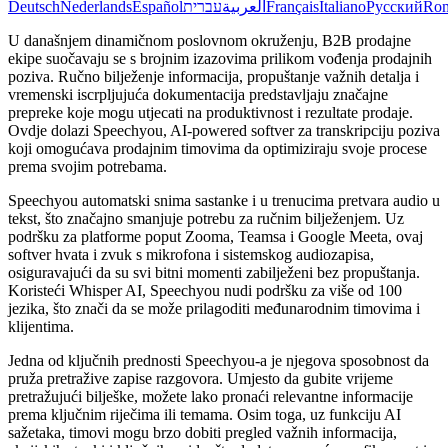
Deutsch
Nederlands
Español
עברית
العربية
Français
Italiano
Русский
Ro
U današnjem dinamičnom poslovnom okruženju, B2B prodajne
ekipe suočavaju se s brojnim izazovima prilikom vođenja prodajnih
poziva. Ručno bilježenje informacija, propuštanje važnih detalja i
vremenski iscrpljujuća dokumentacija predstavljaju značajne
prepreke koje mogu utjecati na produktivnost i rezultate prodaje.
Ovdje dolazi Speechyou, AI-powered softver za transkripciju poziva
koji omogućava prodajnim timovima da optimiziraju svoje procese
prema svojim potrebama.
Speechyou automatski snima sastanke i u trenucima pretvara audio u
tekst, što značajno smanjuje potrebu za ručnim bilježenjem. Uz
podršku za platforme poput Zooma, Teamsa i Google Meeta, ovaj
softver hvata i zvuk s mikrofona i sistemskog audiozapisa,
osiguravajući da su svi bitni momenti zabilježeni bez propuštanja.
Koristeći Whisper AI, Speechyou nudi podršku za više od 100
jezika, što znači da se može prilagoditi međunarodnim timovima i
klijentima.
Jedna od ključnih prednosti Speechyou-a je njegova sposobnost da
pruža pretražive zapise razgovora. Umjesto da gubite vrijeme
pretražujući bilješke, možete lako pronaći relevantne informacije
prema ključnim riječima ili temama. Osim toga, uz funkciju AI
sažetaka, timovi mogu brzo dobiti pregled važnih informacija,