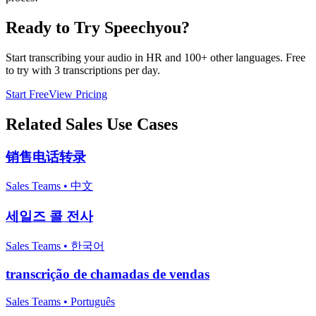
Ready to Try Speechyou?
Start transcribing your audio in
HR
and 100+ other languages. Free
to try with 3 transcriptions per day.
Start Free
View Pricing
Related
Sales
Use Cases
销售电话转录
Sales Teams
•
中文
세일즈 콜 전사
Sales Teams
•
한국어
transcrição de chamadas de vendas
Sales Teams
•
Português