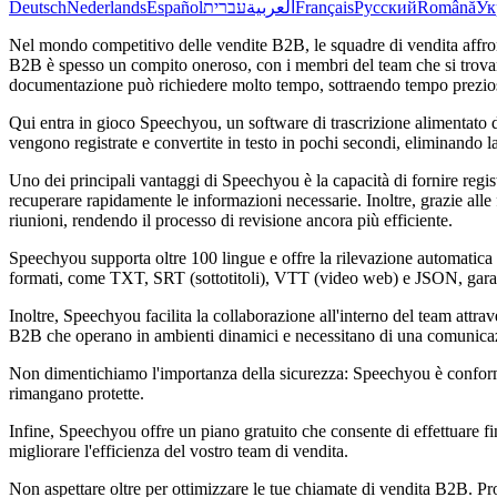
Deutsch
Nederlands
Español
עברית
العربية
Français
Русский
Română
Ук
Nel mondo competitivo delle vendite B2B, le squadre di vendita affronta
B2B è spesso un compito oneroso, con i membri del team che si trovano
documentazione può richiedere molto tempo, sottraendo tempo prezioso 
Qui entra in gioco Speechyou, un software di trascrizione alimentato d
vengono registrate e convertite in testo in pochi secondi, eliminando 
Uno dei principali vantaggi di Speechyou è la capacità di fornire regis
recuperare rapidamente le informazioni necessarie. Inoltre, grazie alle
riunioni, rendendo il processo di revisione ancora più efficiente.
Speechyou supporta oltre 100 lingue e offre la rilevazione automatica del
formati, come TXT, SRT (sottotitoli), VTT (video web) e JSON, garanti
Inoltre, Speechyou facilita la collaborazione all'interno del team attra
B2B che operano in ambienti dinamici e necessitano di una comunicaz
Non dimentichiamo l'importanza della sicurezza: Speechyou è conforme 
rimangano protette.
Infine, Speechyou offre un piano gratuito che consente di effettuare fi
migliorare l'efficienza del vostro team di vendita.
Non aspettare oltre per ottimizzare le tue chiamate di vendita B2B. 