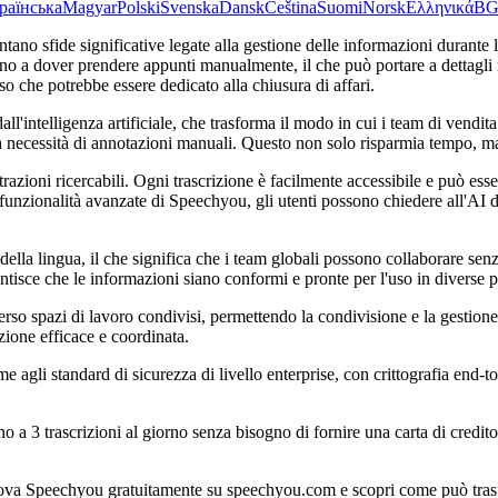
раїнська
Magyar
Polski
Svenska
Dansk
Čeština
Suomi
Norsk
Ελληνικά
B
no sfide significative legate alla gestione delle informazioni durante le
 a dover prendere appunti manualmente, il che può portare a dettagli ma
che potrebbe essere dedicato alla chiusura di affari.
all'intelligenza artificiale, che trasforma il modo in cui i team di ven
la necessità di annotazioni manuali. Questo non solo risparmia tempo, ma
trazioni ricercabili. Ogni trascrizione è facilmente accessibile e può es
 funzionalità avanzate di Speechyou, gli utenti possono chiedere all'AI d
la lingua, il che significa che i team globali possono collaborare senza b
sce che le informazioni siano conformi e pronte per l'uso in diverse p
verso spazi di lavoro condivisi, permettendo la condivisione e la gestion
ione efficace e coordinata.
agli standard di sicurezza di livello enterprise, con crittografia end-
no a 3 trascrizioni al giorno senza bisogno di fornire una carta di credi
Prova Speechyou gratuitamente su speechyou.com e scopri come può trasf