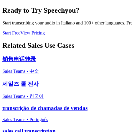
Ready to Try Speechyou?
Start transcribing your audio in
Italiano
and 100+ other languages. Free
Start Free
View Pricing
Related
Sales
Use Cases
销售电话转录
Sales Teams
•
中文
세일즈 콜 전사
Sales Teams
•
한국어
transcrição de chamadas de vendas
Sales Teams
•
Português
sales call transcription