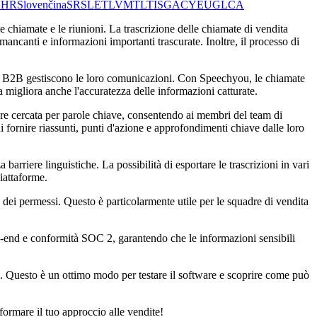
G
HR
Slovenčina
SR
SL
ET
LV
MT
LT
IS
GA
CY
EU
GL
CA
 chiamate e le riunioni. La trascrizione delle chiamate di vendita
ncanti e informazioni importanti trascurate. Inoltre, il processo di
dita B2B gestiscono le loro comunicazioni. Con Speechyou, le chiamate
 migliora anche l'accuratezza delle informazioni catturate.
sere cercata per parole chiave, consentendo ai membri del team di
i fornire riassunti, punti d'azione e approfondimenti chiave dalle loro
arriere linguistiche. La possibilità di esportare le trascrizioni in vari
iattaforme.
e dei permessi. Questo è particolarmente utile per le squadre di vendita
to-end e conformità SOC 2, garantendo che le informazioni sensibili
to. Questo è un ottimo modo per testare il software e scoprire come può
ormare il tuo approccio alle vendite!