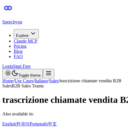
Speechyou
Explore
Claude MCP
Pricing
Blog
FAQ
Login
Start Free
Toggle theme
Home
/
Use Cases
/
Italiano
/
Sales
/
trascrizione chiamate vendita B2B
Sales
B2B Sales Teams
trascrizione chiamate vendita 
Also available in:
English
한국어
Português
中文