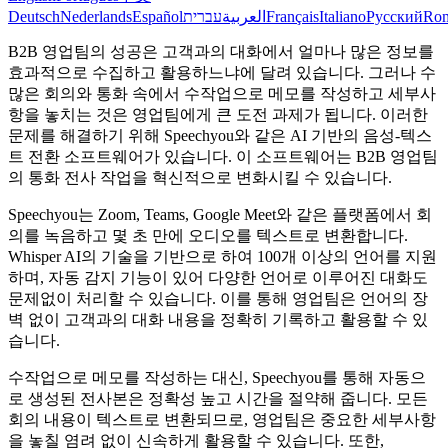
Deutsch
Nederlands
Español
עברית
العربية
Français
Italiano
Русский
Ro
B2B 영업팀의 성공은 고객과의 대화에서 얼마나 많은 정보를
효과적으로 수집하고 활용하느냐에 달려 있습니다. 그러나 수
많은 회의와 통화 속에서 수작업으로 메모를 작성하고 세부사
항을 놓치는 것은 영업팀에게 큰 도전 과제가 됩니다. 이러한
문제를 해결하기 위해 Speechyou와 같은 AI 기반의 음성-텍스
트 전환 소프트웨어가 있습니다. 이 소프트웨어는 B2B 영업팀
의 통화 전사 작업을 혁신적으로 변화시킬 수 있습니다.
Speechyou는 Zoom, Teams, Google Meet와 같은 플랫폼에서 회
의를 녹음하고 몇 초 만에 오디오를 텍스트로 변환합니다.
Whisper AI의 기술을 기반으로 하여 100개 이상의 언어를 지원
하며, 자동 감지 기능이 있어 다양한 언어로 이루어진 대화도
문제없이 처리할 수 있습니다. 이를 통해 영업팀은 언어의 장
벽 없이 고객과의 대화 내용을 정확히 기록하고 활용할 수 있
습니다.
수작업으로 메모를 작성하는 대신, Speechyou를 통해 자동으
로 생성된 전사본은 정확성 높고 시간을 절약해 줍니다. 모든
회의 내용이 텍스트로 변환되므로, 영업팀은 중요한 세부사항
을 놓칠 염려 없이 신속하게 활용할 수 있습니다. 또한,