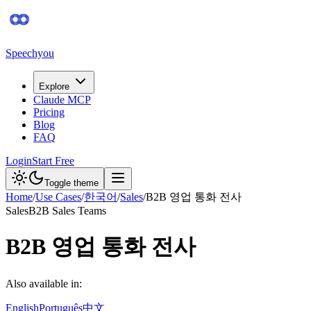
Speechyou
Explore
Claude MCP
Pricing
Blog
FAQ
Login
Start Free
Toggle theme
Home
/
Use Cases
/
한국어
/
Sales
/
B2B 영업 통화 전사
Sales
B2B Sales Teams
B2B 영업 통화 전사
Also available in:
English
Português
中文