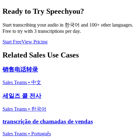
Ready to Try Speechyou?
Start transcribing your audio in
한국어
and 100+ other languages.
Free to try with 3 transcriptions per day.
Start Free
View Pricing
Related
Sales
Use Cases
销售电话转录
Sales Teams
•
中文
세일즈 콜 전사
Sales Teams
•
한국어
transcrição de chamadas de vendas
Sales Teams
•
Português