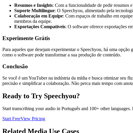
Resumos e Insights
: Com a funcionalidade de pedir resumos e
Suporte Multilíngue
: O Speechyou, alimentado pela tecnolog
Colaboração em Equipe
: Com espaços de trabalho em equipe,
membros da equipe.
Exportações Compatíveis
: O software oferece exportações e
Experimente Grátis
Para aqueles que desejam experimentar o Speechyou, há uma opção grat
como o software pode transformar a sua produção de conteúdo.
Conclusão
Se você é um YouTuber na indústria da mídia e busca otimizar seu fl
precisão e simplificar a colaboração. Não perca mais tempo com an
Ready to Try Speechyou?
Start transcribing your audio in
Português
and 100+ other languages. Fr
Start Free
View Pricing
Related
Media
Use Cases