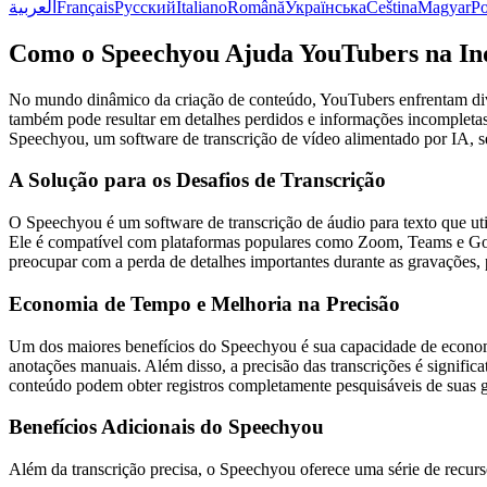
العربية
Français
Русский
Italiano
Română
Українська
Čeština
Magyar
Po
Como o Speechyou Ajuda YouTubers na Ind
No mundo dinâmico da criação de conteúdo, YouTubers enfrentam dive
também pode resultar em detalhes perdidos e informações incompletas.
Speechyou, um software de transcrição de vídeo alimentado por IA, se
A Solução para os Desafios de Transcrição
O Speechyou é um software de transcrição de áudio para texto que util
Ele é compatível com plataformas populares como Zoom, Teams e Goog
preocupar com a perda de detalhes importantes durante as gravações, 
Economia de Tempo e Melhoria na Precisão
Um dos maiores benefícios do Speechyou é sua capacidade de econom
anotações manuais. Além disso, a precisão das transcrições é signifi
conteúdo podem obter registros completamente pesquisáveis de suas g
Benefícios Adicionais do Speechyou
Além da transcrição precisa, o Speechyou oferece uma série de recu