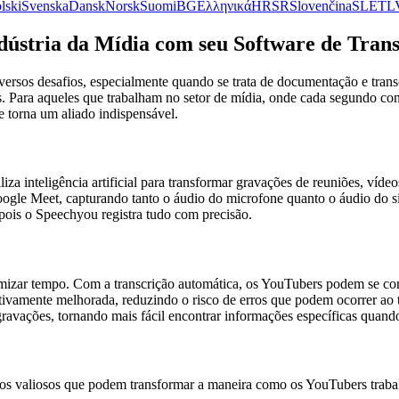
lski
Svenska
Dansk
Norsk
Suomi
BG
Ελληνικά
HR
SR
Slovenčina
SL
ET
L
ústria da Mídia com seu Software de Trans
rsos desafios, especialmente quando se trata de documentação e trans
 Para aqueles que trabalham no setor de mídia, onde cada segundo cont
 torna um aliado indispensável.
iza inteligência artificial para transformar gravações de reuniões, víd
le Meet, capturando tanto o áudio do microfone quanto o áudio do sis
pois o Speechyou registra tudo com precisão.
izar tempo. Com a transcrição automática, os YouTubers podem se con
cativamente melhorada, reduzindo o risco de erros que podem ocorrer a
ravações, tornando mais fácil encontrar informações específicas quando
rsos valiosos que podem transformar a maneira como os YouTubers trab