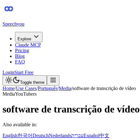
Speechyou
Explore
Claude MCP
Pricing
Blog
FAQ
Login
Start Free
Toggle theme
Home
/
Use Cases
/
Português
/
Media
/
software de transcrição de vídeo
Media
YouTubers
software de transcrição de vídeo
Also available in:
English
한국어
Deutsch
Nederlands
עברית
Español
中文