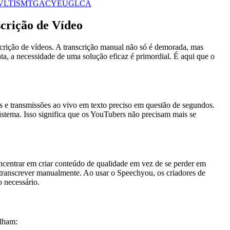
V
LT
IS
MT
GA
CY
EU
GL
CA
crição de Vídeo
crição de vídeos. A transcrição manual não só é demorada, mas
a, a necessidade de uma solução eficaz é primordial. É aqui que o
eos e transmissões ao vivo em texto preciso em questão de segundos.
tema. Isso significa que os YouTubers não precisam mais se
centrar em criar conteúdo de qualidade em vez de se perder em
o transcrever manualmente. Ao usar o Speechyou, os criadores de
 necessário.
alham: