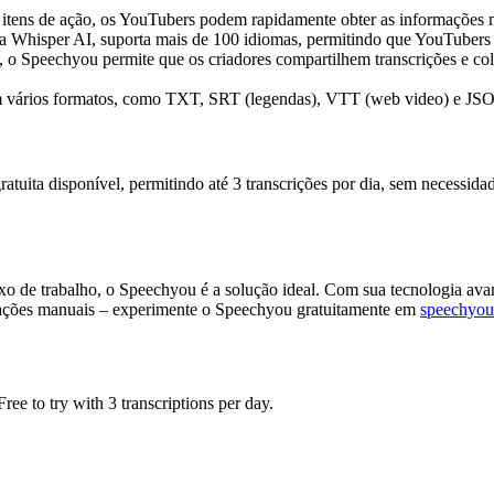
 itens de ação, os YouTubers podem rapidamente obter as informações m
ia Whisper AI, suporta mais de 100 idiomas, permitindo que YouTubers
 o Speechyou permite que os criadores compartilhem transcrições e col
m vários formatos, como TXT, SRT (legendas), VTT (web video) e JSON,
uita disponível, permitindo até 3 transcrições por dia, sem necessidade
uxo de trabalho, o Speechyou é a solução ideal. Com sua tecnologia av
otações manuais – experimente o Speechyou gratuitamente em
speechyo
ee to try with 3 transcriptions per day.