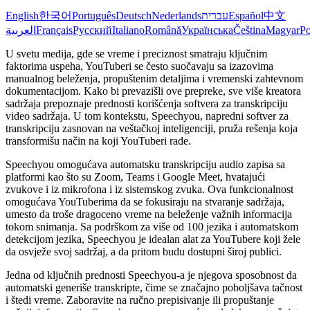
English
한국어
Português
Deutsch
Nederlands
עברית
Español
中文
العربية
Français
Русский
Italiano
Română
Українська
Čeština
Magyar
Po
U svetu medija, gde se vreme i preciznost smatraju ključnim
faktorima uspeha, YouTuberi se često suočavaju sa izazovima
manualnog beleženja, propuštenim detaljima i vremenski zahtevnom
dokumentacijom. Kako bi prevazišli ove prepreke, sve više kreatora
sadržaja prepoznaje prednosti korišćenja softvera za transkripciju
video sadržaja. U tom kontekstu, Speechyou, napredni softver za
transkripciju zasnovan na veštačkoj inteligenciji, pruža rešenja koja
transformišu način na koji YouTuberi rade.
Speechyou omogućava automatsku transkripciju audio zapisa sa
platformi kao što su Zoom, Teams i Google Meet, hvatajući
zvukove i iz mikrofona i iz sistemskog zvuka. Ova funkcionalnost
omogućava YouTuberima da se fokusiraju na stvaranje sadržaja,
umesto da troše dragoceno vreme na beleženje važnih informacija
tokom snimanja. Sa podrškom za više od 100 jezika i automatskom
detekcijom jezika, Speechyou je idealan alat za YouTubere koji žele
da osvježe svoj sadržaj, a da pritom budu dostupni široj publici.
Jedna od ključnih prednosti Speechyou-a je njegova sposobnost da
automatski generiše transkripte, čime se značajno poboljšava tačnost
i štedi vreme. Zaboravite na ručno prepisivanje ili propuštanje