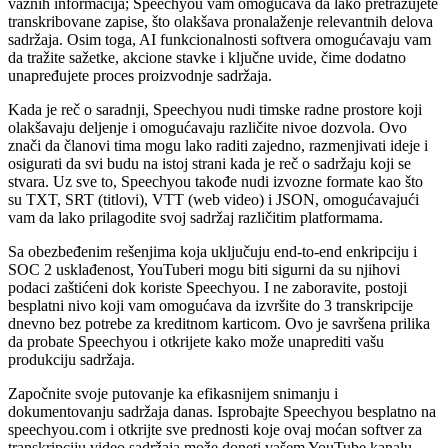
važnih informacija; Speechyou vam omogućava da lako pretražujete
transkribovane zapise, što olakšava pronalaženje relevantnih delova
sadržaja. Osim toga, AI funkcionalnosti softvera omogućavaju vam
da tražite sažetke, akcione stavke i ključne uvide, čime dodatno
unapređujete proces proizvodnje sadržaja.
Kada je reč o saradnji, Speechyou nudi timske radne prostore koji
olakšavaju deljenje i omogućavaju različite nivoe dozvola. Ovo
znači da članovi tima mogu lako raditi zajedno, razmenjivati ideje i
osigurati da svi budu na istoj strani kada je reč o sadržaju koji se
stvara. Uz sve to, Speechyou takođe nudi izvozne formate kao što
su TXT, SRT (titlovi), VTT (web video) i JSON, omogućavajući
vam da lako prilagodite svoj sadržaj različitim platformama.
Sa obezbeđenim rešenjima koja uključuju end-to-end enkripciju i
SOC 2 usklađenost, YouTuberi mogu biti sigurni da su njihovi
podaci zaštićeni dok koriste Speechyou. I ne zaboravite, postoji
besplatni nivo koji vam omogućava da izvršite do 3 transkripcije
dnevno bez potrebe za kreditnom karticom. Ovo je savršena prilika
da probate Speechyou i otkrijete kako može unaprediti vašu
produkciju sadržaja.
Započnite svoje putovanje ka efikasnijem snimanju i
dokumentovanju sadržaja danas. Isprobajte Speechyou besplatno na
speechyou.com i otkrijte sve prednosti koje ovaj moćan softver za
transkripciju video sadržaja može doneti vašem YouTube kanalu.