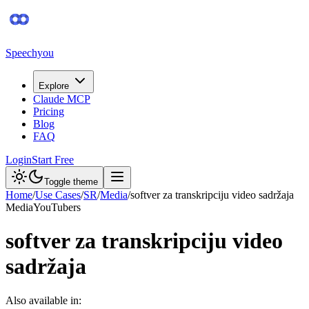
Speechyou
Explore
Claude MCP
Pricing
Blog
FAQ
Login
Start Free
Toggle theme
Home
/
Use Cases
/
SR
/
Media
/
softver za transkripciju video sadržaja
Media
YouTubers
softver za transkripciju video
sadržaja
Also available in: