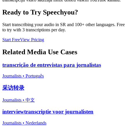
Ready to Try Speechyou?
Start transcribing your audio in
SR
and 100+ other languages. Free
to try with 3 transcriptions per day.
Start Free
View Pricing
Related
Media
Use Cases
transcrição de entrevistas para jornalistas
Journalists
•
Português
采访转录
Journalists
•
中文
interviewtranscriptie voor journalisten
Journalists
•
Nederlands