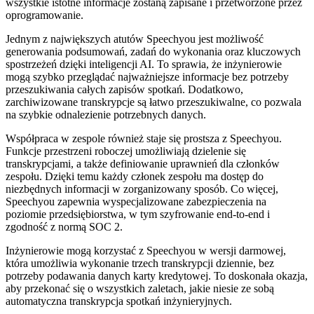
wszystkie istotne informacje zostaną zapisane i przetworzone przez
oprogramowanie.
Jednym z największych atutów Speechyou jest możliwość
generowania podsumowań, zadań do wykonania oraz kluczowych
spostrzeżeń dzięki inteligencji AI. To sprawia, że inżynierowie
mogą szybko przeglądać najważniejsze informacje bez potrzeby
przeszukiwania całych zapisów spotkań. Dodatkowo,
zarchiwizowane transkrypcje są łatwo przeszukiwalne, co pozwala
na szybkie odnalezienie potrzebnych danych.
Współpraca w zespole również staje się prostsza z Speechyou.
Funkcje przestrzeni roboczej umożliwiają dzielenie się
transkrypcjami, a także definiowanie uprawnień dla członków
zespołu. Dzięki temu każdy członek zespołu ma dostęp do
niezbędnych informacji w zorganizowany sposób. Co więcej,
Speechyou zapewnia wyspecjalizowane zabezpieczenia na
poziomie przedsiębiorstwa, w tym szyfrowanie end-to-end i
zgodność z normą SOC 2.
Inżynierowie mogą korzystać z Speechyou w wersji darmowej,
która umożliwia wykonanie trzech transkrypcji dziennie, bez
potrzeby podawania danych karty kredytowej. To doskonała okazja,
aby przekonać się o wszystkich zaletach, jakie niesie ze sobą
automatyczna transkrypcja spotkań inżynieryjnych.