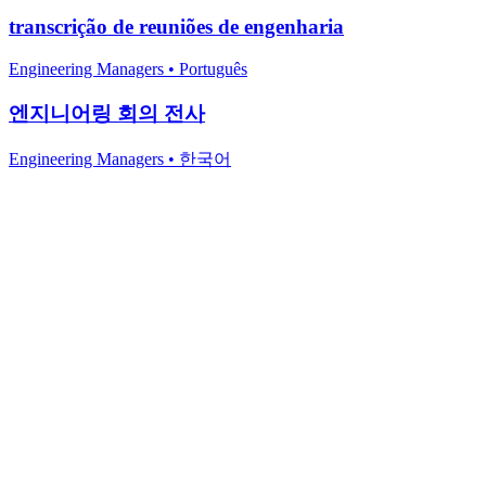
transcrição de reuniões de engenharia
Engineering Managers
•
Português
엔지니어링 회의 전사
Engineering Managers
•
한국어