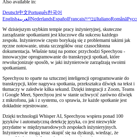
Also available in:
Deutsch
中文
Português
한국어
English
العربية
Nederlands
Español
Français
עברית
Italiano
Română
Русс
W dzisiejszym szybkim tempie pracy inżynieryjnej, skuteczne
zarządzanie spotkaniami jest kluczowe dla sukcesu każdego
zespołu. Inżynierowie często borykają się z problemami takimi jak
ręczne notowanie, utrata szczegółów oraz czasochłonna
dokumentacja. Właśnie tutaj na pomoc przychodzi Speechyou -
innowacyjne oprogramowanie do transkrypcji spotkań, które
rewolucjonizuje sposób, w jaki inżynierowie zarządzają swoimi
spotkaniami.
Speechyou to oparte na sztucznej inteligencji oprogramowanie do
transkrypcji, które nagrywa spotkania, przekształca dźwięk na tekst i
tłumaczy w zaledwie kilka sekund. Dzięki integracji z Zoom, Teams
i Google Meet, Speechyou jest w stanie uchwycić zarówno dźwięk
z mikrofonu, jak i z systemu, co sprawia, że każde spotkanie jest
dokładnie rejestrowane.
Dzięki technologii Whisper AI, Speechyou wspiera ponad 100
języków i automatyczną detekcję języka, co jest niezwykle
przydatne w międzynarodowych zespołach inżynieryjnych.
Inżynierowie mogą teraz skupić się na dyskusji, wiedząc, że