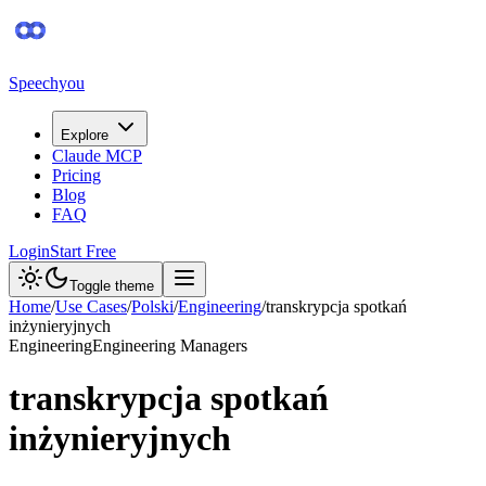
Speechyou
Explore
Claude MCP
Pricing
Blog
FAQ
Login
Start Free
Toggle theme
Home
/
Use Cases
/
Polski
/
Engineering
/
transkrypcja spotkań
inżynieryjnych
Engineering
Engineering Managers
transkrypcja spotkań
inżynieryjnych