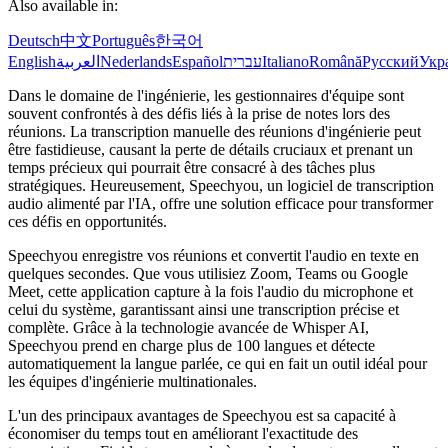
Also available in:
Deutsch
中文
Português
한국어
English
العربية
Nederlands
Español
עברית
Italiano
Română
Русский
Укр
Dans le domaine de l'ingénierie, les gestionnaires d'équipe sont
souvent confrontés à des défis liés à la prise de notes lors des
réunions. La transcription manuelle des réunions d'ingénierie peut
être fastidieuse, causant la perte de détails cruciaux et prenant un
temps précieux qui pourrait être consacré à des tâches plus
stratégiques. Heureusement, Speechyou, un logiciel de transcription
audio alimenté par l'IA, offre une solution efficace pour transformer
ces défis en opportunités.
Speechyou enregistre vos réunions et convertit l'audio en texte en
quelques secondes. Que vous utilisiez Zoom, Teams ou Google
Meet, cette application capture à la fois l'audio du microphone et
celui du système, garantissant ainsi une transcription précise et
complète. Grâce à la technologie avancée de Whisper AI,
Speechyou prend en charge plus de 100 langues et détecte
automatiquement la langue parlée, ce qui en fait un outil idéal pour
les équipes d'ingénierie multinationales.
L'un des principaux avantages de Speechyou est sa capacité à
économiser du temps tout en améliorant l'exactitude des