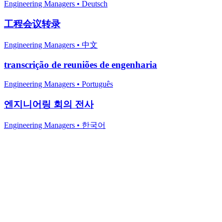
Engineering Managers
•
Deutsch
工程会议转录
Engineering Managers
•
中文
transcrição de reuniões de engenharia
Engineering Managers
•
Português
엔지니어링 회의 전사
Engineering Managers
•
한국어