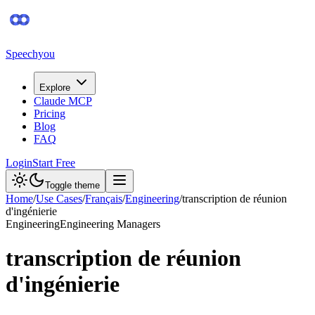
Speechyou
Explore
Claude MCP
Pricing
Blog
FAQ
Login
Start Free
Toggle theme
Home
/
Use Cases
/
Français
/
Engineering
/
transcription de réunion
d'ingénierie
Engineering
Engineering Managers
transcription de réunion
d'ingénierie